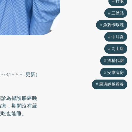
針眼
針眼
三伏貼
三伏貼
魚刺卡喉嚨
魚刺卡喉嚨
中耳炎
中耳炎
高山症
高山症
酒精代謝
酒精代謝
安寧病房
安寧病房
22/3/15 5:50更新）
周邊靜脈營養
周邊靜脈營養
確診為攝護腺癌晚
治療，期間沒有嚴
能吃也能睡。