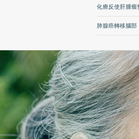
化療反使肝腫瘤
肺腺癌轉移腦部