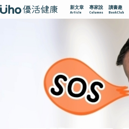
新文章
專家說
讀書趣
疫情保衛戰
再生醫學
愛的未來視
認識攝護腺肥大
Article
Columns
BookClub