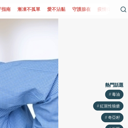
單
愛不沾黏
守護腺在
疫情保衛戰
再生醫學
愛的未
熱門話題
熱門話題
毒油
毒油
紅斑性狼瘡
紅斑性狼瘡
奇亞籽
奇亞籽