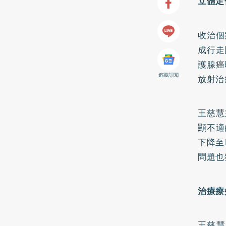
立體定
收治個
成行走
護腺癌
追蹤訂閱
放射治
王慈慧
顯不適
下降至
問題也
治療療
王慈慧