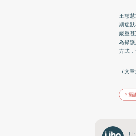
王慈慧
期症狀
嚴重甚
為攝護
方式，
（文章
攝
U