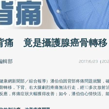
背痛 竟是攝護腺癌骨轉移
o編輯部
2017/6/23（20
健康網新聞部／綜合報導）潘伯伯因背部疼痛問題就醫，
骨轉移，下背、右大腿劇烈疼痛無法行走，經10多次放射
反應，疼痛症狀大幅獲得改善；如今，潘伯伯心情快活、