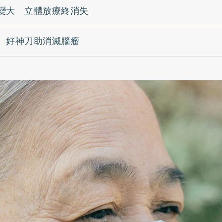
變大 立體放療終消失
 好神刀助消滅腦瘤