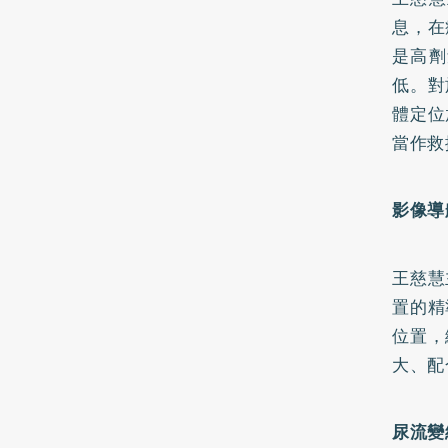
息，在
是高劑
低。對
體定位
當作救
影像導
王慈慧
置的精
位置，
大、配
尿流變