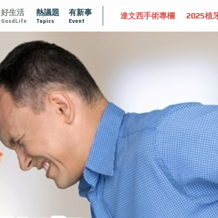
好生活
熱議題
有新事
守護骨骼健康
達文西手術專欄
2025植牙指南
漸凍不孤
GoodLife
Topics
Event