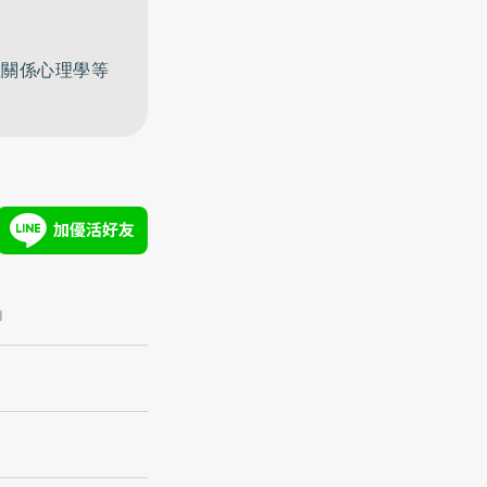
至關係心理學等
」