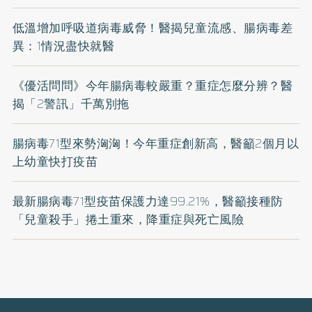
低溫增加呼吸道病毒威脅！醫揭兒童流感、腸病毒差
異：1情況盡快就醫
《優活問問》今年腸病毒較嚴重？重症怎麼分辨？醫
揭「2警訊」千萬別拖
腸病毒71型來勢洶洶！今年重症創新高，醫籲2個月以
上幼童快打疫苗
最新腸病毒71型疫苗保護力達99.21%，醫籲接種防
「兒童殺手」捲土重來，降重症與死亡風險