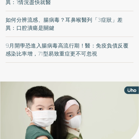
異：1情況盡快就醫
如何分辨流感、腸病毒？耳鼻喉醫列「3症狀」差
異：口腔潰瘍是關鍵
9月開學恐進入腸病毒高流行期！醫：免疫負債反覆
感染比率增，71型易致重症更不可忽視