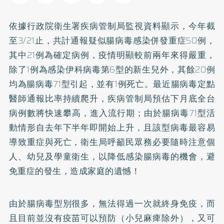
依據行政院衛生署疾病管制局監視資料顯示，今年截
至3/21止，共計通報疑似腸病毒感染併發重症50例，
其中21例為確定病例，疫情明顯較前兩年來得嚴重，
除了1例為感染伊科病毒第6型的新生兒外，其餘20例
均為腸病毒71型引起，並有1例死亡。最近腸病毒定點
醫師通報比率持續爬升，疾病管制局預估下月底全台
病例數將快速攀高，進入流行期；由於腸病毒71型活
動情形自去年下半年即開始上升，且該型病毒最容易
導致重症與死亡，衛生局呼籲民眾務必要隨時注意個
人、幼兒及學童衛生，以降低感染腸病毒的機會，避
免重症的發生，造成家庭的遺憾！
由於腸病毒型別很多，無法得過一次就終身免疫，而
且目前並沒有疫苗可以預防（小兒麻痺除外），又可