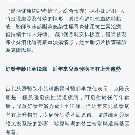
（優活健康網記者徐平／綜合報導）陳小妹6個月大
時出現腹瀉及發燒的情形，糞便有鮮紅色血絲與黏
液，醫師初步診斷為感染性
腸胃炎
使用抗生素治療，
但持續半年未好轉。1歲3個月時安排檢查，醫師發現
陳小妹消化道有嚴重潰瘍情形，經大腸切片檢查確診
為克隆氏症。
好發年齡11至12歲 近年來兒童發病率有上升趨勢
台北慈濟醫院小兒科腸胃科醫師李致任表示，克隆氏
症是一種反覆發炎性腸道疾病，可發生於任何年齡
層，兒童好發年齡介於11至12歲，但近年來兒童發病
率有上升趨勢，疾病發生受基因遺傳、腸道細菌與身
體免疫系統的影響。嬰兒時期的發生較常與遺傳基因
有關。