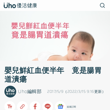
嬰兒鮮紅血便半年 竟是腸胃
道潰瘍
Uho編輯部
2017/5/9（2022/3/15 9:16更新）
追蹤訂閱