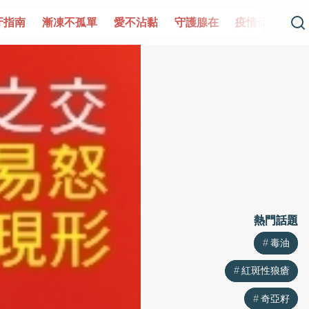
孤單
愛不沾黏
守護腺在
疫情保衛戰
再生醫學
愛的
熱門話題
熱門話題
毒油
毒油
紅斑性狼瘡
紅斑性狼瘡
奇亞籽
奇亞籽