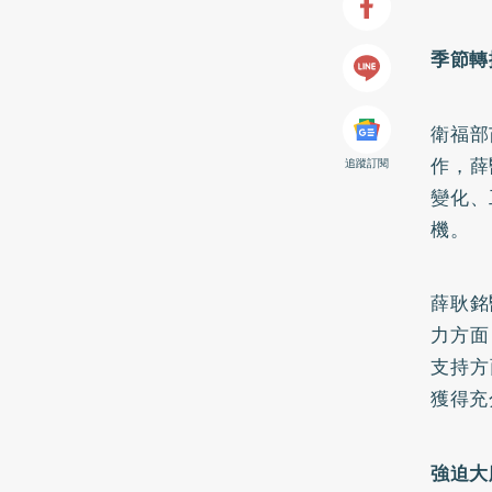
季節轉
衛福部
作，薛
追蹤訂閱
變化、
機。
薛耿銘
力方面
支持方
獲得充
強迫大