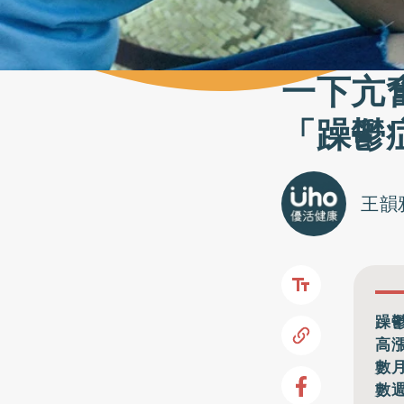
一下亢
「躁鬱
王韻
躁
高
數
數