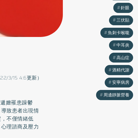
針眼
針眼
三伏貼
三伏貼
魚刺卡喉嚨
魚刺卡喉嚨
中耳炎
中耳炎
高山症
高山症
酒精代謝
酒精代謝
022/3/15 4:6更新）
安寧病房
安寧病房
周邊靜脈營養
周邊靜脈營養
節遞嬗罹患躁鬱
，導致患者出現情
突，不僅情緒低
、心理諮商及壓力