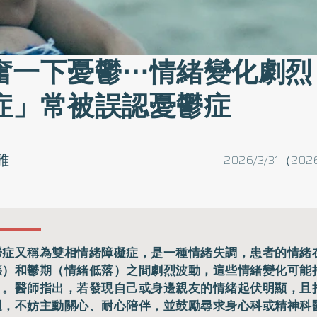
奮一下憂鬱⋯情緒變化劇烈
症」常被誤認憂鬱症
雅
2026/3/31（202
鬱症又稱為雙相情緒障礙症，是一種情緒失調，患者的情緒
漲）和鬱期（情緒低落）之間劇烈波動，這些情緒變化可能
月。醫師指出，若發現自己或身邊親友的情緒起伏明顯，且
週，不妨主動關心、耐心陪伴，並鼓勵尋求身心科或精神科