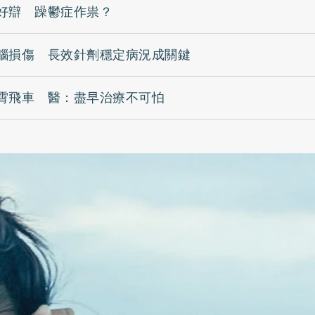
好辯 躁鬱症作祟？
腦損傷 長效針劑穩定病況成關鍵
霄飛車 醫：盡早治療不可怕