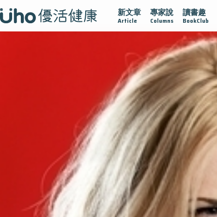
新文章
專家說
讀書趣
疫情保衛戰
再生醫學
愛的未來視
認識攝護腺肥大
Article
Columns
BookClub