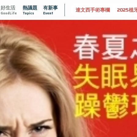
好生活
熱議題
有新事
守護骨骼健康
達文西手術專欄
2025植牙指南
漸凍不
GoodLife
Topics
Event