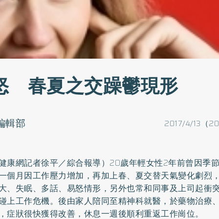
怒 春夏之交躁鬱現形
o編輯部
2017/4/13（2
健康網記者徐平／綜合報導）20歲年輕女性2年前曾因季
一個月因工作壓力增加，再加上春、夏交替天氣變化劇烈
大、
失眠
、多話、易怒情形，另外也常和同事及上司起衝
碰上工作危機。後由家人陪同至精神科就醫，於藥物治療
，症狀很快獲得改善，休息一週後順利重返工作崗位。