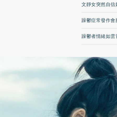
文靜女突然自信
躁鬱症常發作會
躁鬱者情緒如雲