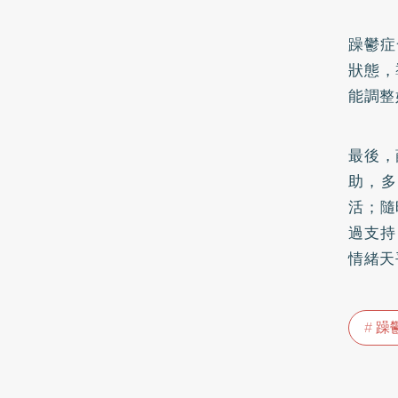
躁鬱症
狀態，
能調整
最後，
助，多
活；隨
過支持
情緒天
躁