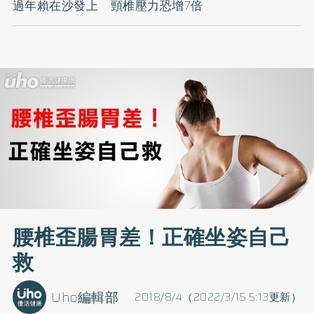
過年賴在沙發上 頸椎壓力恐增7倍
腰椎歪腸胃差！正確坐姿自己
救
Uho編輯部
2018/8/4（2022/3/15 5:13更新）