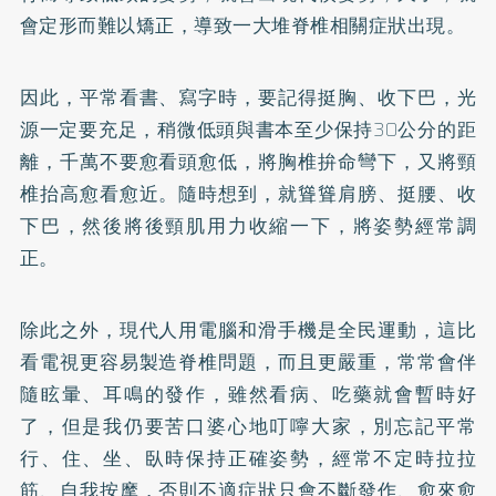
會定形而難以
矯正
，導致一大堆脊椎相關症狀出現。
因此，平常看書、寫字時，要記得挺胸、收下巴，光
源一定要充足，稍微低頭與書本至少保持30公分的距
離，千萬不要愈看頭愈低，將胸椎拚命彎下，又將頸
椎抬高愈看愈近。隨時想到，就聳聳肩膀、挺腰、收
下巴，然後將後頸肌用力收縮一下，將姿勢經常調
正。
除此之外，現代人用電腦和滑手機是全民運動，這比
看電視更容易製造脊椎問題，而且更嚴重，常常會伴
隨眩暈、耳鳴的發作，雖然看病、吃藥就會暫時好
了，但是我仍要苦口婆心地叮嚀大家，別忘記平常
行、住、坐、臥時保持正確姿勢，經常不定時拉拉
筋、自我按摩，否則不適症狀只會不斷發作、愈來愈