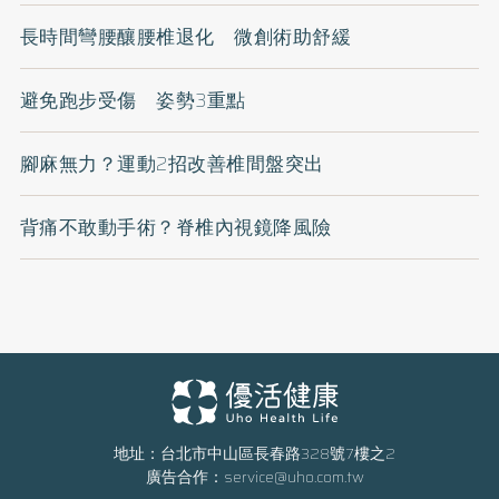
長時間彎腰釀腰椎退化 微創術助舒緩
避免跑步受傷 姿勢3重點
腳麻無力？運動2招改善椎間盤突出
背痛不敢動手術？脊椎內視鏡降風險
地址：台北市中山區長春路328號7樓之2
廣告合作：
service@uho.com.tw