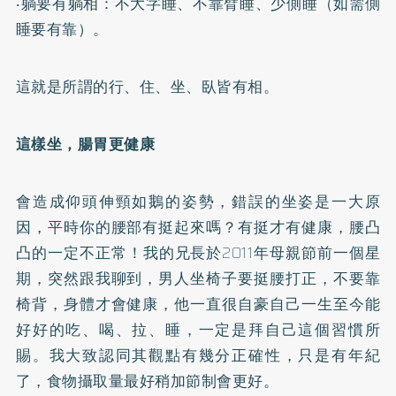
‧躺要有躺相：不大字睡、不靠臂睡、少側睡（如需側
睡要有靠）。
這就是所謂的行、住、坐、臥皆有相。
這樣坐，腸胃更健康
會造成仰頭伸頸如鵝的姿勢，錯誤的坐姿是一大原
因，平時你的腰部有挺起來嗎？有挺才有健康，腰凸
凸的一定不正常！我的兄長於2011年母親節前一個星
期，突然跟我聊到，男人坐椅子要挺腰打正，不要靠
椅背，身體才會健康，他一直很自豪自己一生至今能
好好的吃、喝、拉、睡，一定是拜自己這個習慣所
賜。我大致認同其觀點有幾分正確性，只是有年紀
了，食物攝取量最好稍加節制會更好。