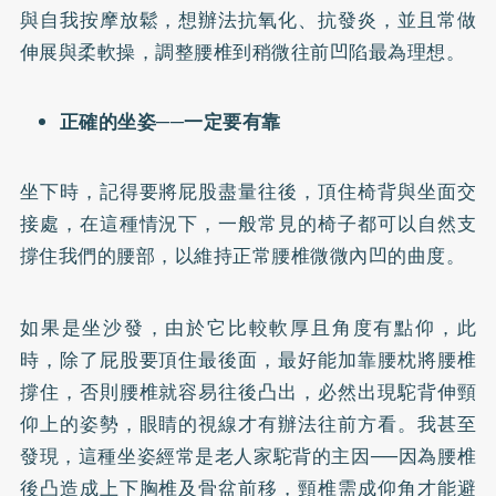
與自我按摩放鬆，想辦法抗氧化、抗發炎，並且常做
伸展與柔軟操，調整腰椎到稍微往前凹陷最為理想。
正確的坐姿──一定要有靠
坐下時，記得要將屁股盡量往後，頂住椅背與坐面交
接處，在這種情況下，一般常見的椅子都可以自然支
撐住我們的腰部，以維持正常腰椎微微內凹的曲度。
如果是坐沙發，由於它比較軟厚且角度有點仰，此
時，除了屁股要頂住最後面，最好能加靠腰枕將腰椎
撐住，否則腰椎就容易往後凸出，必然出現駝背伸頸
仰上的姿勢，眼睛的視線才有辦法往前方看。我甚至
發現，這種坐姿經常是老人家駝背的主因──因為腰椎
後凸造成上下胸椎及骨盆前移，頸椎需成仰角才能避