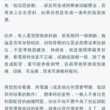
免「低頭思故鄉」，卻反而造成頸椎被頭顱壓迫，若
再加上左右歪斜，結果自然是造成一連串的負面效
應。
此外，有人還習慣側身斜躺，若長期同一側側躺，無
論是否有加墊枕頭，頭頸骨骼的位置必然壓迫牽扯錯
位，不是導致肌腱炎、神經炎，就是循環障礙來折
磨。看電視時坐姿不正確，或躺或側都一樣，除了會
造成駝背，還可能脊椎側彎，容易導致單側肩頸痠
痛、頭痛、耳朵痛，而來耳鼻喉科報到。
再想想你看書、用電腦（或其他任何需要彎腰、低頭
與仰頭看的動作）、開車時的姿勢，一般人不會注意
到那駝背的細微問題，但在不知不覺中為了抬起因駝
背而導致低頭的姿勢，就會出現代償姿勢，久了，就