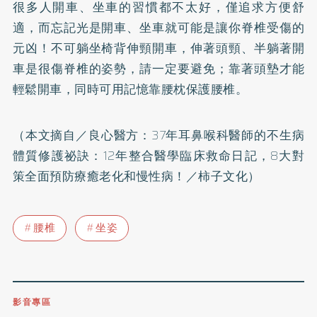
很多人開車、坐車的習慣都不太好，僅追求方便舒
適，而忘記光是開車、坐車就可能是讓你脊椎受傷的
元凶！不可躺坐椅背伸頸開車，伸著頭頸、半躺著開
車是很傷脊椎的姿勢，請一定要避免；靠著頭墊才能
輕鬆開車，同時可用記憶靠腰枕保護腰椎。
（本文摘自／良心醫方：37年耳鼻喉科醫師的不生病
體質修護祕訣：12年整合醫學臨床救命日記，8大對
策全面預防療癒老化和慢性病！／柿子文化）
腰椎
坐姿
影音專區