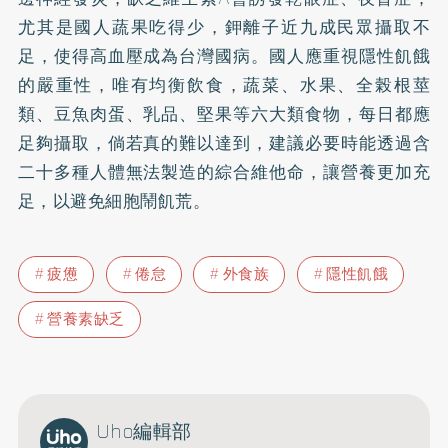
尤其是國人蔬果吃得少，鉀離子近九成民眾攝取不
足，使得高血壓成為台灣國病。國人應重視隱性飢餓
的嚴重性，唯有均衡飲食，蔬菜、水果、全榖根莖
類、豆魚肉蛋、乳品、堅果等六大類食物，每日都應
足夠攝取，倘若真的難以達到，建議必要時能透過含
二十多種人體無法製造的綜合維他命，讓營養更加充
足，以避免細胞鬧飢荒。
疲憊
倦怠
外食族
隱性飢餓
營養素缺乏
Uho編輯部