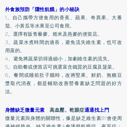
外食族預防「隱性飢餓」的小秘訣
1、自己攜帶方便食用的香蕉、蘋果、奇異果、大番
茄、小黃瓜等水果至公司食用。
2、選擇有販售藜麥、糙米及
燕麥
的便當店。
3、蔬菜水煮時間勿過長，避免流失維生素，也可改
用蒸的。
4、避免將蔬菜切得過細小，加劇維生素的流失。
5、自助餐或便當店可挑選富含鐵質的豆腐及菠菜。
6、餐間或睡前肚子餓時，改將堅果、鮮奶、無糖豆
漿取代消夜，都是輔助改善營養素缺乏問題的好方
法。
身體缺乏微量元素
高血壓
、
乾眼症
通通找上門
微量元素與身體的關聯性，像是缺乏維生素B1會使周
邊神經發炎，缺乏維生素A會誘發乾眼症、夜盲症；