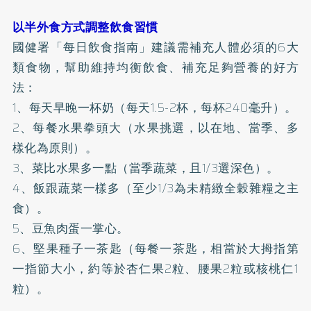
以半外食方式調整飲食習慣
國健署「每日飲食指南」建議需補充人體必須的6大
類食物，幫助維持均衡飲食、補充足夠營養的好方
法：
1、每天早晚一杯奶（每天1.5-2杯，每杯240毫升）。
2、每餐水果拳頭大（水果挑選，以在地、當季、多
樣化為原則）。
3、菜比水果多一點（當季蔬菜，且1/3選深色）。
4、飯跟蔬菜一樣多（至少1/3為未精緻全穀雜糧之主
食）。
5、豆魚肉蛋一掌心。
6、堅果種子一茶匙（每餐一茶匙，相當於大拇指第
一指節大小，約等於杏仁果2粒、腰果2粒或核桃仁1
粒）。