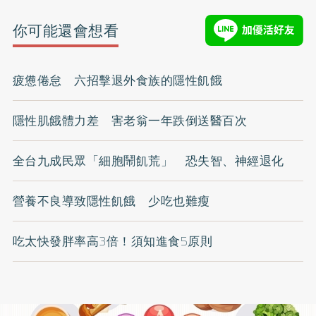
你可能還會想看
疲憊倦怠 六招擊退外食族的隱性飢餓
隱性肌餓體力差 害老翁一年跌倒送醫百次
全台九成民眾「細胞鬧飢荒」 恐失智、神經退化
營養不良導致隱性飢餓 少吃也難瘦
吃太快發胖率高3倍！須知進食5原則