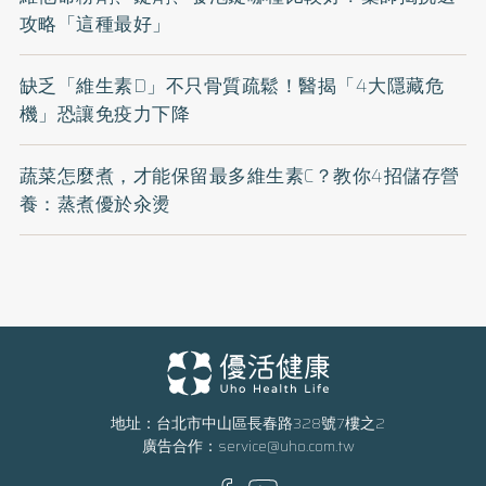
攻略「這種最好」
缺乏「維生素D」不只骨質疏鬆！醫揭「4大隱藏危
機」恐讓免疫力下降
蔬菜怎麼煮，才能保留最多維生素C？教你4招儲存營
養：蒸煮優於汆燙
地址：台北市中山區長春路328號7樓之2
廣告合作：
service@uho.com.tw