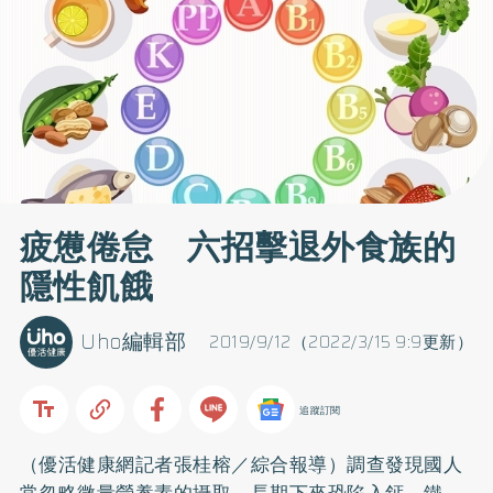
疲憊倦怠 六招擊退外食族的
隱性飢餓
Uho編輯部
2019/9/12（2022/3/15 9:9更新）
追蹤訂閱
（優活健康網記者張桂榕／綜合報導）調查發現國人
常忽略微量營養素的攝取，長期下來恐陷入
鈣
、鐵、