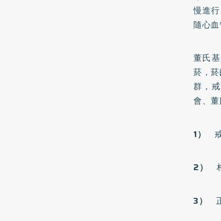
慢進行
隨心血
董氏基
菸，菸
群，戒
會、董
1）
戒
2）
相
3）
正