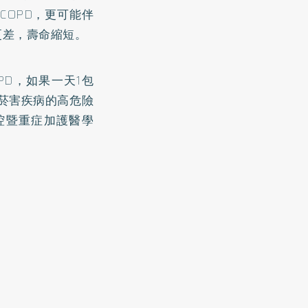
COPD，更可能伴
更差，壽命縮短。
D，如果一天1包
有菸害疾病的高危險
腔暨重症加護醫學