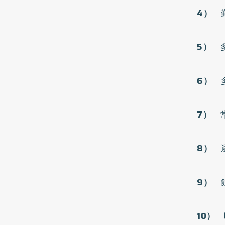
4）
勤
5）
多
6）
多
7）
常
8）
避
9）
飲
10）