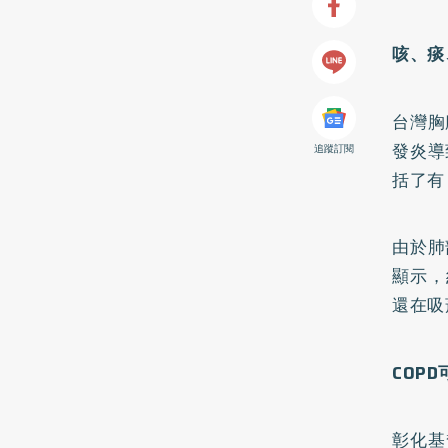
咳、痰
台灣胸
發炎導
追蹤訂閱
括了有
由於肺
顯示，
還在吸
COP
彰化基