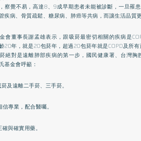
，察覺不易，高達8、9成早期患者未能被診斷，一旦罹患
管疾病、骨質疏鬆、糖尿病、
肺癌
等共病，而讓生活品質
金會董事長謝孟雄表示，跟吸菸最密切相關的疾病是COP
齡20年，就是20包菸年，超過20包菸年就是COPD及所
菸絕對是遠離肺部疾病的第一步，國民健康署、台灣胸
氏基金會呼籲：
菸及遠離二手菸、三手菸。
信專業，配合醫囑。
確與確實用藥。