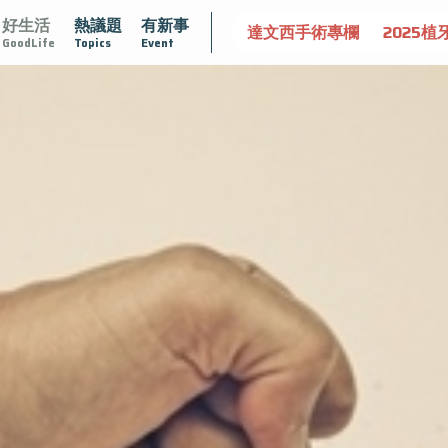
好生活
熱議題
有新事
肥大
守護骨骼健康
達文西手術專欄
2025植牙指南
漸
GoodLife
Topics
Event