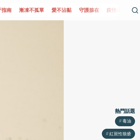
凍不孤單
愛不沾黏
守護腺在
疫情保衛戰
再生醫學
熱門話題
熱門話題
毒油
毒油
紅斑性狼瘡
紅斑性狼瘡