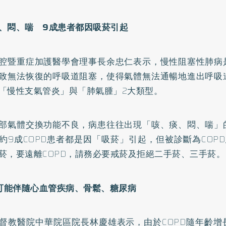
、悶、喘 9成患者都因吸菸引起
腔暨重症加護醫學會理事長余忠仁表示，慢性阻塞性肺病
致無法恢復的呼吸道阻塞，使得氣體無法通暢地進出呼吸
「
慢性支氣管炎
」與「肺氣腫」2大類型。
部氣體交換功能不良，病患往往出現「咳、痰、悶、喘」
約9成COPD患者都是因「吸菸」引起，但被診斷為COP
菸，要遠離COPD，請務必要
戒菸
及拒絕二手菸、三手菸。
D可能伴隨心血管疾病、骨鬆、
糖尿病
督教醫院中華院區院長林慶雄表示，由於COPD隨年齡增