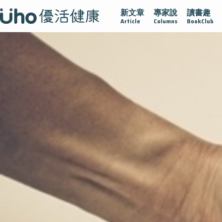
新文章
專家說
讀書趣
護腺在
疫情保衛戰
再生醫學
愛的未來視
認識攝護腺
Article
Columns
BookClub