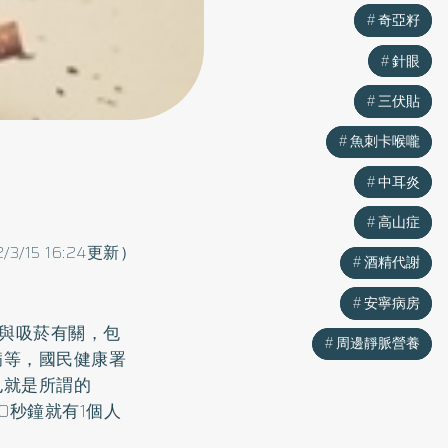
奇亞籽
奇亞籽
針眼
針眼
三伏貼
三伏貼
魚刺卡喉嚨
魚刺卡喉嚨
中耳炎
中耳炎
高山症
高山症
2/3/15 16:24更新）
酒精代謝
酒精代謝
安寧病房
安寧病房
因與吸菸有關，包
周邊靜脈營養
周邊靜脈營養
病等，國民健康署
也就是所謂的
全球每10秒鐘就有1個人