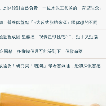
，是開始對自己負責！一位水泥工爸爸的「育兒理念」
物！營養師盤點「5大反式脂肪來源」跟你想的不同
驗近視成因 星趣控「視覺星球挑戰2.0」動手又動腦
松 醫籲：多撐幾個月可能等到下一個救命藥
放隔夜！研究揭「1關鍵」帶著怒氣睡，恐加深憤怒感