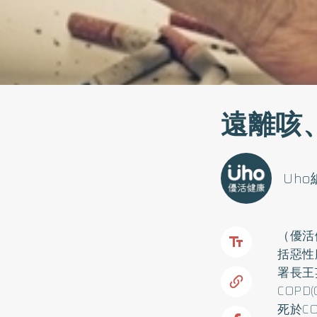
遠離咳
Uh
（優活
括惡性
署長王
COPD
死於C