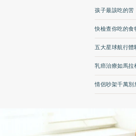
孩子最該吃的苦
快檢查你吃的食
五大星球航行體
乳癌治療如馬拉
情侶吵架千萬別