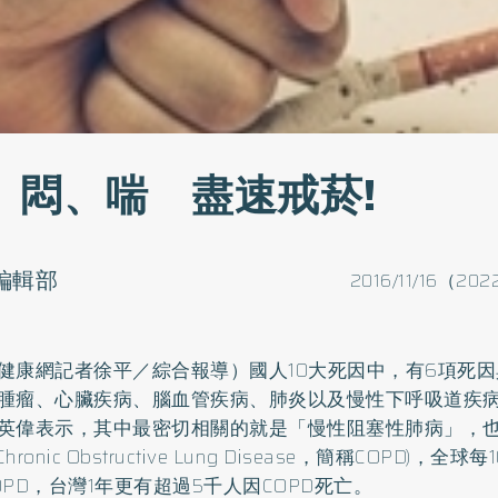
、悶、喘 盡速戒菸!
o編輯部
2016/11/16（202
健康網記者徐平／綜合報導）國人10大死因中，有6項死
腫瘤、心臟疾病、腦血管疾病、肺炎以及慢性下呼吸道疾
英偉表示，其中最密切相關的就是「
慢性阻塞性肺病
」，
(Chronic Obstructive Lung Disease，簡稱COPD)，
OPD，台灣1年更有超過5千人因COPD死亡。