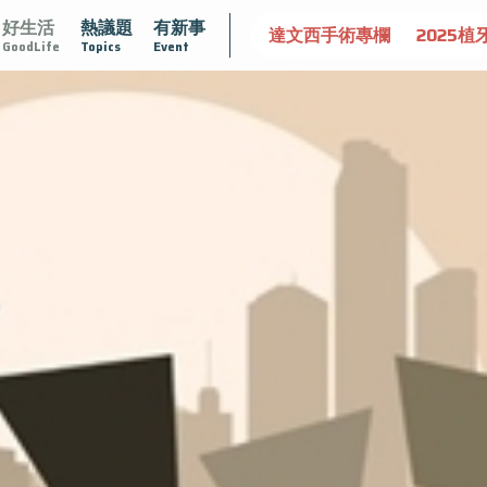
好生活
熱議題
有新事
達文西手術專欄
2025植牙指南
漸凍不孤單
愛不沾黏
GoodLife
Topics
Event