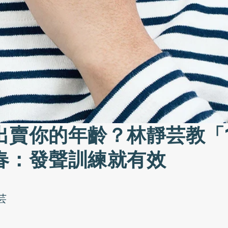
出賣你的年齡？林靜芸教「
春：發聲訓練就有效
芸