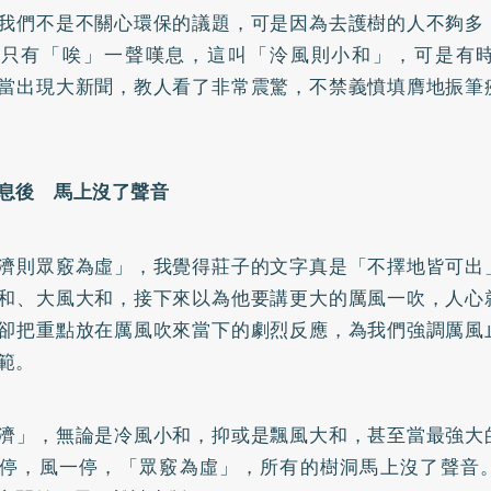
我們不是不關心環保的議題，可是因為去護樹的人不夠多
，只有「唉」一聲嘆息，這叫「泠風則小和」，可是有
當出現大新聞，教人看了非常震驚，不禁義憤填膺地振筆
息後 馬上沒了聲音
濟則眾竅為虛」，我覺得莊子的文字真是「不擇地皆可出
和、大風大和，接下來以為他要講更大的厲風一吹，人心
卻把重點放在厲風吹來當下的劇烈反應，為我們強調厲風
範。
濟」，無論是冷風小和，抑或是飄風大和，甚至當最強大
停，風一停，「眾竅為虛」，所有的樹洞馬上沒了聲音