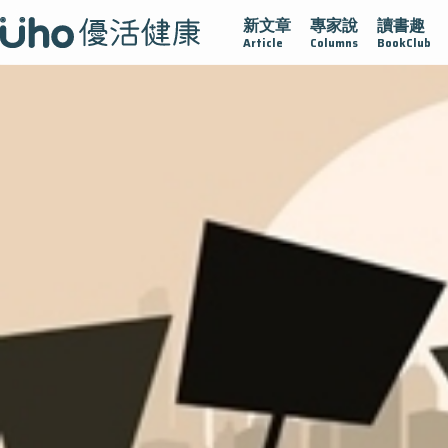
新文章
專家說
讀書趣
再生醫學
愛的未來視
認識攝護腺肥大
守護骨骼健康
Article
Columns
BookClub