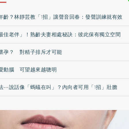
年齡？林靜芸教「1招」讓聲音回春：發聲訓練就有效
最佳老伴」！熟齡夫妻相處秘訣：彼此保有獨立空間
懷孕？ 對精子排斥才可能
愛動腦 可望越來越聰明
法⋯說話像「螞蟻在叫」？內向者可用「1招」壯膽