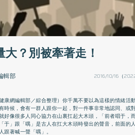
量大？別被牽著走！
o編輯部
2016/10/16（202
健康網編輯部／綜合整理）你千萬不要以為這樣的情緒活
有時候，會有一群人跟你一起，對一件事非常地認同、或
就好像很多人同心協力在山裏扛起大木頭，「前者唱于，
「于」跟「喁」是古人在扛大木頭時發出的聲音，前面的
人跟著喊一聲「喁」。