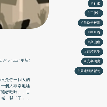
針眼
針眼
三伏貼
三伏貼
魚刺卡喉嚨
魚刺卡喉嚨
中耳炎
中耳炎
高山症
高山症
酒精代謝
酒精代謝
2/3/15 16:34更新）
安寧病房
安寧病房
周邊靜脈營養
周邊靜脈營養
動只是你一個人的
對一個人非常地唾
而隨者唱喁」，古
人喊一聲「于」，