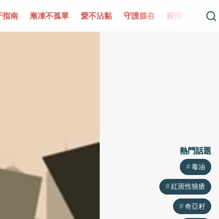
守護腺在
疫情保衛戰
再生醫學
愛的未來視
認識攝護
熱門話題
熱門話題
毒油
毒油
紅斑性狼瘡
紅斑性狼瘡
奇亞籽
奇亞籽