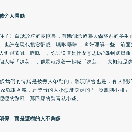
被旁人帶動
莊子》白話詮釋的團隊裏，有幾個念過臺大森林系的學生跟
」也許在現代把它翻成「嘿咻!嘿咻!」會好理解一些，前
人也跟著喊「嘿咻」，你知道這是什麼意思嗎?每到選舉前
個人喊「凍蒜」，群眾就跟著一起喊「凍蒜」，大概就是
候我們的情緒是被旁人帶動的，聽演唱會也是，有人開始
大家就跟著喊，這聲音的大小怎麼決定的?「泠風則小和」
輕輕的微風，那回應的聲音就小些。
環保 而是護樹的人不夠多