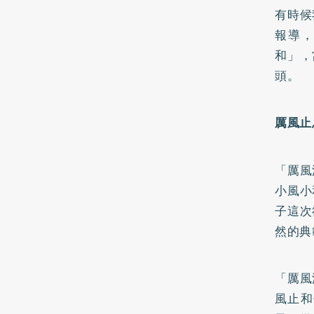
有時候
報導
和」，
頭。
厲風止
「厲風
小風小
子這次
然的典
「厲風
風止和