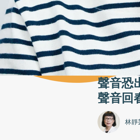
聲音恐
聲音回
林靜