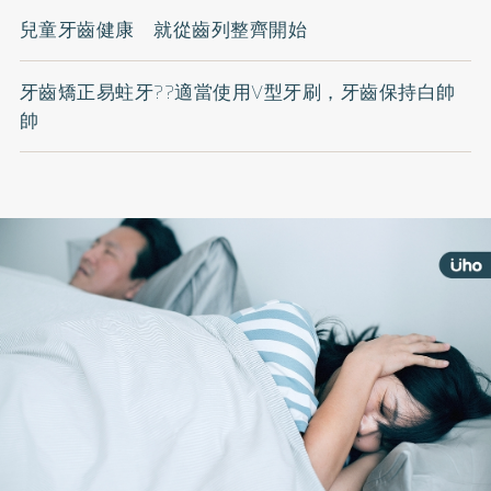
兒童牙齒健康 就從齒列整齊開始
牙齒矯正易蛀牙??適當使用V型牙刷，牙齒保持白帥
帥