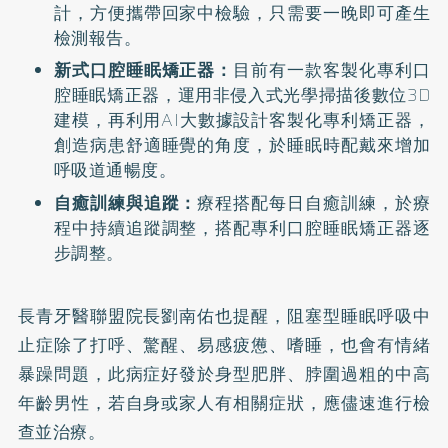
計，方便攜帶回家中檢驗，只需要一晚即可產生
檢測報告。
新式口腔睡眠矯正器：
目前有一款客製化專利口
腔睡眠矯正器，運用非侵入式光學掃描後數位3D
建模，再利用AI大數據設計客製化專利矯正器，
創造病患舒適睡覺的角度，於睡眠時配戴來增加
呼吸道通暢度。
自癒訓練與追蹤：
療程搭配每日自癒訓練，於療
程中持續追蹤調整，搭配專利口腔睡眠矯正器逐
步調整。
長青牙醫聯盟院長劉南佑也提醒，阻塞型睡眠呼吸中
止症除了打呼、驚醒、易感疲憊、嗜睡，也會有情緒
暴躁問題，此病症好發於身型肥胖、脖圍過粗的中高
年齡男性，若自身或家人有相關症狀，應儘速進行檢
查並治療。