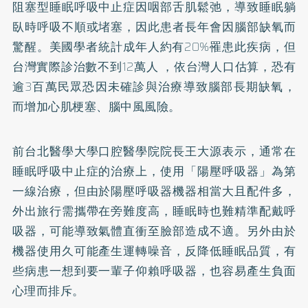
阻塞型睡眠呼吸中止症因咽部舌肌鬆弛，導致睡眠躺
臥時呼吸不順或堵塞，因此患者長年會因腦部缺氧而
驚醒。美國學者
統計
成年人約有20%罹患此疾病，但
台灣實際診治數不到12萬人 ，依
台灣人口估算
，恐有
逾3百萬民眾恐因未確診與治療導致腦部長期缺氧，
而增加心肌梗塞、腦中風風險。
前台北醫學大學口腔醫學院院長王大源表示，通常在
睡眠呼吸中止症的治療上，使用「陽壓呼吸器」為第
一線治療，但由於陽壓呼吸器機器相當大且配件多，
外出旅行需攜帶在旁難度高，睡眠時也難精準配戴呼
吸器，可能導致氣體直衝至臉部造成不適。另外由於
機器使用久可能產生運轉噪音，反降低睡眠品質，有
些病患一想到要一輩子仰賴呼吸器，也容易產生負面
心理而排斥。