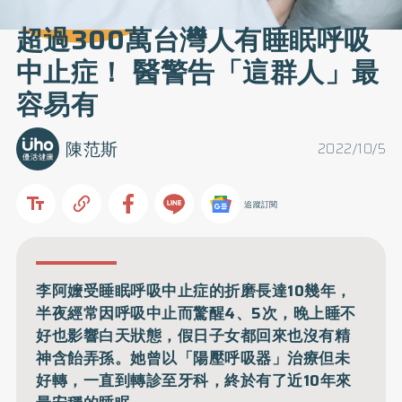
超過300萬台灣人有睡眠呼吸
中止症！ 醫警告「這群人」最
容易有
陳范斯
2022/10/5
追蹤訂閱
李阿嬤受睡眠呼吸中止症的折磨長達10幾年，
半夜經常因呼吸中止而驚醒4、5次，晚上睡不
好也影響白天狀態，假日子女都回來也沒有精
神含飴弄孫。她曾以「陽壓呼吸器」治療但未
好轉，一直到轉診至牙科，終於有了近10年來