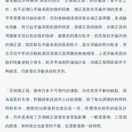
臺安醫院牙科醫師 吳碧礽指出「舌側矯正器」的好處除了看不見之
外，也不必擔心牙齒表面的脫
鈣
現象，矯正器裝在牙齒外側的患者，
平常需要很仔細的刷牙，否則食物殘渣易停留在矯正器周圍，造成酸
化現象，而引起牙齒表面的脫鈣情形，當矯正器拆除時，在矯正器的
周圍會呈現白色的脫鈣痕跡，嚴重的則產生
蛀牙
；然而裝於牙齒內側
的矯正器，因其黏在牙齒表面的底座較大，蓋住牙齒的部分較多，而
且舌頭平常的活動較易清潔矯正器周圍的食物殘渣，上述牙齒表面的
脫鈣現象便較少發生，蛀牙率就相對減低許多，但矯正期間若刷牙不
夠徹底，仍會發生牙齦炎或蛀牙的。
「舌側矯正器」雖有許多不可替代的優點，但也有其不解的缺點。因
為裝置於舌側，對醫師來說操作上比較困難，除了每次調整的時間耗
時較長外，整體的治療過程也會拉長一些，而費用也相對的提高許
多，另外患者裝了舌側矯正器發音會受點影響，一般需要兩、三星期
的調適，有時咬合也會受到干擾，也需要適應一段時間。