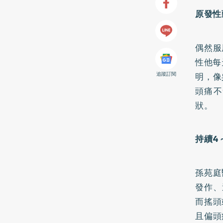
原發性
偶然服
性他每
追蹤訂閱
明，像
頭痛不
狀。
持續4
孫苑庭
發作、
而搖頭
且偏頭