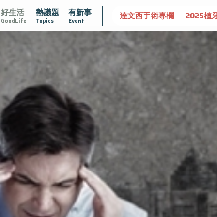
好生活
熱議題
有新事
守護骨骼健康
達文西手術專欄
2025植牙指南
漸凍不孤
GoodLife
Topics
Event