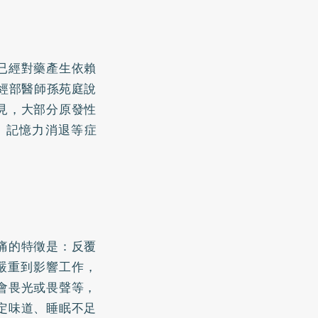
已經對藥產生依賴
經部醫師孫苑庭說
見，大部分原發性
、記憶力消退等症
痛的特徵是：反覆
嚴重到影響工作，
會畏光或畏聲等，
定味道、睡眠不足