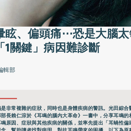
暈眩、偏頭痛⋯恐是大腦太
「1關鍵」病因難診斷
o編輯部
鳴是非常複雜的症狀，同時也是身體疾病的警訊。光田綜合
部部長賴仁淙於《耳鳴的腦內大革命》一書中，分享耳鳴的
耳鳴原因、症狀與其他疾病的關係，並率先提出「耳蝸性偏
觀念，幫助讀者找對病因，對抗耳鳴帶來的困擾。以下為原