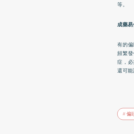
等。
成藥易
有的偏
頻繁發
症，必
還可能
偏