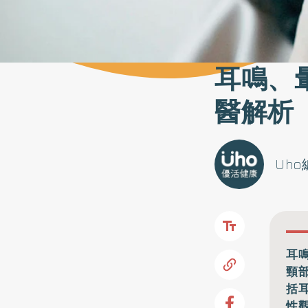
耳鳴、
醫解析
Uh
耳
頸
括
性