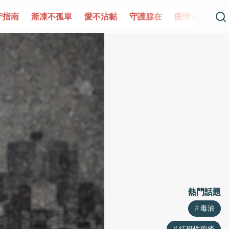
單
愛不沾黏
守護腺在
疫情保衛戰
再生醫學
愛的未
熱門話題
熱門話題
毒油
毒油
紅斑性狼瘡
紅斑性狼瘡