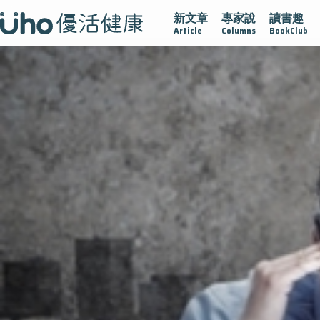
新文章
專家說
讀書趣
疫情保衛戰
再生醫學
愛的未來視
認識攝護腺肥大
Article
Columns
BookClub