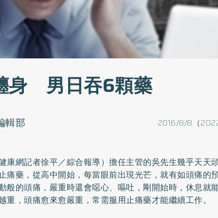
纏身 男日吞6顆藥
o編輯部
2016/8/8（202
健康網記者徐平／綜合報導）擔任主管的吳先生幾乎天天
止痛藥，從高中開始，每當眼前出現光芒，就有如頭痛的
動般的頭痛，嚴重時還會
噁心、嘔吐
，剛開始時，休息就
越重，頭痛愈來愈嚴重，常需服用止痛藥才能繼續工作。