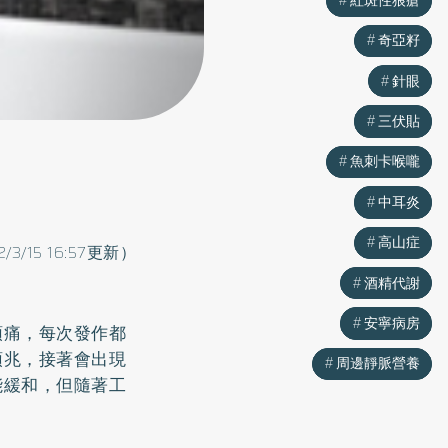
奇亞籽
奇亞籽
針眼
針眼
三伏貼
三伏貼
魚刺卡喉嚨
魚刺卡喉嚨
中耳炎
中耳炎
高山症
高山症
2/3/15 16:57更新）
酒精代謝
酒精代謝
安寧病房
安寧病房
頭痛，每次發作都
預兆，接著會出現
周邊靜脈營養
周邊靜脈營養
能緩和，但隨著工