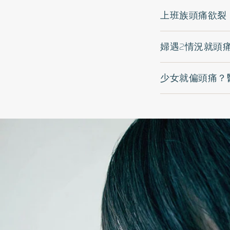
上班族頭痛欲裂
婦遇2情況就頭
少女就偏頭痛？