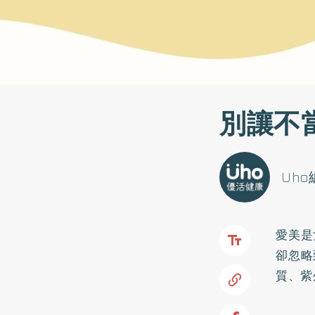
別讓不
Uh
愛美是
卻忽略
質、紫