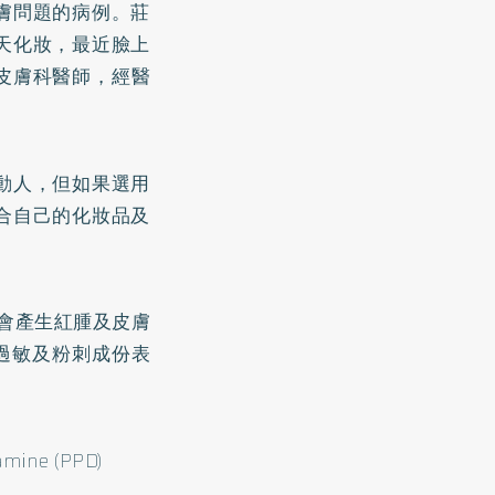
膚問題的病例。莊
天化妝，最近臉上
皮膚科醫師，經醫
動人，但如果選用
合自己的化妝品及
者會產生紅腫及皮膚
過敏及粉刺成份表
ne (PPD)