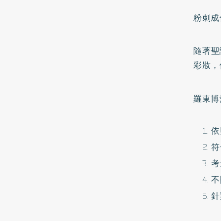
粉刺成
隨著聖
彩妝，
羅東博
依
符
考
不
針