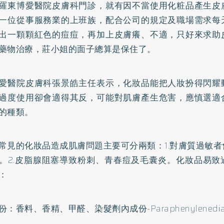
羅東博愛醫院皮膚科門診，就有因不當使用化粧品產生皮
一位從事服務業的上班族，配合公司的規定及職場需求每
出一顆顆紅色的
痘痘
，再加上皮膚癢、不適，只好來求助
藥物治療，莊小姐的面子總算是保住了。
愛醫院皮膚科張景皓主任表示，化妝品能把人妝扮得閃耀
過度使用卻會適得其反，可能對肌膚產生危害，應慎選適
的種類。
常見的化妝品造成肌膚問題主要可分兩類：1.對膚質過敏
。2.皮脂腺阻塞導致粉刺、青春痘及毛囊炎。化妝品易致
：
：香料、香精、甲醛、染髮劑內成份-Paraphenylenediami