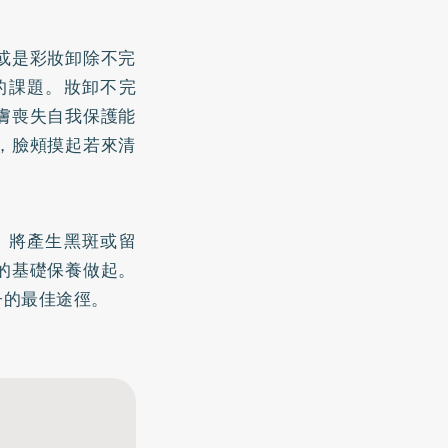
或是彩妝卸除不完
的課題。妝卸不完
膚喪失自我保護能
，臉頰摸起若來清
，將產生
黑斑
或留
的基礎保養做起。
子的最佳途徑。