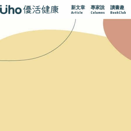
新文章
專家說
讀書趣
疫情保衛戰
再生醫學
愛的未來視
認識攝護腺肥大
Article
Columns
BookClub