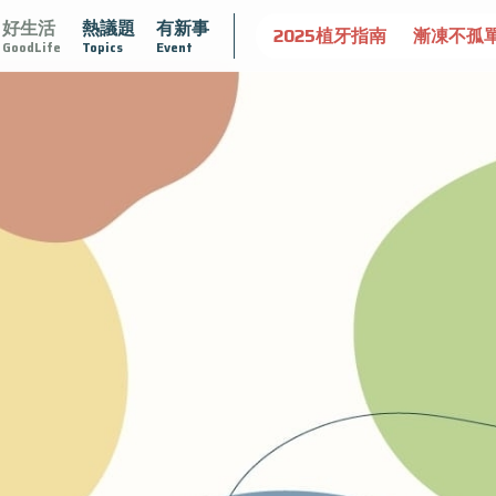
好生活
熱議題
有新事
守護骨骼健康
達文西手術專欄
2025植牙指南
漸凍不孤
GoodLife
Topics
Event