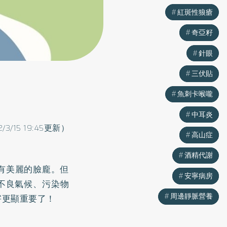
紅斑性狼瘡
紅斑性狼瘡
奇亞籽
奇亞籽
針眼
針眼
三伏貼
三伏貼
魚刺卡喉嚨
魚刺卡喉嚨
中耳炎
中耳炎
2/3/15 19:45更新）
高山症
高山症
酒精代謝
酒精代謝
有美麗的臉龐。但
安寧病房
安寧病房
到不良氣候、污染物
周邊靜脈營養
周邊靜脈營養
害更顯重要了！