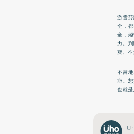
游雪芬
全，都
全，殘
力。判
爽、不
不當地
疤。想
也就是
U