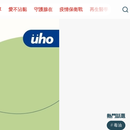
單
愛不沾黏
守護腺在
疫情保衛戰
再生醫學
愛的未
熱門話題
熱門話題
毒油
毒油