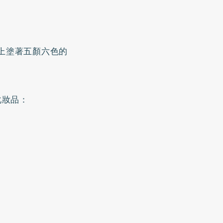
上塗著五顏六色的
化妝品：