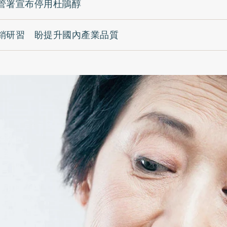
管署宣布停用杜鵑醇
銷研習 盼提升國內產業品質