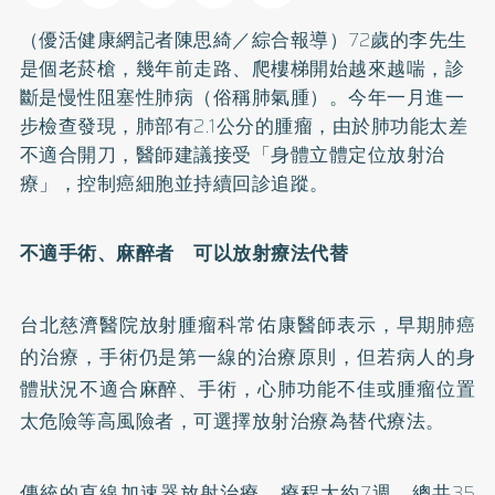
（優活健康網記者陳思綺／綜合報導）72歲的李先生
是個老菸槍，幾年前走路、爬樓梯開始越來越喘，診
斷是
慢性阻塞性肺病
（俗稱肺氣腫）。今年一月進一
步檢查發現，肺部有2.1公分的腫瘤，由於肺功能太差
不適合開刀，醫師建議接受「身體立體定位放射治
療」，控制癌細胞並持續回診追蹤。
不適手術、麻醉者 可以放射療法代替
台北慈濟醫院放射腫瘤科常佑康醫師表示，早期
肺癌
的治療，手術仍是第一線的治療原則，但若病人的身
體狀況不適合麻醉、手術，心肺功能不佳或腫瘤位置
太危險等高風險者，可選擇放射治療為替代療法。
傳統的直線加速器放射治療，療程大約7週、總共35