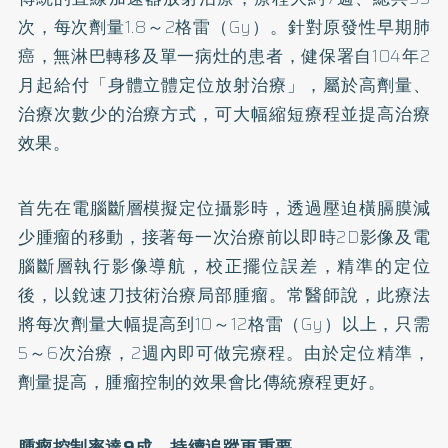
次，每次劑量1.8～2格雷（Gy）。針對原發性早期肺
癌，無淋巴轉移及單一病灶的患者，健保署自104年2
月起給付「身體立體定位放射治療」，屬於高劑量、
治療次數少的治療方式，可大幅縮短療程並提高治療
效果。
首先在電腦斷層模擬定位攝影時，透過壓迫橫膈膜減
少腫瘤的移動，接著每一次治療前以即時2D影像及電
腦斷層執行影像導航，校正擺位誤差，精準的定位
後，以銳速刀技術治療局部腫瘤。常醫師說，此療法
將每次劑量大幅提高到10～12格雷（Gy）以上，只需
5～6次治療，2週內即可做完療程。由於定位精準，
劑量提高，腫瘤控制的效果會比傳統療程更好。
腫瘤控制率達9成 持續追蹤更重要