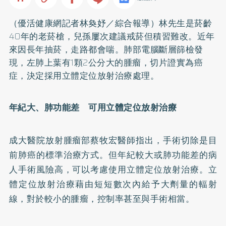
（優活健康網記者林奐妤／綜合報導）林先生是菸齡
40年的老菸槍，兒孫屢次建議
戒菸
但積習難改。近年
來因長年抽菸，走路都會喘。肺部電腦斷層篩檢發
現，左肺上葉有1顆2公分大的腫瘤，切片證實為癌
症，決定採用立體定位放射治療處理。
年紀大、肺功能差 可用立體定位放射治療
成大醫院放射腫瘤部蔡牧宏醫師指出，手術切除是目
前
肺癌
的標準治療方式。但年紀較大或肺功能差的病
人手術風險高，可以考慮使用立體定位放射治療。立
體定位放射治療藉由短短數次內給予大劑量的輻射
線，對於較小的腫瘤，控制率甚至與手術相當。