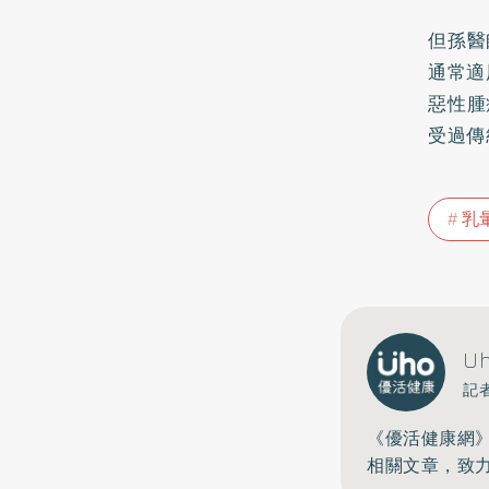
但孫醫
通常適
惡性腫
受過傳
乳
U
記
《優活健康網
相關文章，致