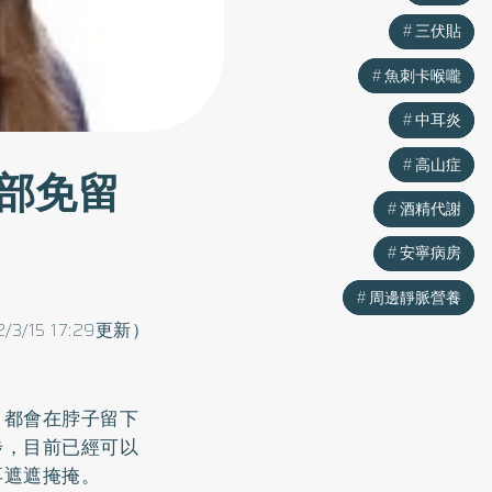
三伏貼
三伏貼
魚刺卡喉嚨
魚刺卡喉嚨
中耳炎
中耳炎
高山症
高山症
部免留
酒精代謝
酒精代謝
安寧病房
安寧病房
周邊靜脈營養
周邊靜脈營養
2/3/15 17:29更新）
，都會在脖子留下
步，目前已經可以
再遮遮掩掩。