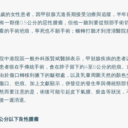
0歲的女性患者，因甲狀腺亢進長期接受治療與追蹤，半年
有一顆僅0.5公分的惡性腫瘤，但他一聽到要從頸部手術
看的手術疤痕，寧死也不願手術；輾轉打聽才到澄清醫院
院中港院區一般外科孫賢斌醫師表示，甲狀腺疾病的患者
患者很在乎傳統手術，會在脖子留下約4至6公分的疤痕。
由於傷口轉移到腋下的皺褶處，以及乳暈周圍天然的顏色
傷口、疤痕。加上文獻顯示，併發症的發生率與傳統頸部
然而要注意的是，術後可能引起皮下氣腫、瘀血等狀況，
後一週消退。
 公分以下良性腫瘤