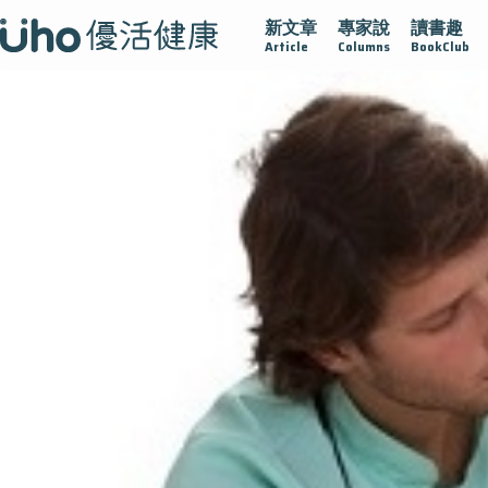
新文章
專家說
讀書趣
在
疫情保衛戰
再生醫學
愛的未來視
認識攝護腺肥大
Article
Columns
BookClub