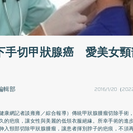
下手切甲狀腺癌 愛美女頸
o編輯部
2016/1/20（202
健康網記者談雍雍／綜合報導）傳統甲狀腺腫瘤切除手術
久的疤痕，讓女性與美麗的低領衣服絕緣。所幸手術的進
伸入頸部切除甲狀腺腫瘤，讓患者揮別脖子的疤痕，不須