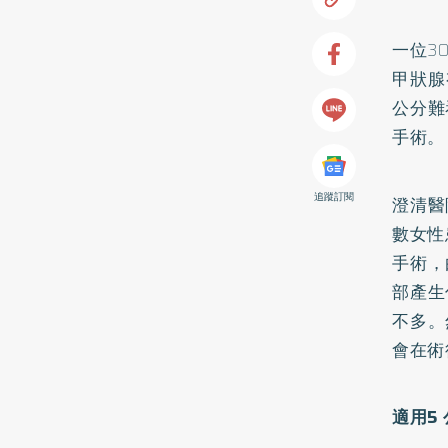
一位3
甲狀腺
公分難
手術。
追蹤訂閱
澄清醫
數女性
手術，
部產生
不多。
會在術
適用5