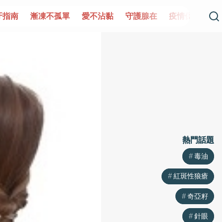
孤單
愛不沾黏
守護腺在
疫情保衛戰
再生醫學
愛
熱門話題
熱門話題
毒油
毒油
紅斑性狼瘡
紅斑性狼瘡
奇亞籽
奇亞籽
針眼
針眼