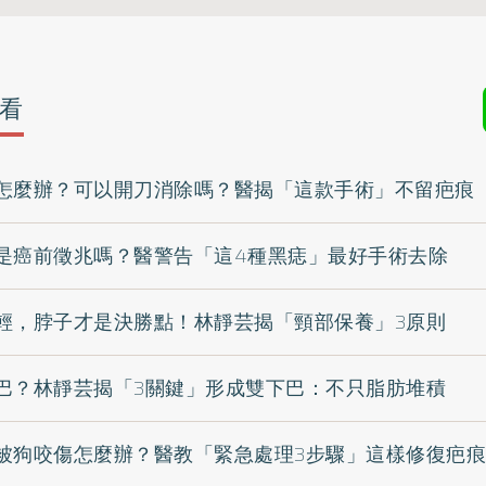
看
怎麼辦？可以開刀消除嗎？醫揭「這款手術」不留疤痕
是癌前徵兆嗎？醫警告「這4種黑痣」最好手術去除
輕，脖子才是決勝點！林靜芸揭「頸部保養」3原則
巴？林靜芸揭「3關鍵」形成雙下巴：不只脂肪堆積
被狗咬傷怎麼辦？醫教「緊急處理3步驟」這樣修復疤痕