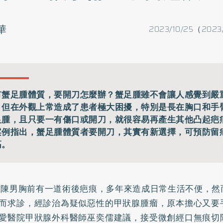
華
2023/10/25（2023
有蟹足腫體質，要開刀怎麼辦？蟹足腫雖不會讓人感覺到嚴
，但在外觀上常造成了患者極大困擾，特別是長在胸口和手
足腫，且只要一有傷口或開刀，就很容易再產生其他凸起疤
案例指出，蟹足腫體質者要開刀，其實有新選擇，可預防留
高。
歲陳男胸前有一道術後疤痕，多年來造成日常生活不便，然
而求診，經診治為疑似惡性的甲狀腺腫瘤，原本擔心又要
愛醫院甲狀腺外科醫師巫奕儒建議，接受微創經口無痕切