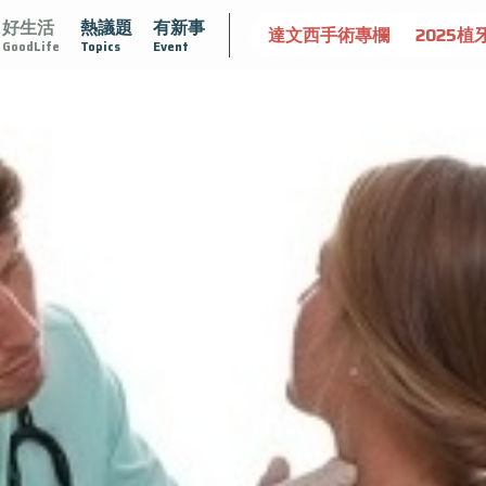
好生活
熱議題
有新事
守護骨骼健康
達文西手術專欄
2025植牙指南
漸凍不
GoodLife
Topics
Event