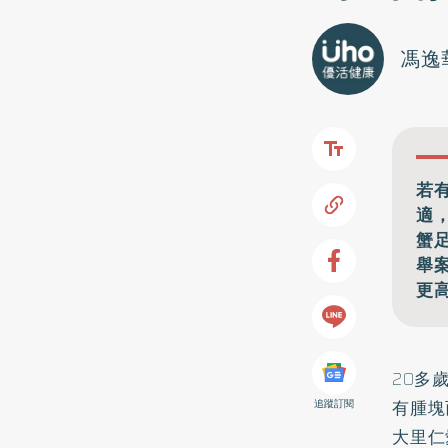
馮逸
若
適
蟹
舉
更
20多
有腫塊
追蹤訂閱
大里仁