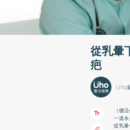
從乳暈
疤
Uh
（優活
一道永
從乳暈