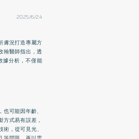
2025/6/24
析膚況打造專屬方
政翰醫師指出，透
與數據分析，不僅能
。
，也可能因年齡、
斷方式易有誤差，
描技術，從可見光、
孔等問題，再以雲