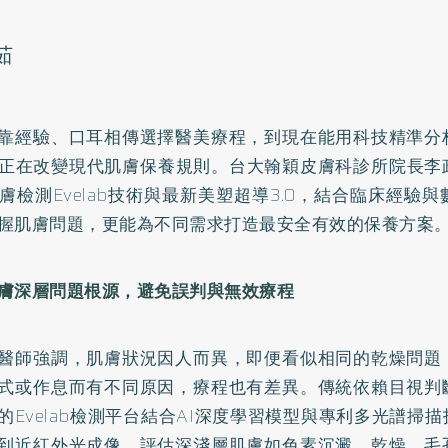
茹
靠經驗、口耳相傳選擇醫美療程，到現在能用科技精準分
I正在改變現代肌膚保養規則。台大翰穎皮膚科診所院長李
肌膚檢測Evelab技術與最新美塑超導3.0，結合臨床經驗
握肌膚問題，更能為不同需求打造最安全有效的保養方案
膚深層問題根源，避免誤判與無效療程
醫師強調，肌膚狀況因人而異，即便看似相同的乾燥問題
式或作息而有不同原因，療程也有差異。傳統依賴目視判
的Evelab檢測平台結合AI深度學習模型與專利多光譜掃
到近紅外光成像，評估深淺層肌膚如色素沉澱、乾燥、毛