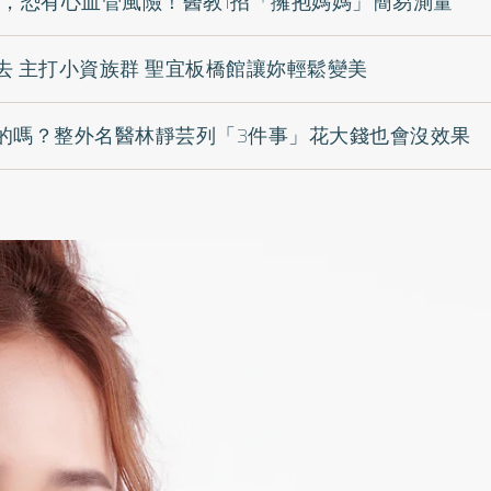
分，恐有心血管風險！醫教1招「擁抱媽媽」簡易測量
去 主打小資族群 聖宜板橋館讓妳輕鬆變美
的嗎？整外名醫林靜芸列「3件事」花大錢也會沒效果