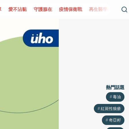
單
愛不沾黏
守護腺在
疫情保衛戰
再生醫學
愛的未
熱門話題
熱門話題
毒油
毒油
紅斑性狼瘡
紅斑性狼瘡
奇亞籽
奇亞籽