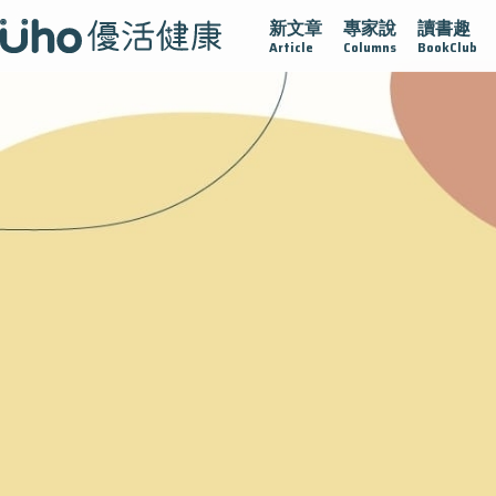
新文章
專家說
讀書趣
疫情保衛戰
再生醫學
愛的未來視
認識攝護腺肥大
Article
Columns
BookClub