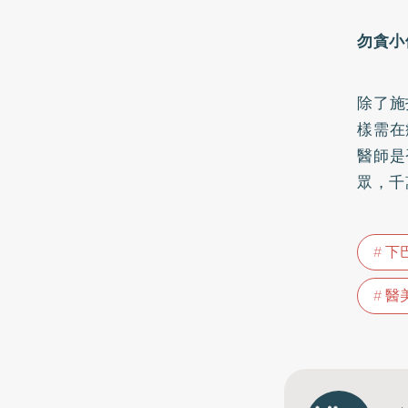
勿貪小
除了施
樣需在
醫師是
眾，千
下
醫