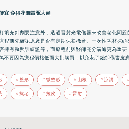
便宜 免得花錢當冤大頭
打填充針劑要注意外，透過雷射光電儀器來改善老化問題
療程前先確認原廠是否有定期保養機台、一次性耗材探頭
否擁有執照訓練證等，而療程前與醫師充分溝通更為重要
萬不要因為療程價格低而大批購買，以免花了錢卻傷害皮
巴
整形
微整形
山根
淚溝
美
抗老
拉皮
雷射