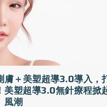
能測膚＋美塑超導3.0導入，
！美塑超導3.0無針療程掀
」風潮