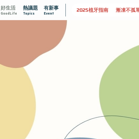
好生活
熱議題
有新事
守護骨骼健康
達文西手術專欄
2025植牙指南
漸凍不孤
GoodLife
Topics
Event