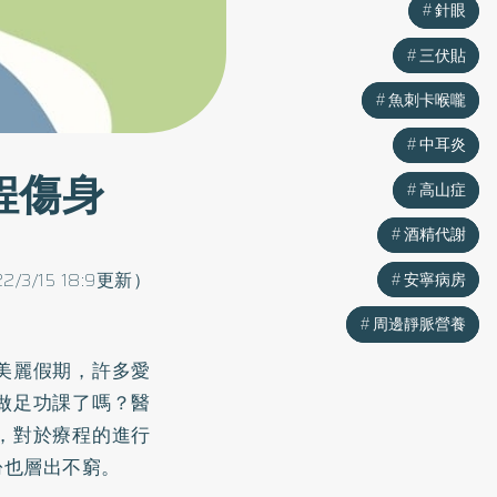
針眼
針眼
三伏貼
三伏貼
魚刺卡喉嚨
魚刺卡喉嚨
中耳炎
中耳炎
程傷身
高山症
高山症
酒精代謝
酒精代謝
22/3/15 18:9更新）
安寧病房
安寧病房
周邊靜脈營養
周邊靜脈營養
美麗假期，許多愛
做足功課了嗎？醫
，對於療程的進行
紛也層出不窮。