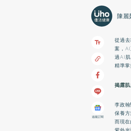
陳麗
從過去
案，A
過AI
精準掌
揭露肌
李政翰
保養方
追蹤訂閱
而現在
紫外光