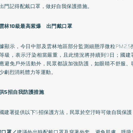
出門記得配戴口罩，做好自我保護措施。
雲林10級最高紫爆 出門戴口罩
據顯示，今日中部及雲林地區部分監測細懸浮微粒PM2.5
等級，表示汙染相當嚴重，且此情況將持續到9日；國建
應避免戶外活動外，民眾都該加強防護，如眼睛不舒服、
少劇烈消耗體力等運動。
供5招自我防護措施
國建署提供以下5招保護方法，民眾於空汙時可做自我保護
戴口罩／
建議外出時配戴口罩及穿著外套，避免肌膚、呼吸