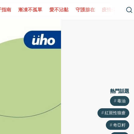
牙指南
漸凍不孤單
愛不沾黏
守護腺在
疫情保衛戰
熱門話題
熱門話題
毒油
毒油
紅斑性狼瘡
紅斑性狼瘡
奇亞籽
奇亞籽