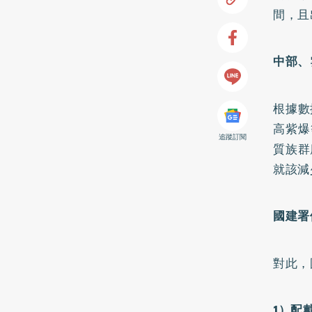
間，且
中部、
根據數
高紫爆
追蹤訂閱
質族群
就該減
國建署
對此，
1）配