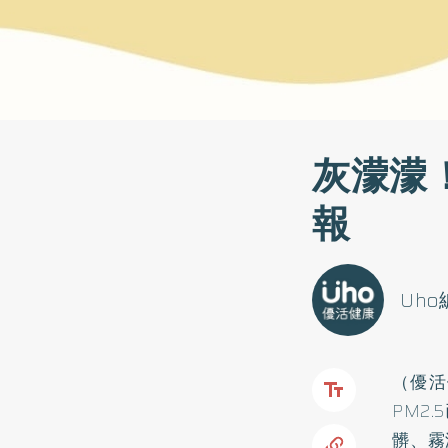
灰濛濛
報
Uh
（優活
PM2
髒、霧