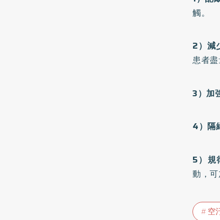
觸。
2）減
患者盡
3）加
4）隔
5）規
動，可
空