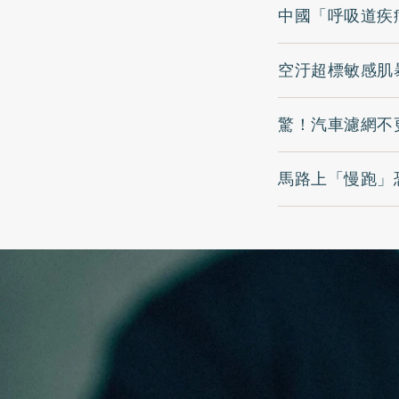
中國「呼吸道疾
空汙超標敏感肌
驚！汽車濾網不
馬路上「慢跑」恐