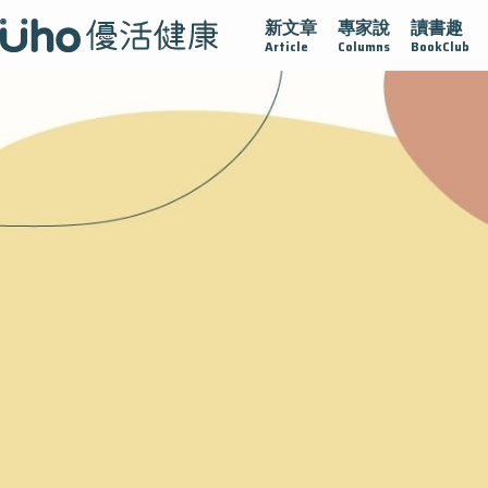
新文章
專家說
讀書趣
沾黏
守護腺在
疫情保衛戰
再生醫學
愛的未來視
Article
Columns
BookClub