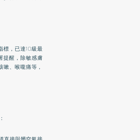
指標，已達10級最
署提醒，除敏感膚
咳嗽、喉嚨痛等，
：
道直接與髒空氣接