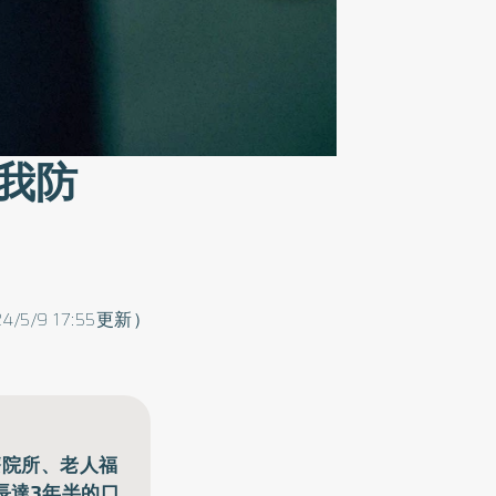
我防
4/5/9 17:55更新）
療院所、老人福
長達3年半的口