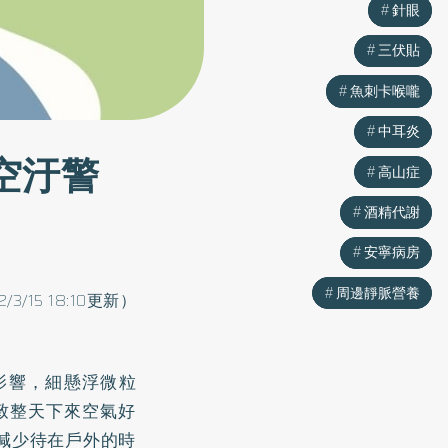
針眼
針眼
三伏貼
三伏貼
魚刺卡喉嚨
魚刺卡喉嚨
中耳炎
中耳炎
空汙警
高山症
高山症
酒精代謝
酒精代謝
安寧病房
安寧病房
周邊靜脈營養
周邊靜脈營養
2/3/15 18:10更新）
影響，細懸浮微粒
導致整天下來空氣好
減少待在戶外的時