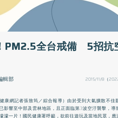
！PM2.5全台戒備 5招抗
o編輯部
2015/11/8（202
健康網記者張致筠／綜合報導）由於受到大氣擴散不佳
.5已影響至中部及雲林地區，且正面臨第3波空汙襲擊，
濛濛一片！國民健康署呼籲，欲前往遊玩及當地民眾，應