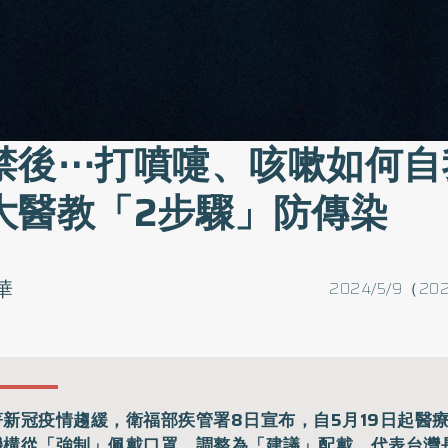
禁後⋯打噴嚏、咳嗽如何自
大醫教「2步驟」防傳染
華
2024/5/9（202
著新冠疫情趨緩，衛福部疾管署8日宣布，自5月19日起醫
機構從「強制」佩戴口罩，調整為「建議」配戴，代表台灣