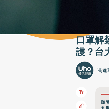
口罩解
護？台
馮逸
隨
利