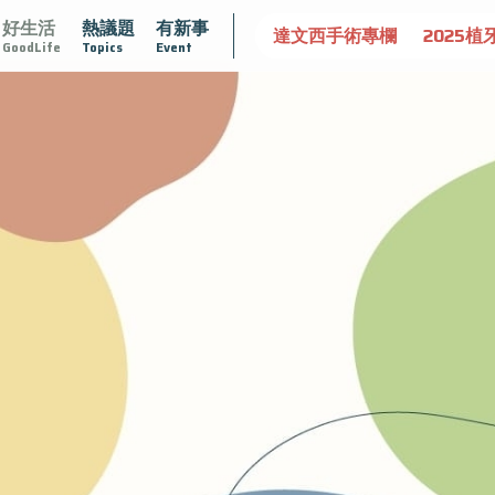
好生活
熱議題
有新事
認識攝護腺肥大
守護骨骼健康
達文西手術專欄
2025植
GoodLife
Topics
Event