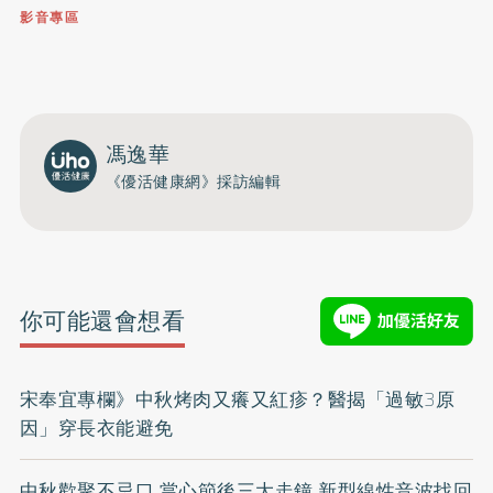
影音專區
0809-091-257
立即撥打服務專線
開啟聲音
馮逸華
《優活健康網》採訪編輯
你可能還會想看
宋奉宜專欄》中秋烤肉又癢又紅疹？醫揭「過敏3原
因」穿長衣能避免
中秋歡聚不忌口 當心節後三大走鐘 新型線性音波找回