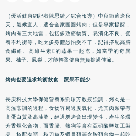
（優活健康網記者陳思綺／綜合報導）中秋節適逢秋
天，氣候宜人，適合全家團圓烤肉；但是專家提醒，
烤肉有三大地雷，包括多致癌物質、易消化不良、營
養不均衡等，吃太多身體恐怕受不了，記得搭配高
膳
食纖維
、高維生素C的蔬果一起吃，如當季的奇異
果、柚子、鳳梨，才能輕盈健康無負擔過佳節。
烤肉也要追求均衡飲食 蔬果不能少
長庚科技大學保健營養系劉珍芳教授強調，烤肉是一
高溫烹調的過程，食物容易過度氧化，尤其肉類帶有
高蛋白質及高油脂，經過炭烤會出現變性，產生多環
芳香烴化合物，而香腸、熱狗等含有亞硝酸鹽加工製
品，搭配肉類、秋刀魚及蝦貝類等含胺類食物一起吃