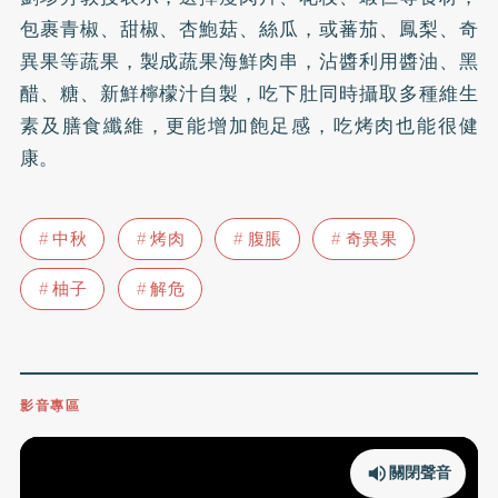
包裹青椒、甜椒、杏鮑菇、絲瓜，或蕃茄、鳳梨、奇
異果等蔬果，製成蔬果海鮮肉串，沾醬利用醬油、黑
醋、糖、新鮮檸檬汁自製，吃下肚同時攝取多種維生
素及膳食纖維，更能增加飽足感，吃烤肉也能很健
康。
中秋
烤肉
腹脹
奇異果
柚子
解危
影音專區
關閉聲音