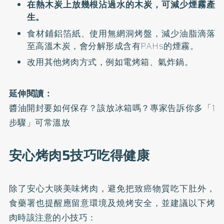
在熱木炭上放幾根沾過水的木炭，可減少煙霧產
生。
食材鋪鋁箔紙、使用無網洞烤盤，減少油脂滴落
至高溫木炭，會分解形成含有PAHs的煙霧。
改用其他烤肉方式，例如電烤箱、氣炸鍋。
延伸閱讀：
醬油開封要如何保存？該放冰箱嗎？專家告訴你多「1
步驟」可常溫放
安心烤肉5技巧吃得健康
除了安心大啖美味烤肉，避免把致癌物質吃下肚外，
食藥署也提醒應留意環境及燒烤安全，並建議以下烤
肉時該注意的小技巧：