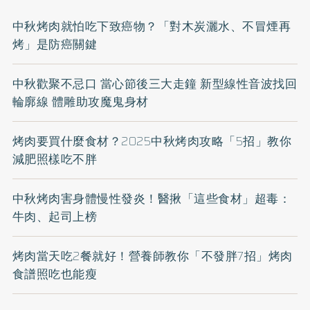
中秋烤肉就怕吃下致癌物？「對木炭灑水、不冒煙再
烤」是防癌關鍵
中秋歡聚不忌口 當心節後三大走鐘 新型線性音波找回
輪廓線 體雕助攻魔鬼身材
烤肉要買什麼食材？2025中秋烤肉攻略「5招」教你
減肥照樣吃不胖
中秋烤肉害身體慢性發炎！醫揪「這些食材」超毒：
牛肉、起司上榜
烤肉當天吃2餐就好！營養師教你「不發胖7招」烤肉
食譜照吃也能瘦