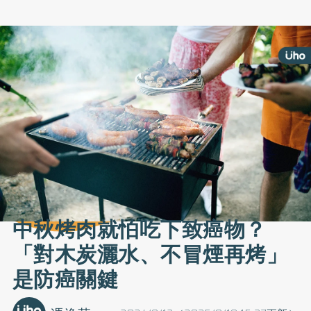
中秋烤肉就怕吃下致癌物？
「對木炭灑水、不冒煙再烤」
是防癌關鍵