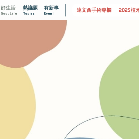
好生活
熱議題
有新事
守護骨骼健康
達文西手術專欄
2025植牙指南
漸凍不孤
GoodLife
Topics
Event