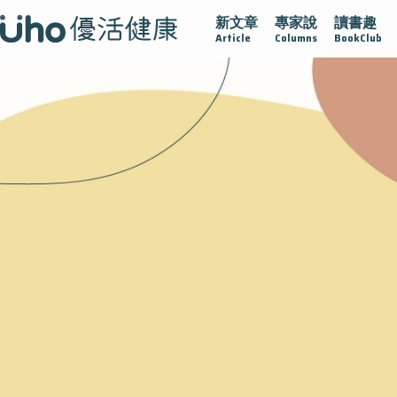
新文章
專家說
讀書趣
疫情保衛戰
再生醫學
愛的未來視
認識攝護腺肥大
Article
Columns
BookClub