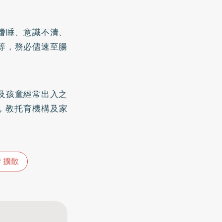
嗜睡、意識不清、
等，務必儘速至腸
及孩童經常出入之
，教托育機構及家
擴散