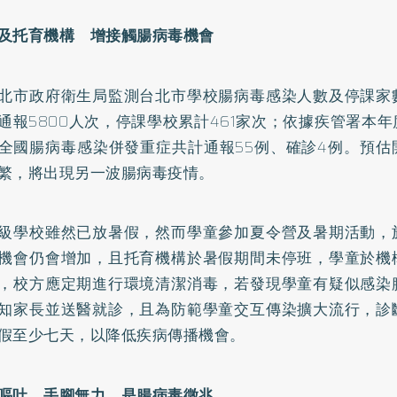
及托育機構 增接觸腸病毒機會
北市政府衛生局監測台北市學校腸病毒感染人數及停課家
通報5800人次，停課學校累計461家次；依據疾管署本年
全國腸病毒感染併發重症共計通報55例、確診4例。預估
繁，將出現另一波腸病毒疫情。
級學校雖然已放暑假，然而學童參加夏令營及暑期活動，
機會仍會增加，且托育機構於暑假期間未停班，學童於機
，校方應定期進行環境清潔消毒，若發現學童有疑似感染
知家長並送醫就診，且為防範學童交互傳染擴大流行，診
假至少七天，以降低疾病傳播機會。
嘔吐、手腳無力 是腸病毒徵兆