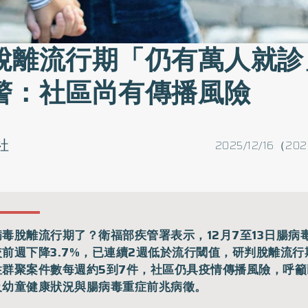
脫離流行期「仍有萬人就診
警：社區尚有傳播風險
社
2025/12/16（202
病毒脫離流行期了？衛福部疾管署表示，12月7至13日腸病
較前週下降3.7%，已連續2週低於流行閾值，研判脫離流行
性群聚案件數每週約5到7件，社區仍具疫情傳播風險，呼
及幼童健康狀況與腸病毒重症前兆病徵。