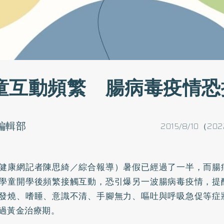
童互動頻繁 腸病毒疫情恐
o編輯部
2015/8/10（202
健康網記者陳思綺／綜合報導）暑假已經過了一半，而腸
學童開學後頻繁接觸互動，恐引爆另一波腸病毒疫情，提
發燒、嗜睡、意識不清、手腳無力、嘔吐與呼吸急促等症
過黃金治療期。