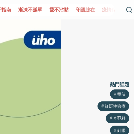
單
愛不沾黏
守護腺在
疫情保衛戰
再生醫學
愛的未
熱門話題
熱門話題
毒油
毒油
紅斑性狼瘡
紅斑性狼瘡
奇亞籽
奇亞籽
針眼
針眼