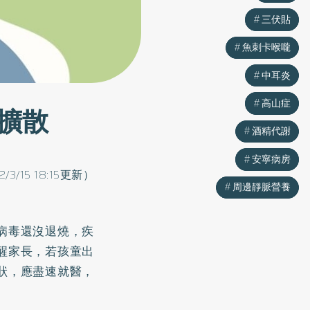
三伏貼
三伏貼
魚刺卡喉嚨
魚刺卡喉嚨
中耳炎
中耳炎
高山症
高山症
擴散
酒精代謝
酒精代謝
安寧病房
安寧病房
2/3/15 18:15更新）
周邊靜脈營養
周邊靜脈營養
病毒還沒退燒，疾
醒家長，若孩童出
狀，應盡速就醫，