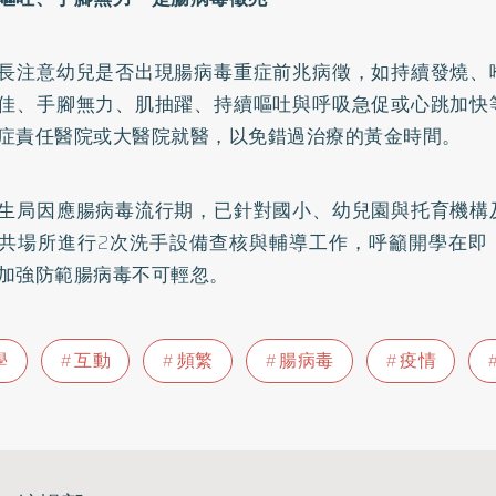
長注意幼兒是否出現腸病毒重症前兆病徵，如持續發燒、
佳、手腳無力、肌抽躍、持續嘔吐與呼吸急促或心跳加快
症責任醫院或大醫院就醫，以免錯過治療的黃金時間。
生局因應腸病毒流行期，已針對國小、幼兒園與托育機構
共場所進行2次洗手設備查核與輔導工作，呼籲開學在即
加強防範腸病毒不可輕忽。
學
互動
頻繁
腸病毒
疫情