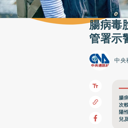
腸病毒
管署示
中央
腸
次
陽
兒