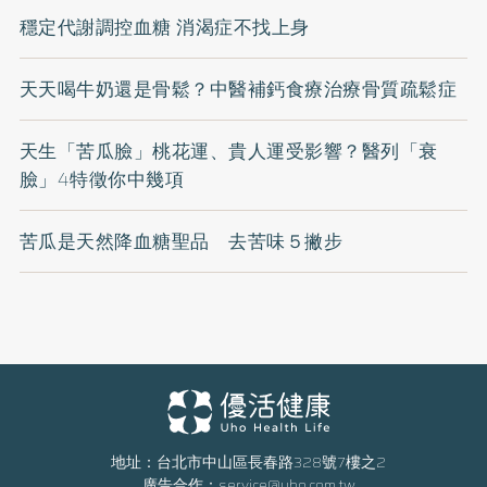
穩定代謝調控血糖 消渴症不找上身
天天喝牛奶還是骨鬆？中醫補鈣食療治療骨質疏鬆症
天生「苦瓜臉」桃花運、貴人運受影響？醫列「衰
臉」4特徵你中幾項
苦瓜是天然降血糖聖品 去苦味５撇步
地址：台北市中山區長春路328號7樓之2
廣告合作：
service@uho.com.tw