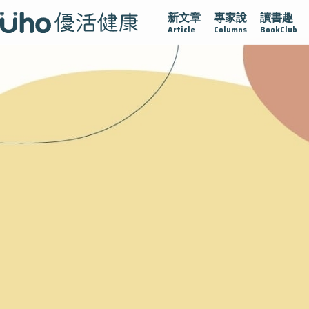
新文章
專家說
讀書趣
疫情保衛戰
再生醫學
愛的未來視
認識攝護腺肥大
Article
Columns
BookClub