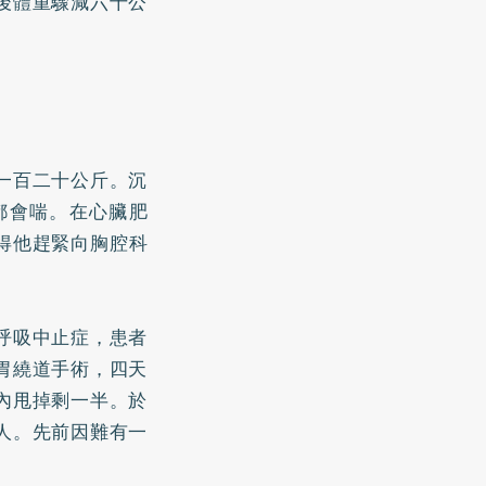
後體重驟減六十公
一百二十公斤。沉
都會喘。在心臟肥
得他趕緊向胸腔科
呼吸中止症，患者
胃繞道手術，四天
內甩掉剩一半。於
人。先前因難有一