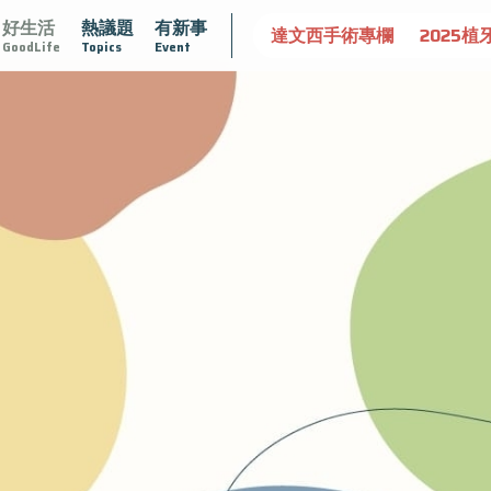
好生活
熱議題
有新事
守護骨骼健康
達文西手術專欄
2025植牙指南
漸凍不孤
GoodLife
Topics
Event