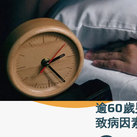
逾60
致病因