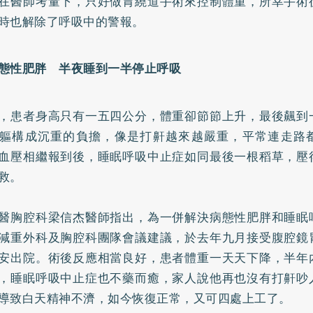
在醫師考量下，只好做胃繞道手術來控制體重，所幸手術
時也解除了呼吸中的警報。
態性
肥胖
半夜睡到一半停止呼吸
，患者身高只有一五四公分，體重卻節節上升，最後飆到
軀構成沉重的負擔，像是打鼾越來越嚴重，平常連走路
血壓
相繼報到後，睡眠呼吸中止症如同最後一根稻草，壓
救。
醫胸腔科梁信杰醫師指出，為一併解決病態性肥胖和睡眠
減重外科及胸腔科團隊會議建議，於去年九月接受腹腔鏡
安出院。術後反應相當良好，患者體重一天天下降，半年
，睡眠呼吸中止症也不藥而癒，家人說他再也沒有打鼾吵
導致白天精神不濟，如今恢復正常，又可四處上工了。