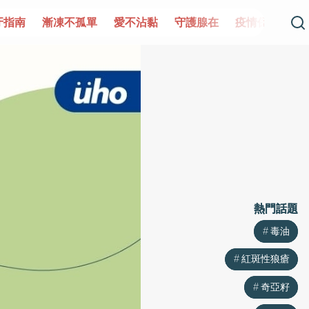
單
愛不沾黏
守護腺在
疫情保衛戰
再生醫學
愛的未
熱門話題
熱門話題
毒油
毒油
紅斑性狼瘡
紅斑性狼瘡
奇亞籽
奇亞籽