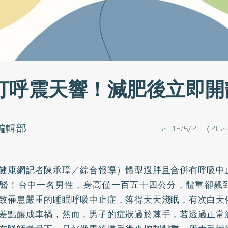
打呼震天響！減肥後立即開
o編輯部
2015/5/20（202
健康網記者陳承璋／綜合報導）體型過胖且合併有呼吸中
醫！台中一名男性，身高僅一百五十四公分，體重卻飆
致罹患嚴重的睡眠呼吸中止症，落得天天淺眠，有次白天
差點釀成車禍，然而，男子的症狀過於棘手，若透過正常