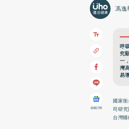
馮逸
呼
究
一
灣
易
國家衛
司研究
追蹤訂閱
台灣睡