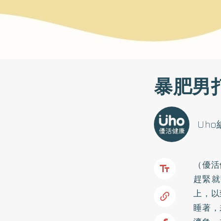
暴肥男
Uh
（優活
趕緊就
上，以
睡著，