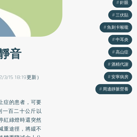
針眼
針眼
三伏貼
三伏貼
魚刺卡喉嚨
魚刺卡喉嚨
中耳炎
中耳炎
靜音
高山症
高山症
酒精代謝
酒精代謝
2/3/15 18:19更新）
安寧病房
安寧病房
周邊靜脈營養
周邊靜脈營養
止症的患者，可要
到一百二十公斤以
停紅綠燈時還突然
減重途徑，將緩不