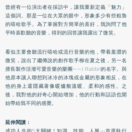
曾經有一位演出者在採訪中，讓我重新定義「魅力」
這個詞。那是一位在大眾的眼中，形象多少有些粗魯
的嘻哈歌手。為了掌握對方簡單的喜好，我詢問了他
平時喜歡聽的音樂，得到的回答讓我露出了微笑。
看似主要會聽流行嘻哈或流行音樂的他，帶着羞澀的
微笑，說出了繼傳說的創作歌手柳在夏之後，另一名
擅長製作活潑可愛音樂的樂團——J Rabbit的名字。與
他原本讓人聯想到冰冷的冰塊或金屬的形象相反，在
他的身上還隱藏著像暖爐般溫暖、柔和的感性。之
後，我對他的好奇心開始增加，他的行動和話語也開
始帶給我不同的感覺。
延伸閱讀：
成功人生的5大關鍵！知識、技能、人脈⋯首席執行