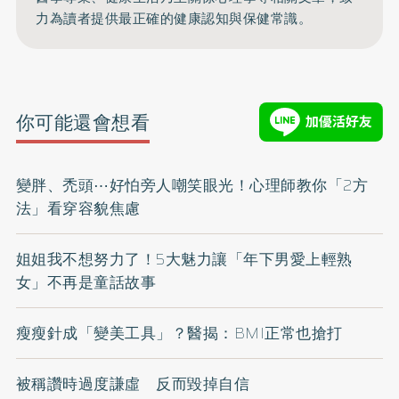
力為讀者提供最正確的健康認知與保健常識。
你可能還會想看
變胖、禿頭⋯好怕旁人嘲笑眼光！心理師教你「2方
法」看穿容貌焦慮
姐姐我不想努力了！5大魅力讓「年下男愛上輕熟
女」不再是童話故事
瘦瘦針成「變美工具」？醫揭：BMI正常也搶打
被稱讚時過度謙虛 反而毀掉自信