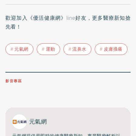
歡迎加入
《優活健康網》line好友
，更多醫療新知搶
先看！
元氣網
運動
流鼻水
皮膚搔癢
影音專區
0809-091-257
立即撥打服務專線
開啟聲音
元氣網