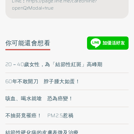
LINE：https://page.line.me/careonline?
openQrModal=true
你可能還會想看
20－40歲女性，為「結節性紅斑」高峰期
60年不敢開刀 脖子腫大如蛋！
咳血、喝水就嗆 恐為癌變！
不抽菸竟罹癌！ PM2.5惹禍
結節性硬化病的皮膚表徵及治療