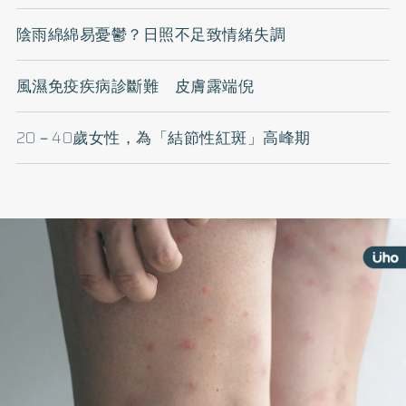
陰雨綿綿易憂鬱？日照不足致情緒失調
風濕免疫疾病診斷難 皮膚露端倪
20－40歲女性，為「結節性紅斑」高峰期