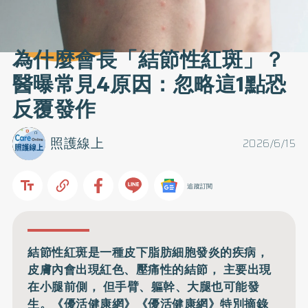
為什麼會長「結節性紅斑」？
醫曝常見4原因：忽略這1點恐
反覆發作
照護線上
2026/6/15
追蹤訂閱
結節性紅斑是一種皮下脂肪細胞發炎的疾病，
皮膚內會出現紅色、壓痛性的結節， 主要出現
在小腿前側， 但手臂、軀幹、大腿也可能發
生。《優活健康網》《優活健康網》特別摘錄