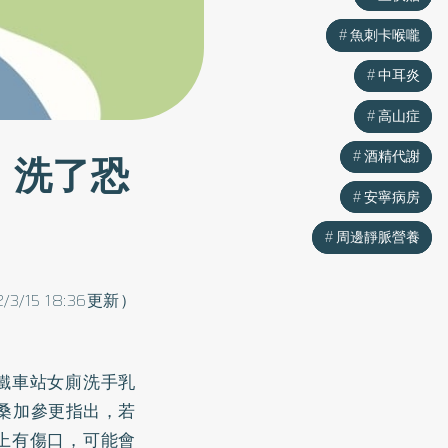
魚刺卡喉嚨
魚刺卡喉嚨
中耳炎
中耳炎
高山症
高山症
：洗了恐
酒精代謝
酒精代謝
安寧病房
安寧病房
周邊靜脈營養
周邊靜脈營養
2/3/15 18:36更新）
鐵車站女廁洗手乳
洛桑加參更指出，若
上有傷口，可能會