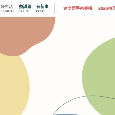
好生活
熱議題
有新事
攝護腺肥大
守護骨骼健康
達文西手術專欄
2025植牙
GoodLife
Topics
Event