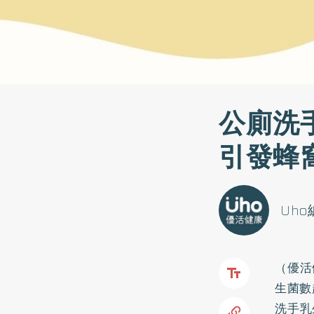
公廁洗
引發蜂
Uh
（優活
生菌數
洗手乳