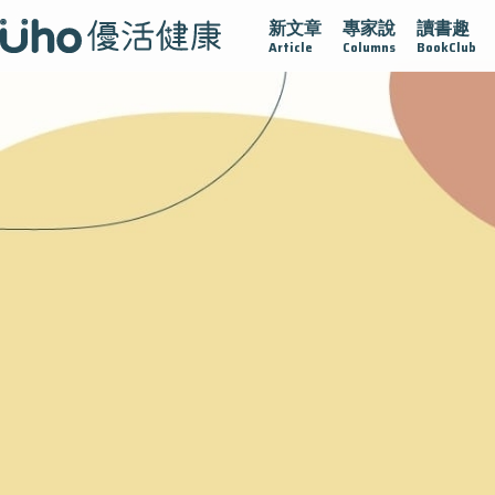
新文章
專家說
讀書趣
黏
守護腺在
疫情保衛戰
再生醫學
愛的未來視
認識
Article
Columns
BookClub