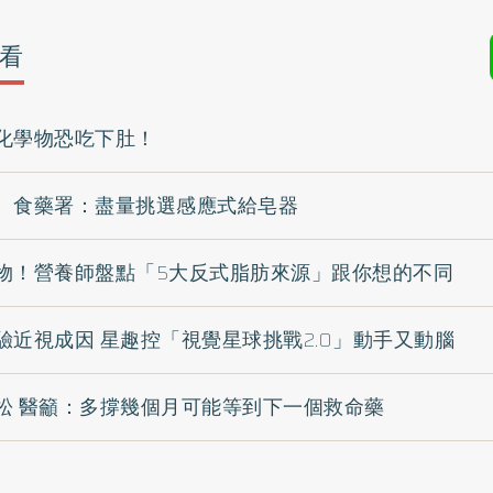
看
化學物恐吃下肚！
 食藥署：盡量挑選感應式給皂器
物！營養師盤點「5大反式脂肪來源」跟你想的不同
驗近視成因 星趣控「視覺星球挑戰2.0」動手又動腦
松 醫籲：多撐幾個月可能等到下一個救命藥