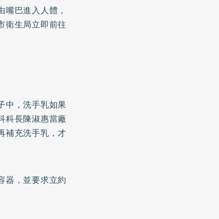
由嘴巴進入人體，
市衛生局立即前往
子中，洗手乳如果
科科長陳淑惠當廠
再補充洗手乳，才
容器，並要求立約