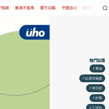
指南
漸凍不孤單
愛不沾黏
守護腺在
疫情保衛戰
再
熱門話題
熱門話題
毒油
毒油
紅斑性狼瘡
紅斑性狼瘡
奇亞籽
奇亞籽
針眼
針眼
三伏貼
三伏貼