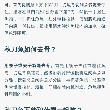
可。
首先從胸鰭上方下第1刀，從魚背切到魚骨處並停
住。接著在肛門前約1公分處下第2刀，然後一手握住
魚頭，一手抓住魚尾，往外輕輕拉動，便能將魚頭連
同內臟一併拉出，最後用清水沖洗魚腹內的血水，確
保乾淨即可。
秋刀魚如何去骨？
用筷子或夾子就能去骨。
首先用筷子夾住或壓住魚
肉，從魚背戳進去，然後沿著背部慢慢將魚肉與魚刺
分離，接著將魚肉與魚頭分開，再抓著魚頭，將整條
魚骨慢慢拉起。最後，仔細剔除內臟附近、魚尾和魚
骨周圍的小刺。