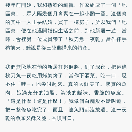
幾年前開始，我和熟稔的編輯、作家組成了一個「地
區會」，眾人隔幾個月會聚在一起小酌一番。這個會
的其中一人正要結婚，買了一棟房子，所以我們「地
區會」便在他邁開婚姻生活之前，到他新居一遊。當
時，會裡另一位成員帶了「秋刀魚一夜乾」當作伴手
禮前來，聽說是從三陸郵購來的特產。
我們無恥地在他的新居打起麻將，到了深夜，把這條
秋刀魚一夜乾用烤架烤了，當作下酒菜。吃一口，忍
不住「哇─」地尖叫起來。真的太鮮美了。緊實的魚
肉、飽滿充分的油脂、淡淡的鹹味、香脆的魚皮。
「這是什麼！這是什麼！」我像個白痴般不斷叫道，
把一整條魚吃完了。而且，連魚頭都沒放過。這一夜
乾的魚頭又酥又脆，香噴可口。