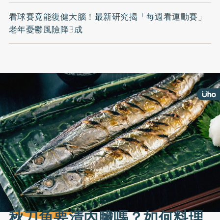
看球賽竟能復健大腦！最新研究揭「每週看運動賽」
老年憂鬱風險降3成
秋刀魚要清內臟嗎？如何料理