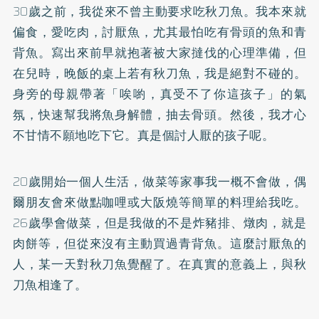
30歲之前，我從來不曾主動要求吃秋刀魚。我本來就
偏食，愛吃肉，討厭魚，尤其最怕吃有骨頭的魚和青
背魚。寫出來前早就抱著被大家撻伐的心理準備，但
在兒時，晚飯的桌上若有秋刀魚，我是絕對不碰的。
身旁的母親帶著「唉喲，真受不了你這孩子」的氣
氛，快速幫我將魚身解體，抽去骨頭。然後，我才心
不甘情不願地吃下它。真是個討人厭的孩子呢。
20歲開始一個人生活，做菜等家事我一概不會做，偶
爾朋友會來做點咖哩或大阪燒等簡單的料理給我吃。
26歲學會做菜，但是我做的不是炸豬排、燉肉，就是
肉餅等，但從來沒有主動買過青背魚。這麼討厭魚的
人，某一天對秋刀魚覺醒了。在真實的意義上，與秋
刀魚相逢了。