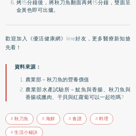
烤15分鐘後，將秋刀魚翻面再烤15分鐘，雙面呈
金黃色即可出爐。
歡迎加入
《優活健康網》line好友
，更多醫療新知搶
先看！
農業部－
秋刀魚的營養價值
農業部水產試驗所－
魷魚與香腸、秋刀魚與
香腸或臘肉、干貝與紅蘿蔔可以一起吃嗎?
秋刀魚
海鮮
食譜
料理
生活小秘訣