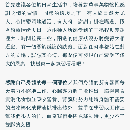
首先建議各位於日常生活中，培養對萬事萬物懷抱感
謝之情的習慣。同樣的環境之下，有人終日怨天尤
人、心情鬱悶地過活，有人將「謝謝」掛在嘴邊、懷
著感激情緒度日；這兩種人所感受到的幸福程度差距
極大，時間拉長一些，兩邊的健康狀況亦將變得大相
逕庭。有一個關於感謝的訣竅。面對任何事都站在對
方的立場，試想其心情。那麼便可發現自己蒙受了多
大的恩惠。找機會一起練習看看吧！
感謝自己身體的每一個部位／
我們身體的所有器官每
天努力不懈地工作。心臟盡力將血液推出、腸與胃負
責消化食物並吸收營養、腎臟則努力地將身體不需要
的廢物轉化成尿液以排出體外、雙手在學習或工作上
幫我們很大的忙。而當我們要四處移動時，更少不了
雙腳的支援。