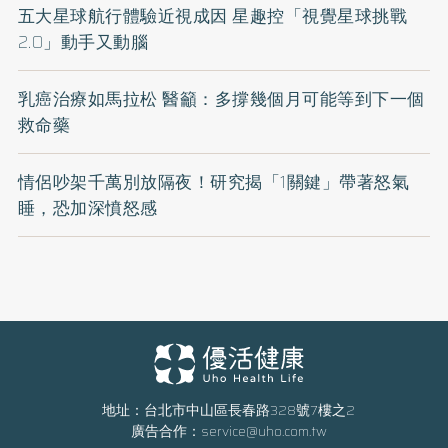
五大星球航行體驗近視成因 星趣控「視覺星球挑戰
2.0」動手又動腦
乳癌治療如馬拉松 醫籲：多撐幾個月可能等到下一個
救命藥
情侶吵架千萬別放隔夜！研究揭「1關鍵」帶著怒氣
睡，恐加深憤怒感
地址：台北市中山區長春路328號7樓之2
廣告合作：
service@uho.com.tw