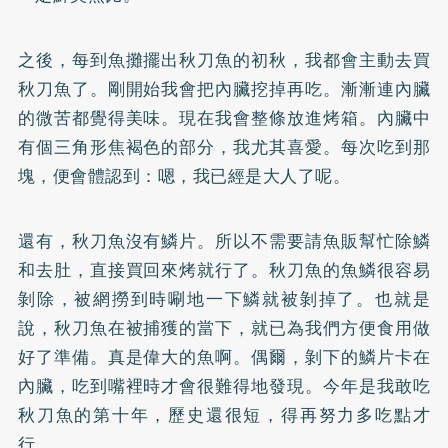
之後，每到魚攤擺出秋刀魚的初秋，我都會主動去買
秋刀魚了。剛開始我會把內臟挖掉再吃。漸漸連內臟
的微苦都覺得美味。現在我會整條放進烤箱。內臟中
有個三角形焦褐色的部分，我尤其喜愛。每次吃到那
塊，便會體認到：嗯，我已經是大人了呢。
還有，秋刀魚沒有鱗片。所以不需要請魚販幫忙除鱗
和去肚，直接買回來烤就行了。秋刀魚的魚鱗很容易
剝除，被網撈到時唰地一下鱗就被剝掉了。也就是
說，秋刀魚在被捕獲的當下，就已為我們方便食用做
好了準備。真是偉大的魚啊。偶爾，剝下的鱗片卡在
內臟，吃到嘴裡時才會很難得地發現。今年是我敢吃
秋刀魚的第十年，歷史還很短，得再努力多吃點才
行。