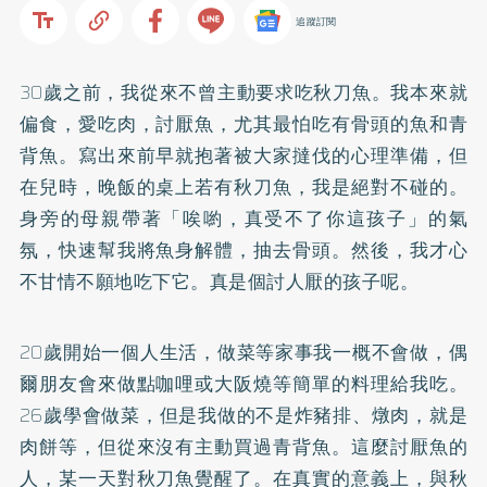
追蹤訂閱
30歲之前，我從來不曾主動要求吃秋刀魚。我本來就
偏食，愛吃肉，討厭魚，尤其最怕吃有骨頭的魚和青
背魚。寫出來前早就抱著被大家撻伐的心理準備，但
在兒時，晚飯的桌上若有秋刀魚，我是絕對不碰的。
身旁的母親帶著「唉喲，真受不了你這孩子」的氣
氛，快速幫我將魚身解體，抽去骨頭。然後，我才心
不甘情不願地吃下它。真是個討人厭的孩子呢。
20歲開始一個人生活，做菜等家事我一概不會做，偶
爾朋友會來做點咖哩或大阪燒等簡單的料理給我吃。
26歲學會做菜，但是我做的不是炸豬排、燉肉，就是
肉餅等，但從來沒有主動買過青背魚。這麼討厭魚的
人，某一天對秋刀魚覺醒了。在真實的意義上，與秋