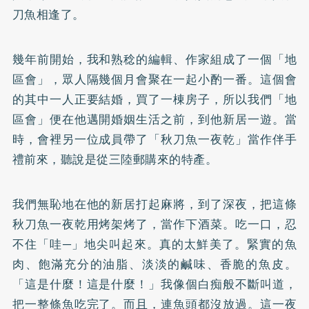
刀魚相逢了。
幾年前開始，我和熟稔的編輯、作家組成了一個「地
區會」，眾人隔幾個月會聚在一起小酌一番。這個會
的其中一人正要結婚，買了一棟房子，所以我們「地
區會」便在他邁開婚姻生活之前，到他新居一遊。當
時，會裡另一位成員帶了「秋刀魚一夜乾」當作伴手
禮前來，聽說是從三陸郵購來的特產。
我們無恥地在他的新居打起麻將，到了深夜，把這條
秋刀魚一夜乾用烤架烤了，當作下酒菜。吃一口，忍
不住「哇─」地尖叫起來。真的太鮮美了。緊實的魚
肉、飽滿充分的油脂、淡淡的鹹味、香脆的魚皮。
「這是什麼！這是什麼！」我像個白痴般不斷叫道，
把一整條魚吃完了。而且，連魚頭都沒放過。這一夜