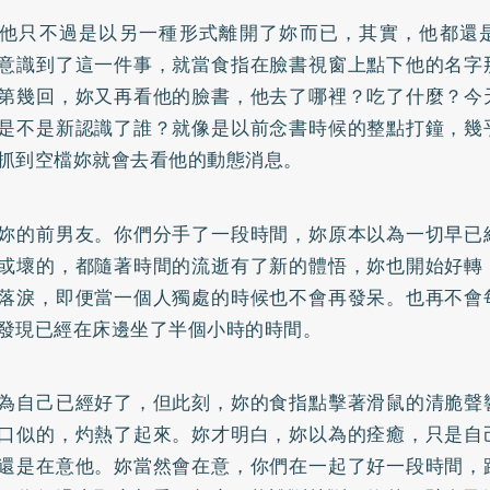
他只不過是以另一種形式離開了妳而已，其實，他都還
意識到了這一件事，就當食指在臉書視窗上點下他的名字
第幾回，妳又再看他的臉書，他去了哪裡？吃了什麼？今
是不是新認識了誰？就像是以前念書時候的整點打鐘，幾
抓到空檔妳就會去看他的動態消息。
妳的前男友。你們分手了一段時間，妳原本以為一切早已
或壞的，都隨著時間的流逝有了新的體悟，妳也開始好轉
落淚，即便當一個人獨處的時候也不會再發呆。也再不會
發現已經在床邊坐了半個小時的時間。
為自己已經好了，但此刻，妳的食指點擊著滑鼠的清脆聲
口似的，灼熱了起來。妳才明白，妳以為的痊癒，只是自
還是在意他。妳當然會在意，你們在一起了好一段時間，