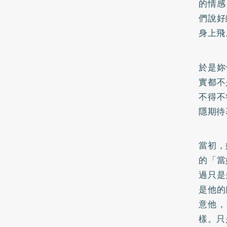
的情感
們說好
身上飛
於是妳
實都不
不得不
隱期待
當初，
的「當
過只是
是他的
意他，
樣。只