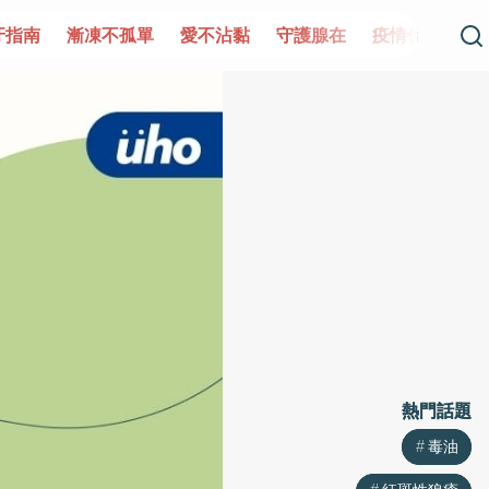
單
愛不沾黏
守護腺在
疫情保衛戰
再生醫學
愛的未
熱門話題
熱門話題
毒油
毒油