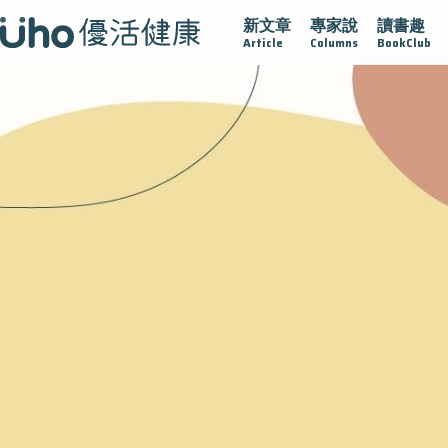
新文章
專家說
讀書趣
疫情保衛戰
再生醫學
愛的未來視
認識攝護腺肥大
Article
Columns
BookClub