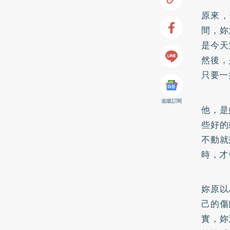
原來，
間，妳
是今天
然後，
只要一
追蹤訂閱
他，是
些好的
不動就
時，才
妳原以
己的傷
實，妳