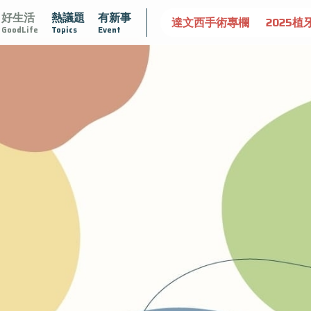
好生活
熱議題
有新事
守護骨骼健康
達文西手術專欄
2025植牙指南
漸凍不孤
GoodLife
Topics
Event