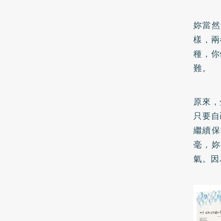
妳當然
樣，兩
種，你
難。
原來，
只要自
繼續保
毫，妳
氣。因