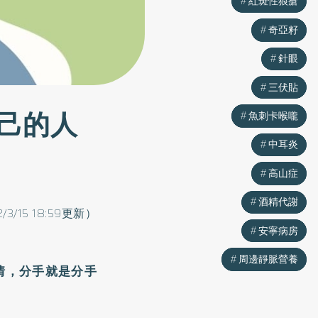
紅斑性狼瘡
紅斑性狼瘡
奇亞籽
奇亞籽
針眼
針眼
三伏貼
三伏貼
己的人
魚刺卡喉嚨
魚刺卡喉嚨
中耳炎
中耳炎
高山症
高山症
酒精代謝
酒精代謝
2/3/15 18:59更新）
安寧病房
安寧病房
周邊靜脈營養
周邊靜脈營養
情，分手就是分手