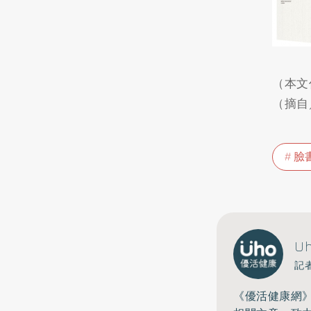
（本文
（摘自
臉
U
記
《優活健康網