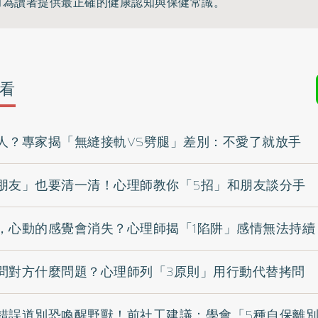
力為讀者提供最正確的健康認知與保健常識。
看
人？專家揭「無縫接軌VS劈腿」差別：不愛了就放手
朋友」也要清一清！心理師教你「5招」和朋友談分手
，心動的感覺會消失？心理師揭「1陷阱」感情無法持續
問對方什麼問題？心理師列「3原則」用行動代替拷問
錯誤道別恐喚醒野獸！前社工建議：學會「5種自保離