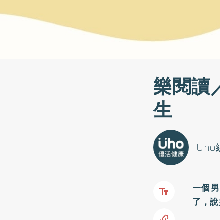
樂閱讀
生
Uh
一個男
了，說