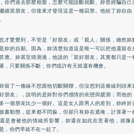
，你們過去那麼相愛，怎麼可能說斷就斷。妳曾經騙自己
繼續當朋友，但後來才發現這是一種囚禁。他給了妳自由
。
也才驚覺到，不管是「好朋友」或「親人」關係，雖然妳
是妳的自願。因為，妳清楚知道這是唯一可以把他還留在
答應。妳甚至猜測過，他說的「當好朋友」其實都只是一
著，只要關係不斷，你們或許有天就還有機會。
妳留了一條線不想跟他切斷關聯，但沒想到這條線到頭來
好朋友」，說明的是妳對你們感情的依戀與臆測；而他的
多一個朋友比少一個好。這是女人跟男人的差別，妳終於
臉書動態，從來都不閃躲，但卻只有妳在遮掩，計算著一
還是會被他的情緒所影響，妳還在如此在意著他，就像
是，你們早就不在一起了。