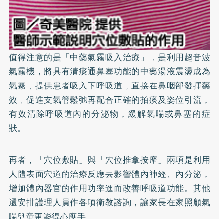
值得注意的是「中藥氣霧吸入治療」，是利用超音波
氣霧機，將具有清痰通鼻塞功能的中藥湯液震盪成為
氣霧，提供患者吸入下呼吸道，直接在鼻咽部發揮藥
效，促進支氣管鬆弛再配合正確的拍痰及姿位引流，
有效清除呼吸道內的分泌物，緩解氣喘或鼻塞的症
狀。
再者，「穴位敷貼」與「穴位推拿按摩」兩項是利用
人體表面穴道的治療反應去影響體內神經、內分泌，
增加體內器官的作用功率進而改善呼吸道功能。其他
還安排護理人員作各項衛教諮詢，讓家長在家照顧氣
喘兒童更能得心應手。