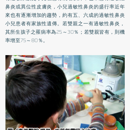
鼻炎或
異位性皮膚炎
，小兒過敏性鼻炎的盛行率近年
來也有逐漸增加的趨勢，約有五、六成的過敏性鼻炎
小兒患者有家族性遺傳。若雙親之一有過敏性鼻炎，
其所生孩子之罹病率為25～30％；若雙親皆有，則機
率增至75～80％。