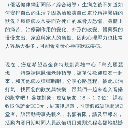
（優活健康網新聞部／綜合報導）生病之後不知道如
何安排自己的生活？因為治療讓自己處於精神緊繃的
狀況？癌症病友常要面對死亡的威脅與恐懼、身體上
的痛苦、治療副作用的變化、外形的改變、醫藥費的
慢慢支出、家庭與家人的負擔。因此心理壓力也比常
人容易大很多，可能會引發心神症狀或疾病。
現在，癌症希望基金會特規劃高雄中心「烏克麗麗
班」。特邀請陳鳳儀老師指導，該單位歡迎癌友一起
來，和其他病友彈彈唱唱，分享心路歷程、彼此加油
打氣，找回您的歡笑與快樂，跟我們一起來進入音樂
的殿堂吧！ 參加對象：癌症病友（８～１２位） 課程
收取保證金500元，結束後退還，唯請假或缺課超過2
堂者。該活動需事先報名，名額有限，請及早報名，
活動內容日期時間人員設備項目規則流程名額地點辦