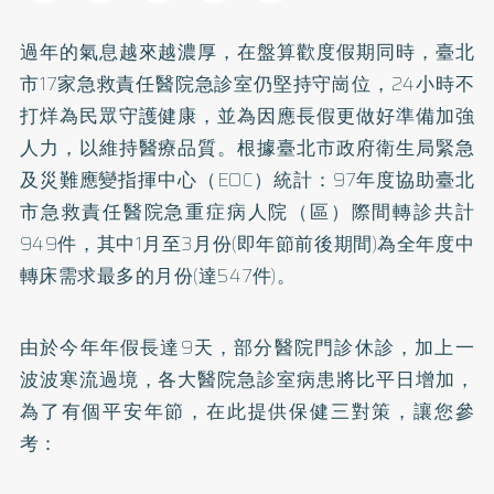
過年的氣息越來越濃厚，在盤算歡度假期同時，臺北
市17家急救責任醫院急診室仍堅持守崗位，24小時不
打烊為民眾守護健康，並為因應長假更做好準備加強
人力，以維持醫療品質。根據臺北市政府衛生局緊急
及災難應變指揮中心（EOC）統計：97年度協助臺北
市急救責任醫院急重症病人院（區）際間轉診共計
949件，其中1月至3月份(即年節前後期間)為全年度中
轉床需求最多的月份(達547件)。
由於今年年假長達9天，部分醫院門診休診，加上一
波波寒流過境，各大醫院急診室病患將比平日增加，
為了有個平安年節，在此提供保健三對策，讓您參
考：