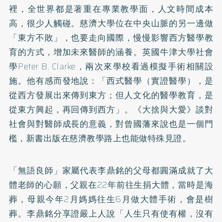
裡，全世界都是著重在專業教學面，人文時間成本
高，很少人觸碰。慈濟大學位在中央山脈的另一邊做
「東方不敗」，也要走向國際，慢慢影響西方醫學教
育的方式，增加未來醫師的涵養。英國牛津大學社會
學Peter B. Clarke，兩次來學校看過模擬手術相關設
施。他有感而發地說：「西式醫學（實證醫學），是
從西方發展出來傳到東方；但人文化的醫學教育，是
從東方興起，再回傳到西方」。《大捨與大愛》談對
社會與對醫師成長的意義，對曾國藩來說也是一個門
檻，新書出版在慈濟教學路上也能做特殊見證。
「無語良師」家屬代表李鼎銘的父母都圓滿成就了大
體老師的心願，父親在22年前往生捐大體，當時是海
葬，母親今年2月媽媽往生6月做大體手術，會是樹
葬。李鼎銘分享證嚴上人說「人生只有使有權，沒有