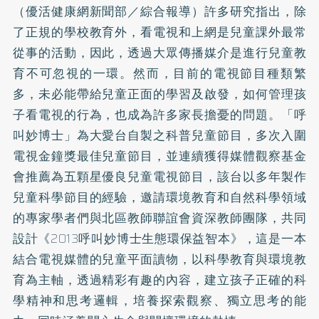
（優活健康網新聞部／綜合報導）許多研究指出，除
了正規的學校教育外，看電視和上網是兒童課外最常
從事的活動，因此，透過大眾傳播媒介是進行兒童教
育不可忽視的一環。然而，目前的電視節目種類繁
多，未必能帶給兒童正面的學習及啟發，如何管理孩
子看電視的行為，也成為許多家長擔憂的問題。「呼
叫妙博士」為大愛台自製之科普兒童節目，多次入圍
電視金鐘獎最佳兒童節目，並連續獲得媒體觀察基金
會推薦為五顆星優良兒童電視節目，該台以多年製作
兒童科學節目的經驗，邀請環境教育和自然科學領域
的專家學者們與北區教師聯誼會資深教師團隊，共同
設計《2013呼叫妙博士生態環保益智本》，這是一本
結合電視媒體的兒童平面讀物，以科學教育與環境教
育為主軸，透過精彩有趣的內容，建立孩子正確的科
學精神和思考邏輯，培養探索觀察、獨立思考的能