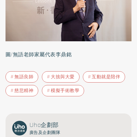
圖/無語老師家屬代表李鼎銘
無語良師
大捨與大愛
互動就是陪伴
慈悲精神
模擬手術教學
Uho企劃部
廣告及企劃團隊