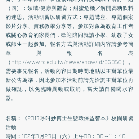
（四）：領域∕健康與體育；甜蜜危機／解開高糖飲料
的迷思。活動研習以研習方式：專題講座、專題個案
影片分享、實務教學分享等。參加對象為教育工作者
或關心教育的家長們，歡迎陪同就讀小學、幼教子女
或師生一起參加。報名方式與活動詳細內容請參考
簡
章與報名表
（http://www.tc.edu.tw/news/show/id/36056）。
需要事先報名，活動內容日期時間地點以主辦單位最
新公告為準，因此參加本活動前請先洽詢主辦單位再
做確認，以免臨時異動或取消，當天請自備喝水容
器。
名稱：《2013呼叫妙博士生態環保益智本》校園研習
活動
時間：102年3月23日（六）上午08：00～11：40