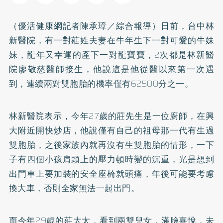
（優活健康網記者陳承璋／綜合報導）日前，台中林
新醫院，有一對莊姓夫妻在牛年生下一對可愛的牛妹
妹，龍年又幸運的產下一對龍寶寶，2次都是林新醫
院廖敬慈醫師接生，他說這是他從醫以來第一次遇
到，連續兩對雙胞胎的機率僅有62500分之一。
林新醫院表示，今年27歲的莊先生是一位廚師，在興
大附近開快炒店，他說僅有自己的祖母那一代有生過
雙胞胎，之後家族內就再沒有生雙胞胎的情形，一下
子有四個小孩肩頭上的壓力頓時變的沉重，光是想到
出門車上要加裝的安全座椅就頭痛，年後可能要考慮
換大車，否則全家無法一起出門。
而今年29歲的莊太太，看到兩雙兒女，滿臉喜悅，未