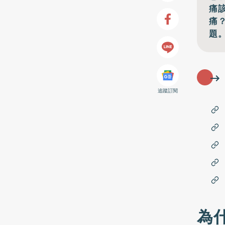
痛
痛
題
追蹤訂閱
為