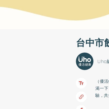
台中市
Uh
（優活
渴一下
驗，共