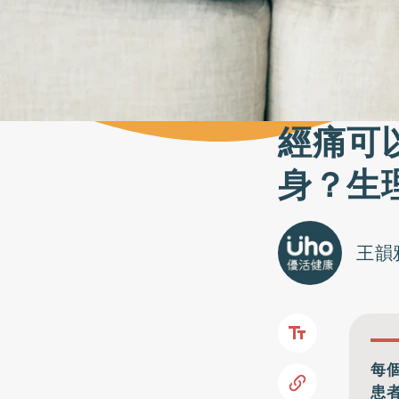
經痛可
身？生
王韻
每
患