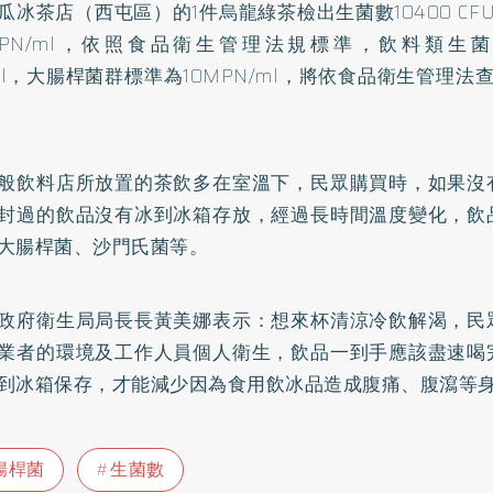
瓜冰茶店（西屯區）的1件烏龍綠茶檢出生菌數10400 CFU
 MPN/ml，依照食品衛生管理法規標準，飲料類生菌
/ml，大腸桿菌群標準為10MPN/ml，將依食品衛生管理法
般飲料店所放置的茶飲多在室溫下，民眾購買時，如果沒
封過的飲品沒有冰到冰箱存放，經過長時間溫度變化，飲
大腸桿菌、沙門氏菌等。
政府衛生局局長長黃美娜表示：想來杯清涼冷飲解渴，民
業者的環境及工作人員個人衛生，飲品一到手應該盡速喝
到冰箱保存，才能減少因為食用飲冰品造成腹痛、腹瀉等
腸桿菌
生菌數