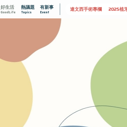
好生活
熱議題
有新事
肥大
守護骨骼健康
達文西手術專欄
2025植牙指南
漸
GoodLife
Topics
Event