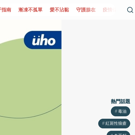
凍不孤單
愛不沾黏
守護腺在
疫情保衛戰
再生醫學
熱門話題
熱門話題
毒油
毒油
紅斑性狼瘡
紅斑性狼瘡