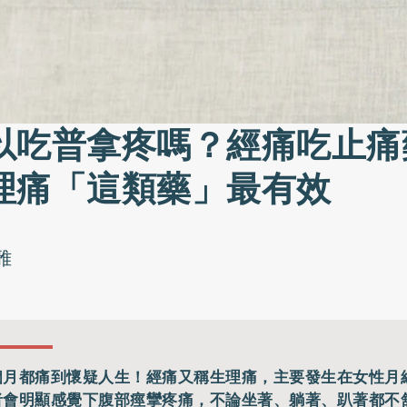
以吃普拿疼嗎？經痛吃止痛
理痛「這類藥」最有效
雅
個月都痛到懷疑人生！經痛又稱生理痛，主要發生在女性月
者會明顯感覺下腹部痙攣疼痛，不論坐著、躺著、趴著都不