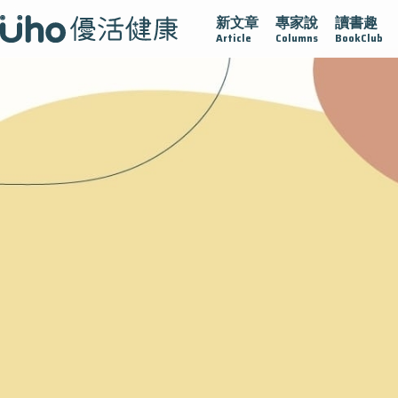
新文章
專家說
讀書趣
護腺在
疫情保衛戰
再生醫學
愛的未來視
認識攝護腺
Article
Columns
BookClub