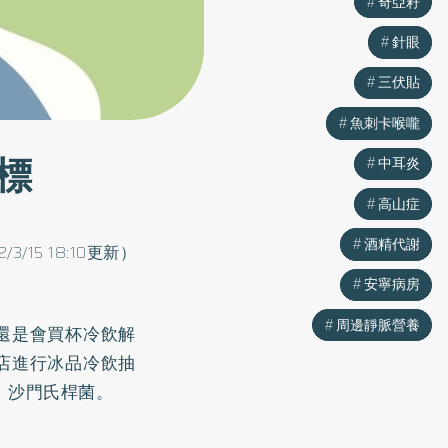
奇亞籽
奇亞籽
針眼
針眼
三伏貼
三伏貼
魚刺卡喉嚨
魚刺卡喉嚨
標
中耳炎
中耳炎
高山症
高山症
酒精代謝
酒精代謝
2/3/15 18:10更新）
安寧病房
安寧病房
周邊靜脈營養
周邊靜脈營養
還是會買杯冷飲解
店進行冰品冷飲抽
、沙門氏桿菌。