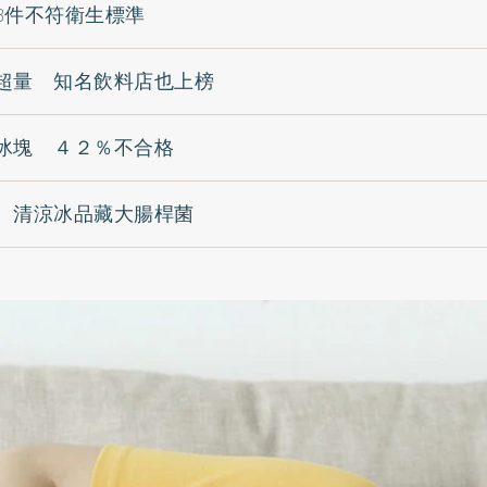
3件不符衛生標準
超量 知名飲料店也上榜
冰塊 ４２％不合格
 清涼冰品藏大腸桿菌