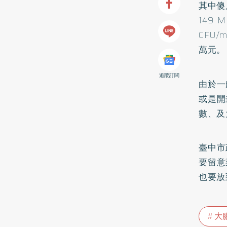
其中傻
149
CFU
萬元。
追蹤訂閱
由於一
或是開
數、及
臺中市
要留意
也要放
大