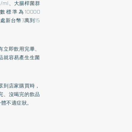
/ml、大腸桿菌群
數標準為10000
查處新台幣3萬到15
有立即飲用完畢、
品就容易產生生菌
眾到店家購買時，
完、沒喝完的飲品
身體不適症狀。