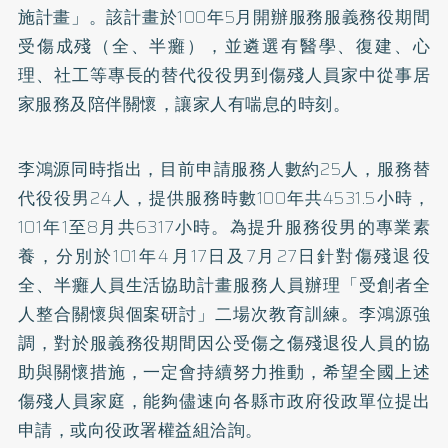
施計畫」。該計畫於100年5月開辦服務服義務役期間
受傷成殘（全、半癱），並遴選有醫學、復建、心
理、社工等專長的替代役役男到傷殘人員家中從事居
家服務及陪伴關懷，讓家人有喘息的時刻。
李鴻源同時指出，目前申請服務人數約25人，服務替
代役役男24人，提供服務時數100年共4531.5小時，
101年1至8月共6317小時。為提升服務役男的專業素
養，分別於101年4月17日及7月27日針對傷殘退役
全、半癱人員生活協助計畫服務人員辦理「受創者全
人整合關懷與個案研討」二場次教育訓練。李鴻源強
調，對於服義務役期間因公受傷之傷殘退役人員的協
助與關懷措施，一定會持續努力推動，希望全國上述
傷殘人員家庭，能夠儘速向各縣市政府役政單位提出
申請，或向役政署權益組洽詢。