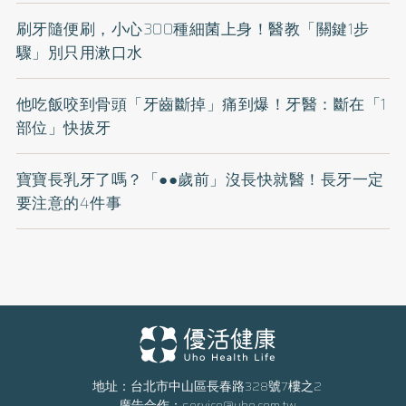
刷牙隨便刷，小心300種細菌上身！醫教「關鍵1步
驟」別只用漱口水
他吃飯咬到骨頭「牙齒斷掉」痛到爆！牙醫：斷在「1
部位」快拔牙
寶寶長乳牙了嗎？「●●歲前」沒長快就醫！長牙一定
要注意的4件事
地址：台北市中山區長春路328號7樓之2
廣告合作：
service@uho.com.tw