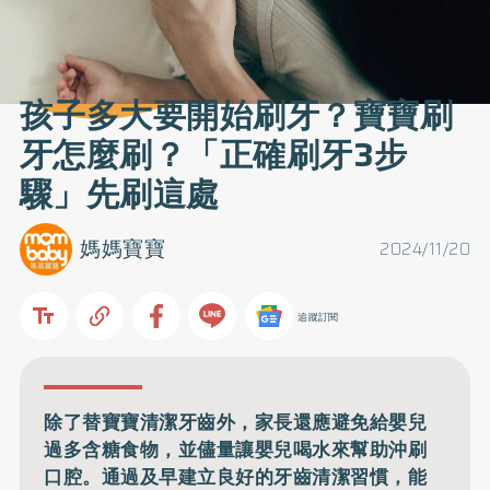
孩子多大要開始刷牙？寶寶刷
牙怎麼刷？「正確刷牙3步
驟」先刷這處
媽媽寶寶
2024/11/20
追蹤訂閱
除了替寶寶清潔牙齒外，家長還應避免給嬰兒
過多含糖食物，並儘量讓嬰兒喝水來幫助沖刷
口腔。通過及早建立良好的牙齒清潔習慣，能