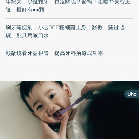
年紀大「少幾顆牙」也沒關係？醫揭「咀嚼降失智風
險」最好有●●顆
刷牙隨便刷，小心300種細菌上身！醫教「關鍵1步
驟」別只用漱口水
顯微鏡看牙齒根管 提高牙科治療成功率