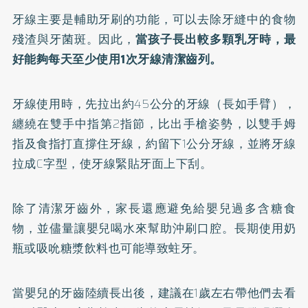
牙線主要是輔助牙刷的功能，可以去除牙縫中的食物
殘渣與牙菌斑。因此，
當孩子長出較多顆乳牙時，最
好能夠每天至少使用1次牙線清潔齒列。
牙線使用時，先拉出約45公分的牙線（長如手臂），
纏繞在雙手中指第2指節，比出手槍姿勢，以雙手姆
指及食指打直撐住牙線，約留下1公分牙線，並將牙線
拉成C字型，使牙線緊貼牙面上下刮。
除了清潔牙齒外，家長還應避免給嬰兒過多含糖食
物，並儘量讓嬰兒喝水來幫助沖刷口腔。長期使用奶
瓶或吸吮糖漿飲料也可能導致蛀牙。
當嬰兒的牙齒陸續長出後，建議在1歲左右帶他們去看