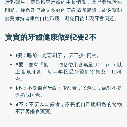
牙科醫生，定期檢查牙齒的生長情況，及早發現潛在
問題。通過及早建立良好的牙齒清潔習慣，能夠幫助
嬰兒維持健康的口腔環境，避免日後出現牙齒問題。
寶寶的牙齒健康做到2要2不
1要：
睡前一定要刷牙，1天至少2兩次。
2要：
要有「氟」，包括使用含氟量1,000ppm以
上含氟牙膏、每半年接受牙醫師塗氟及口腔檢
查。
1不：
不要傷害牙齒；少甜食，多漱口，絕對不要
含奶瓶睡覺。
2不：
不要以口餵食，家長們自己咀嚼過的食物
不要再餵食寶寶。