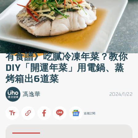
有食譜》吃膩冷凍年菜？教你
DIY「開運年菜」用電鍋、蒸
烤箱出6道菜
馮逸華
2024/1/22
追蹤訂閱