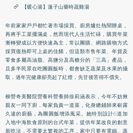
【暖心湯】蓮子山藥時蔬雞湯
年前家家戶戶都忙著市場採買、廚房爐灶熱鬧辦桌，
再將手工菜擺滿桌，然而現代人生活忙碌，購買年菜
漸轉變成以方便快速為主，常以團購、網路購物方式
採買復熱即可上桌的佳餚，但這類市售年菜、年貨及
零食多屬高油脂、高鹽分及高糖分的「三高」產品，
且多半民眾在吃團圓飯時，都會缺乏蔬菜及水果的攝
取，過年完健康卻亮起了紅燈，先甘後苦得不償失。
柳營奇美醫院營養科營養師徐莉涵表示，今年不妨揪
親友一同下廚，每家負責一道菜，化身總鋪師來嶄露
久違的廚藝，為團圓飯增添風采。她特別設計6道加
入地中海飲食原則的台式年菜，提供年菜改良的創意
新吃法，不需要太繁複的工序，家中只要有電鍋、蒸