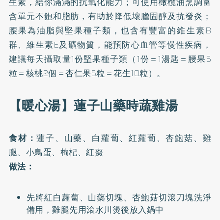
生素，給你滿滿的抗氧化能力；可使用橄欖油烹調富
含單元不飽和脂肪，有助於降低壞膽固醇及抗發炎；
腰果為油脂與堅果種子類，也含有豐富的維生素B
群、維生素E及礦物質，能預防心血管等慢性疾病，
建議每天攝取量1份堅果種子類（1份＝1湯匙＝腰果5
粒＝核桃2個＝杏仁果5粒＝花生10粒）。
【暖心湯】蓮子山藥時蔬雞湯
食材：
蓮子、山藥、白蘿蔔、紅蘿蔔、杏鮑菇、雞
腿、小鳥蛋、枸杞、紅棗
做法：
先將紅白蘿蔔、山藥切塊、杏鮑菇切滾刀塊洗淨
備用，雞腿先用滾水川燙後放入鍋中