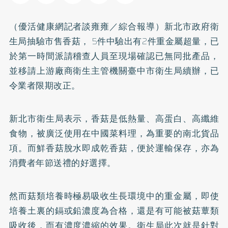
（優活健康網記者談雍雍／綜合報導）新北市政府衛
生局抽驗市售香菇， 5件中驗出有2件重金屬超量，已
於第一時間派請稽查人員至現場確認已無同批產品，
並移請上游廠商衛生主管機關臺中市衛生局續辦，已
令業者限期改正。
新北市衛生局表示，香菇是低熱量、高蛋白、高纖維
食物，被廣泛使用在中國菜料理，為重要的南北貨品
項。而鮮香菇脫水即成乾香菇，便於運輸保存，亦為
消費者年節送禮的好選擇。
然而菇類培養時極易吸收生長環境中的重金屬，即使
培養土裏的鎘或鉛濃度為合格，還是有可能被菇蕈類
吸收後，而有濃度濃縮的效果。衛生局此次就是針對