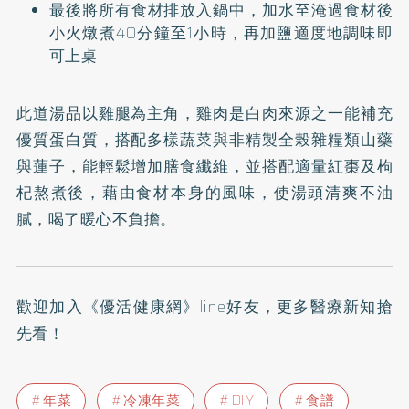
最後將所有食材排放入鍋中，加水至淹過食材後
小火燉煮40分鐘至1小時，再加鹽適度地調味即
可上桌
此道湯品以雞腿為主角，雞肉是白肉來源之一能補充
優質蛋白質，搭配多樣蔬菜與非精製全榖雜糧類山藥
與蓮子，能輕鬆增加膳食纖維，並搭配適量紅棗及枸
杞熬煮後，藉由食材本身的風味，使湯頭清爽不油
膩，喝了暖心不負擔。
歡迎加入
《優活健康網》line好友
，更多醫療新知搶
先看！
年菜
冷凍年菜
DIY
食譜