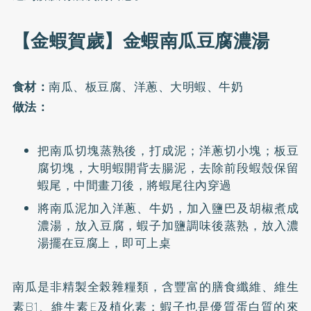
【金蝦賀歲】金蝦南瓜豆腐濃湯
食材：
南瓜、板豆腐、洋蔥、大明蝦、牛奶
做法：
把南瓜切塊蒸熟後，打成泥；洋蔥切小塊；板豆
腐切塊，大明蝦開背去腸泥，去除前段蝦殼保留
蝦尾，中間畫刀後，將蝦尾往內穿過
將南瓜泥加入洋蔥、牛奶，加入鹽巴及胡椒煮成
濃湯，放入豆腐，蝦子加鹽調味後蒸熟，放入濃
湯擺在豆腐上，即可上桌
南瓜是非精製全榖雜糧類，含豐富的膳食纖維、維生
素B1、維生素E及植化素；蝦子也是優質蛋白質的來