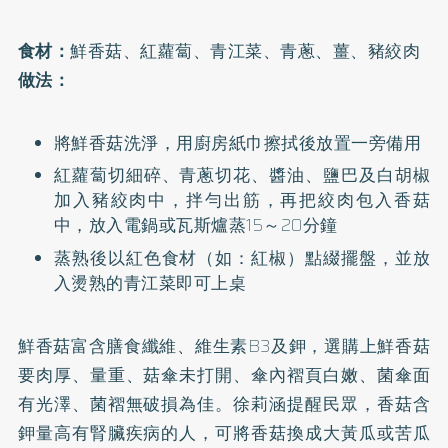
食材：
鮮香菇、紅蘿蔔、青江菜、青蔥、薑、豬絞肉
做法：
將鮮香菇洗淨，用廚房紙巾擦拭後放置一旁備用
紅蘿蔔切細碎、青蔥切花、醬油、鹽巴及白胡椒
加入豬絞肉中，拌勻出筋，再把絞肉包入香菇
中，放入電鍋或瓦斯爐蒸15～20分鐘
蒸熟後以紅色食材（如：紅椒）點綴擺盤，並放
入燙熟的青江菜即可上桌
鮮香菇富含膳食纖維、維生素B3及鉀，選購上鮮香菇
要肉厚、量重、菇傘未打開、傘內褶頁白嫩、菌傘面
有光澤、菌褶無破損為佳。徐莉涵提醒民眾，香菇含
鉀量高有腎臟疾病的人，可將香菇換成大黃瓜或苦瓜