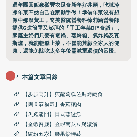
過年團圓飯象徵豐衣足食新年好兆頭，吃膩冷
凍年菜不妨自己在家動手做！準備年菜沒有想
像中那麼費工，奇美醫院營養科徐莉涵營養師
提供6道簡單又澎拜的「手工年菜DIY食譜」，
家庭主婦們只要有電鍋、蒸烤箱、氣炸鍋及瓦
斯爐，就能輕鬆上菜，不僅能兼顧全家人的健
康，還能免除吃太多年後需減重還債的困擾。
本篇文章目錄
【步步高升】煎蘿蔔糕佐焗烤蔬食
【團圓滿福氣】香菇鑲肉
【魚躍龍門】日式蒸鱸魚
【金蝦賀歲】金蝦南瓜豆腐濃湯
【繽紛五彩】腰果炒時蔬