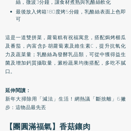
絲，微波3分鐘，讓食材煮熟與乳酪絲軟化
最後放入烤箱180度烤5分鐘，乳酪絲表面上色即
可
這是一道雙拼菜，蘿蔔糕有祝福寓意，搭配焗烤櫛瓜
及番茄，內富含β-胡蘿蔔素及維生素C，提升抗氧化
力及蔬菜量；乳酪絲為發酵乳品類，可從中獲得益生
菌及增加鈣質攝取量，澱粉蔬果均衡搭配，多吃不膩
口。
延伸閱讀：
新年大掃除用「減法」生活！網熱議「斷捨離」6撇
步：這物品最先丟
【團圓滿福氣】香菇鑲肉