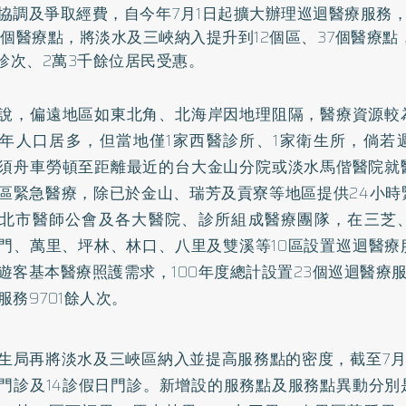
協調及爭取經費，自今年7月1日起擴大辦理巡迴醫療服務，
3個醫療點，將淡水及三峽納入提升到12個區、37個醫療
個診次、2萬3千餘位居民受惠。
說，偏遠地區如東北角、北海岸因地理阻隔，醫療資源較
年人口居多，但當地僅1家西醫診所、1家衛生所，倘若
須舟車勞頓至距離最近的台大金山分院或淡水馬偕醫院就
區緊急醫療，除已於金山、瑞芳及貢寮等地區提供24小時
北市醫師公會及各大醫院、診所組成醫療團隊，在三芝
門、萬里、坪林、林口、八里及雙溪等10區設置巡迴醫療
遊客基本醫療照護需求，100年度總計設置23個巡迴醫療服
服務9701餘人次。
生局再將淡水及三峽區納入並提高服務點的密度，截至7月
門診及14診假日門診。新增設的服務點及服務點異動分別