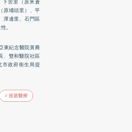
、下罟里（原米倉
（原埔頭里）、平
、潭邊里、石門區
近性。
亞東紀念醫院黃裔
長、雙和醫院社區
北市政府衛生局提
巡迴醫療