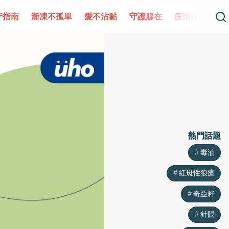
單
愛不沾黏
守護腺在
疫情保衛戰
再生醫學
愛的
熱門話題
熱門話題
毒油
毒油
紅斑性狼瘡
紅斑性狼瘡
奇亞籽
奇亞籽
針眼
針眼