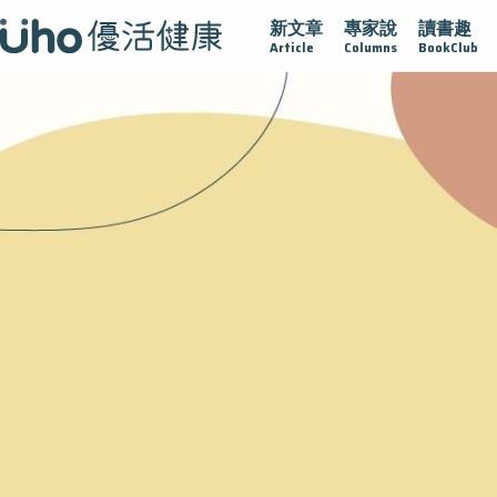
新文章
專家說
讀書趣
疫情保衛戰
再生醫學
愛的未來視
認識攝護腺肥大
Article
Columns
BookClub