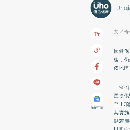
Uh
文／奇
因健保
後，仍
依地區
「98
區提供
至上項
追蹤訂閱
其實施
點若屬
以親自