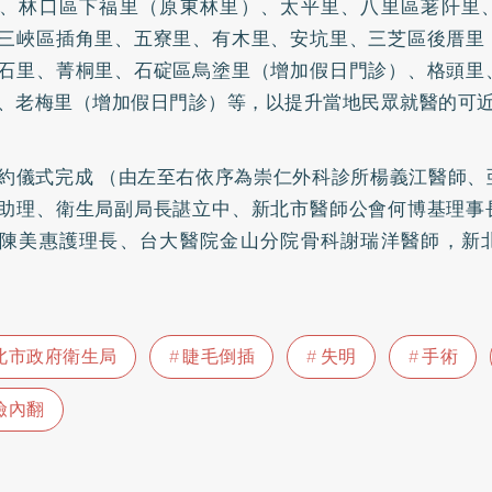
、林口區下福里（原東林里）、太平里、八里區荖阡里
三峽區插角里、五寮里、有木里、安坑里、三芝區後厝里
石里、菁桐里、石碇區烏塗里（增加假日門診）、格頭里
、老梅里（增加假日門診）等，以提升當地民眾就醫的可
約儀式完成 （由左至右依序為崇仁外科診所楊義江醫師、
助理、衛生局副局長諶立中、新北市醫師公會何博基理事
陳美惠護理長、台大醫院金山分院骨科謝瑞洋醫師，新
北市政府衛生局
睫毛倒插
失明
手術
瞼內翻