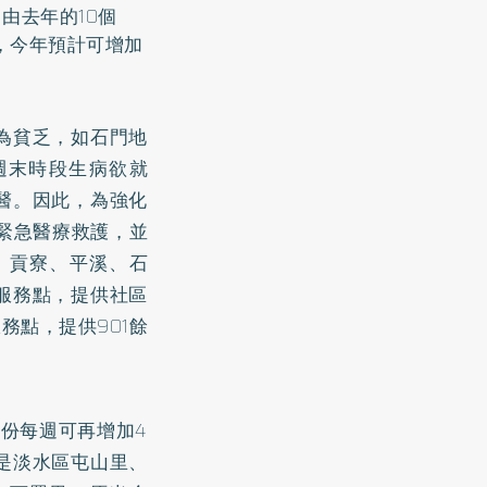
由去年的10個
點，今年預計可增加
為貧乏，如石門地
週末時段生病欲就
醫。因此，為強化
緊急醫療救護，並
、貢寮、平溪、石
服務點，提供社區
務點，提供901餘
份每週可再增加4
是淡水區屯山里、