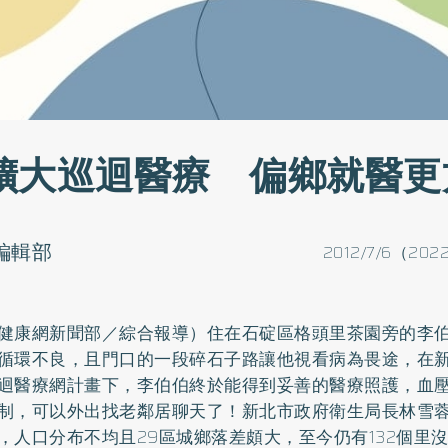
擴大巡迴醫療 偏鄉就醫更
o編輯部
2012/7/6（202
健康網新聞部／綜合報導）住在石碇區格頭里茶園旁的李
循環不良，且門口的一段碎石子路讓他視看病為畏途，在
迴醫療網計畫下，李伯伯終於能得到妥善的醫療照護，血
制，可以外出找老鄰居聊天了！新北市政府衛生局長林雪
，人口分布不均且29區城鄉落差頗大，至今仍有132個里