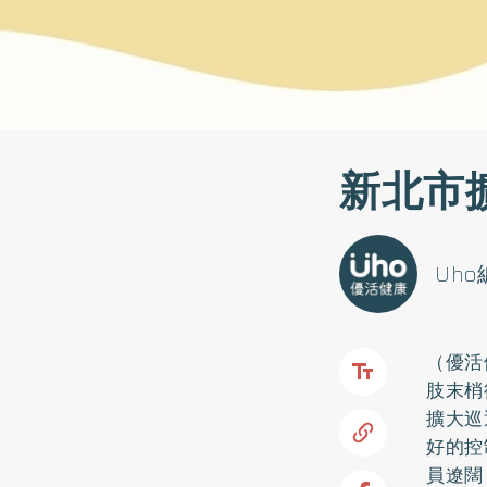
新北市
Uh
（優活
肢末梢
擴大巡
好的控
員遼闊