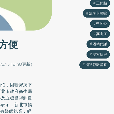
三伏貼
三伏貼
魚刺卡喉嚨
魚刺卡喉嚨
中耳炎
中耳炎
高山症
高山症
方便
酒精代謝
酒精代謝
安寧病房
安寧病房
2/3/15 18:48更新）
周邊靜脈營養
周邊靜脈營養
伯伯，因
糖尿病
下
新北市政府衛生局
壓及血糖皆得到良
蓉表示，新北市幅
沒有醫師執業，經