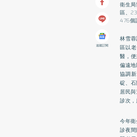
衛生局
區、2
476
林雪蓉
追蹤訂閱
區以老
醫，便
偏遠地
協調新
碇、石
居民與
診次，
今年衛
診夜間