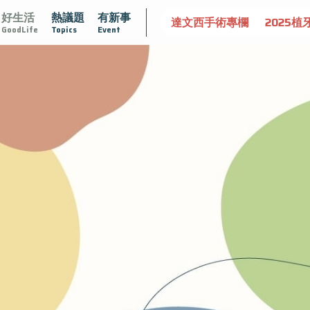
好生活
熱議題
有新事
守護骨骼健康
達文西手術專欄
2025植牙指南
漸凍不孤
GoodLife
Topics
Event