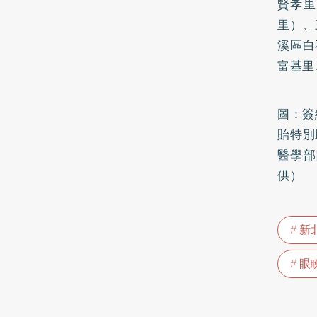
賢孝里
里）、
溪區白
富基里
圖：簽
貽特別
醫學部
供）
新
眼