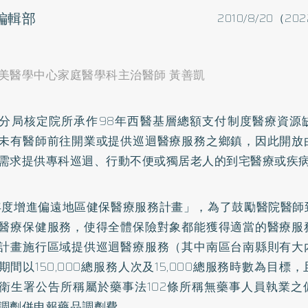
o編輯部
2010/8/20（202
美醫學中心家庭醫學科主治醫師 黃善凱
分局核定院所承作98年西醫基層總額支付制度醫療資源
未有醫師前往開業或提供巡迴醫療服務之鄉鎮，因此開放
需求提供專科巡迴、行動不便或獨居老人的到宅醫療或疾
年度增進偏遠地區健保醫療服務計畫」，為了鼓勵醫院醫師
醫療保健服務，使得全體保險對象都能獲得適當的醫療服
計畫施行區域提供巡迴醫療服務（其中南區台南縣則有大
期間以150,000總服務人次及15,000總服務時數為目標
衛生署公告所稱屬於藥事法102條所稱無藥事人員執業之
調劑併申報藥品調劑費。