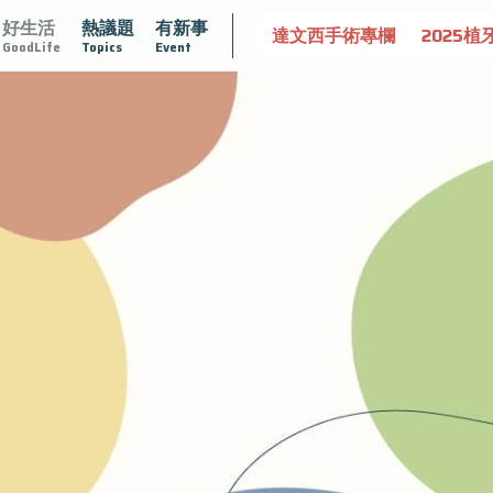
好生活
熱議題
有新事
認識攝護腺肥大
守護骨骼健康
達文西手術專欄
2025植
GoodLife
Topics
Event