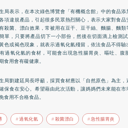
生局表示，在本次綠色博覽會「有機概念館」中的食品添
各項違規產品，引起很多民眾熱烈關心，表示大家對食品
有殺菌、漂白效果，常被用在豆干、豆干絲、麵腸、麵類
簡單，只要將產品切下一小部份，然後在切面滴上檢測試
黃色或褐色現象，就表示過氧化氫殘留，依法食品不得驗
有過氧化氫的食材，可能會出現急性
腸胃炎
、嘔吐、腹
期食用會有礙健康。
生局劉建廷局長呼籲，採買食材應以「自然原色」為主，
確保食在安心。希望藉由此次活動，讓媽媽們未來能在市
免食用不合格食品。
博
過氧化氫
殺菌漂白
急性腸胃炎