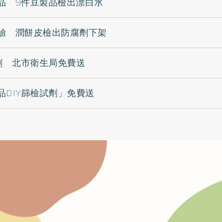
品 9件豆製品檢出漂白水
驗 潤餅皮檢出防腐劑下架
試劑 北市衛生局免費送
品DIY篩檢試劑」免費送