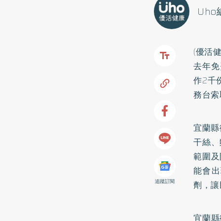
Uh
(優活
去年免
作2千
務台索
宜蘭縣
干絲、
範圍及
能會出
追蹤訂閱
劑，讓
宜蘭縣