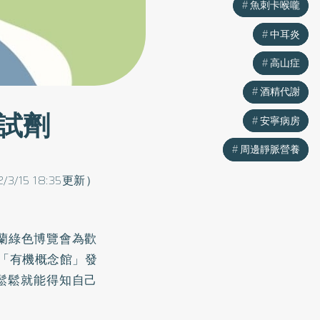
魚刺卡喉嚨
魚刺卡喉嚨
中耳炎
中耳炎
高山症
高山症
酒精代謝
酒精代謝
試劑
安寧病房
安寧病房
周邊靜脈營養
周邊靜脈營養
2/3/15 18:35更新）
蘭綠色博覽會為歡
在「有機概念館」發
鬆鬆就能得知自己