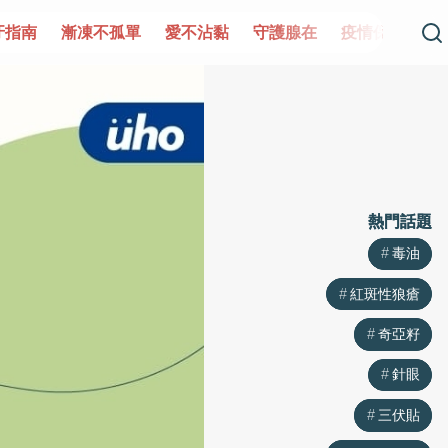
牙指南
漸凍不孤單
愛不沾黏
守護腺在
疫情保衛戰
熱門話題
熱門話題
毒油
毒油
紅斑性狼瘡
紅斑性狼瘡
奇亞籽
奇亞籽
針眼
針眼
三伏貼
三伏貼