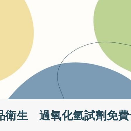
品衛生 過氧化氫試劑免費