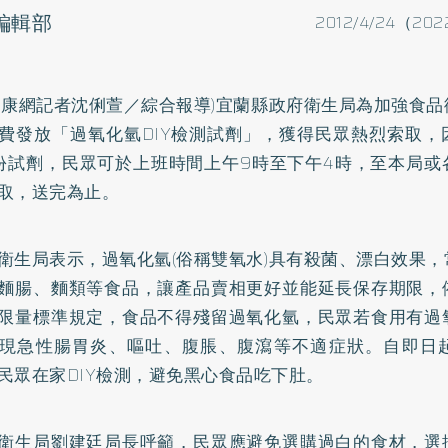
o編輯部
2012/4/24（202
健康網記者沈俐萱／綜合報導)宜蘭縣政府衛生局為加強食
費發放「過氧化氫DIY檢測試劑」，獲得民眾熱烈索取，
份試劑，民眾可於上班時間上午9時至下午4時，至本局或
取，送完為止。
衛生局表示，過氧化氫(俗稱雙氧水)具有殺菌、漂白效果
麵腸、麵類等食品，讓產品賣相更好並能延長保存期限，
限量標準規定，食品不得殘留過氧化氫，民眾若食用有過
現急性
腸胃炎
、嘔吐、腹脹、腹瀉等不適症狀。自即日
民眾在家DIY檢測，避免黑心食品吃下肚。
衛生局劉建廷局長呼籲，民眾應避免選購過白的食材，選