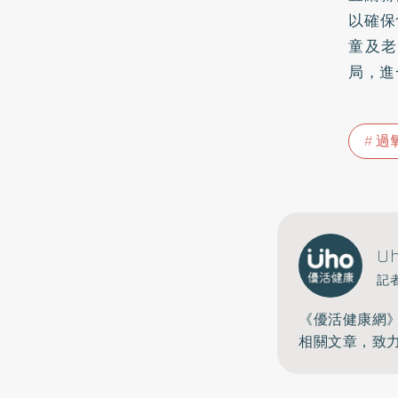
以確保
童及老
局，進
過
U
記
《優活健康網
相關文章，致