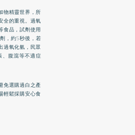
加物精靈世界，所
安全的重視。過氧
等食品，試劑使用
劑，約5秒後，若
出過氧化氫，民眾
脹、腹瀉等不適症
避免選購過白之產
場輕鬆採購安心食