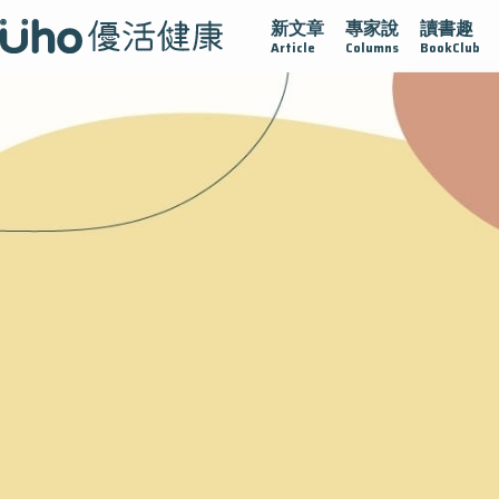
新文章
專家說
讀書趣
沾黏
守護腺在
疫情保衛戰
再生醫學
愛的未來視
Article
Columns
BookClub