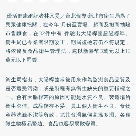
(優活健康網記者林又旻／台北報導)新北市衛生局為了
民眾健康把關，在今年1月份至賣場、超商及攤商抽驗
市售麵食，在32件中有1件驗出大腸桿菌超過標準。
衛生局已令業者限期改正，期屆複檢若仍不符規定，
將依違反食品衛生管理法，處以新臺幣3萬元以上15
萬元以下罰鍰。
衛生局指出，大腸桿菌常被用來作為監測食品品質及
是否遭受污染，或是製程有無衛生缺失的重要指標之
一。會有大腸桿菌的原因可能是水質不良、製造場所
衛生欠佳、成品儲存不妥、員工個人衛生不良、食物
容器洗滌不潔等所致，尤其台灣氣候高溫多濕、各種
微生物極易繁殖、食品也容易腐敗變質。