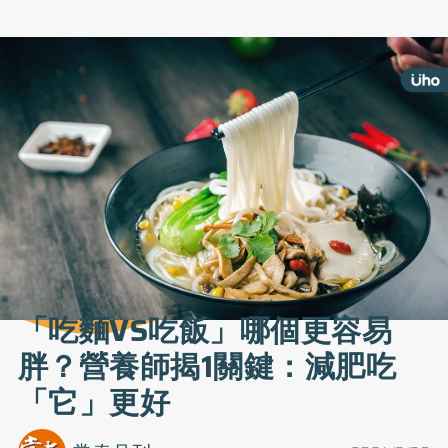
「吃麵VS吃飯」哪個更容易
胖？營養師揭1關鍵：減肥吃
「它」更好