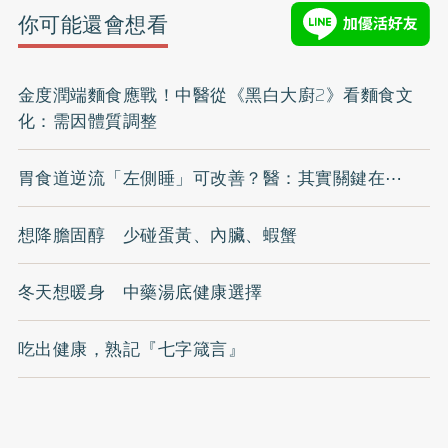
你可能還會想看
金度潤端麵食應戰！中醫從《黑白大廚2》看麵食文
化：需因體質調整
胃食道逆流「左側睡」可改善？醫：其實關鍵在⋯
想降膽固醇 少碰蛋黃、內臟、蝦蟹
冬天想暖身 中藥湯底健康選擇
吃出健康，熟記『七字箴言』