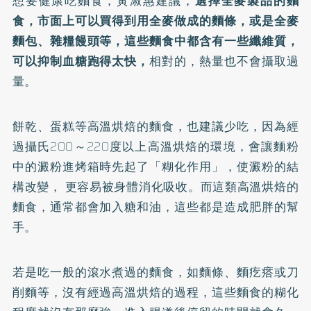
想要健康吃麵食，黃淑惠建議，
選擇全麥製品的麵
食，市面上可以買得到用全麥做成的麵條，或是全麥
麵包、雜糧饅頭等，這些麵食中都含有一些纖維質，
可以抑制血糖跑得太快，
相對的，熱量也不會攝取過
量。
餅乾、蛋糕等高溫烘焙的麵食，也建議少吃，因為經
過攝氏200～220度以上高溫烘焙的環境，會讓麵粉
中的澱粉進烤箱時先起了「糊化作用」，使澱粉的結
構改變， 更容易被身體消化吸收。而這類高溫烘焙的
麵食，通常都會加入糖和油，這些都是造成肥胖的幫
手。
若是吃一般的滾水煮過的麵食，如麵條、麵疙瘩或刀
削麵等，沒有經過高溫烘焙的過程，這些麵食的糊化