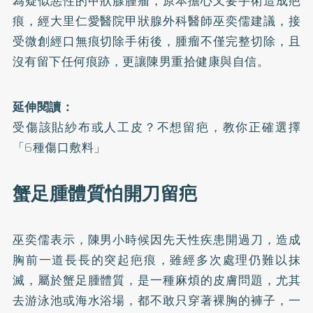
為疑似惡性的甲狀腺腫瘤，原本擔心又要手術造成疤
痕，經大里仁愛醫院甲狀腺外科醫師巫奕儒建議，接
受微創經口無痕切除手術後，腫瘤不僅完整切除，且
沒有留下任何痕跡，更讓陳男重拾健康與自信。
延伸閱讀：
受傷該貼紗布或人工皮？不想留疤，教你正確選擇
「6種傷口敷料」
蟹足腫體質怕開刀留疤
巫奕儒表示，陳男小時候因先天性疾患開過刀，造成
胸前一道長長的突起疤痕，雖經多次處理仍難以抹
滅，屬於蟹足腫體質，是一種麻煩的皮膚問題，尤其
去游泳池或海水浴場，都不敢只穿著裸胸的褲子，一