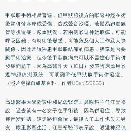
甲狀腺手術相當普遍，但甲狀腺後方的喉返神經在術
後常併發麻痺或受傷，造成聲音沙啞、液體易跑進氣
管等後遺症，嚴重狀況，若兩側喉返神經麻痺，可能
呼吸困難；有時術後變聲，可能危及個人工作及人際
關係，因此常讓罹患甲狀腺結節的病患，猶豫是否要
動手術治療，但今後甲狀腺病患可以不需擔心手術併
發症問題了，因為高醫昨天（10日）發表臨床應用喉
返神經偵測系統，可明顯降低甲狀腺手術併發症。
（照片翻攝自維基百科，作者USer:159265）
高雄醫學大學附設中和紀念醫院耳鼻喉科主任江豐裕
說，過去就有一名女子在手術後，因為併發症，導致
聲音變難聽，連走路也會喘，最後丟了工作也失去男
友，嚴重影響生活，江豐裕醫師表示說，喉返神經偵