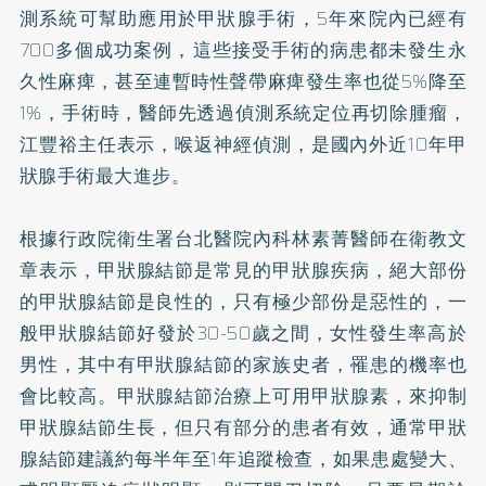
測系統可幫助應用於甲狀腺手術，5年來院內已經有
700多個成功案例，這些接受手術的病患都未發生永
久性麻痺，甚至連暫時性聲帶麻痺發生率也從5%降至
1%，手術時，醫師先透過偵測系統定位再切除腫瘤，
江豐裕主任表示，喉返神經偵測，是國內外近10年甲
狀腺手術最大進步。
根據行政院衛生署台北醫院內科林素菁醫師在衛教文
章表示，甲狀腺結節是常見的甲狀腺疾病，絕大部份
的甲狀腺結節是良性的，只有極少部份是惡性的，一
般甲狀腺結節好發於30-50歲之間，女性發生率高於
男性，其中有甲狀腺結節的家族史者，罹患的機率也
會比較高。甲狀腺結節治療上可用甲狀腺素，來抑制
甲狀腺結節生長，但只有部分的患者有效，通常甲狀
腺結節建議約每半年至1年追蹤檢查，如果患處變大、