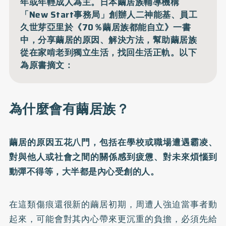
年或年輕成人為主。日本繭居族輔導機構
「New Start事務局」創辦人二神能基、員工
久世芽亞里於《70％繭居族都能自立》一書
中，分享繭居的原因、解決方法，幫助繭居族
從在家啃老到獨立生活，找回生活正軌。以下
為原書摘文：
為什麼會有繭居族？
繭居的原因五花八門，包括在學校或職場遭遇霸凌、
對與他人或社會之間的關係感到疲憊、對未來煩惱到
動彈不得等，大半都是內心受創的人。
在這類傷痕還很新的繭居初期，周遭人強迫當事者動
起來，可能會對其內心帶來更沉重的負擔，必須先給