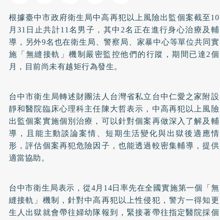
根據臺中市政府衛生局中高再犯以上風險出監個案截至
10
月
日止共計
名男子
，其中
名正在進行身心治療及輔
31
11
2
導
，
另外
名也在衛生局、警察局、家暴中心等單位共同實
9
施「無縫接軌」機制嚴密監控他們的行蹤
，
期間已達
個
2
月，目前尚未有越矩行為發生。
台中市衛生局轉述財團法人台灣省私立台中仁愛之家附設
靜和醫院臨床心理科主任陳大哲表示，中高再犯以上風險
出監個案實施個別治療，可以針對個案再做深入了解及輔
導，且能主動談論案情、短期生活變化與出獄後適應情
形，評估個案再犯危險因子，也能透過較密集輔導，提供
適當協助。
台中市衛生局表示，從
月
日率先在全國實施第一個「無
4
14
縫接軌」機制，針對中高再犯以上性侵犯
，警方一得知更
生人
出獄就會帶往婦幼隊報到
，
緊接著帶往指定醫院採個