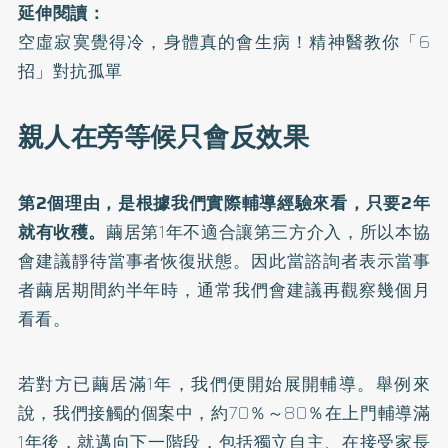
延伸閱讀：
空虛寂寞覺得冷，身體真的會生病！精神醫教你「6
招」對抗孤單
親人在旁等候只會反效果
第2個理由，是根據我們實際輔導經驗來看，只要2年
就有收穫。
繭居第1年不適合讓第三方介入，所以本協
會建議靜待當事者恢復狀態。因此當諮詢者表示當事
者繭居期間約半年時，通常我們會建議再觀察幾個月
看看。
若對方已繭居滿1年，我們便開始展開輔導。舉例來
說，我們接觸的個案中，約70％～80％在上門輔導滿
1年後，就邁向下一階段，包括獨立自主、在接受家長