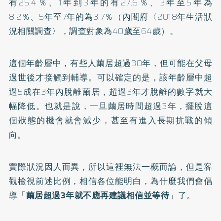
有25.4％、1年到3年的有27.6％、3年至5年為
8.2％、5年至7年的為3.7％（內閣府〈2018年生活狀
況相關調查〉，調查對象為40歲至64歲）。
這個年齡層中，有些人繭居超過30年，但可能在父母
過世後才接觸到輔導。可以確定的是，該年齡層中超
過5成在3年內脫離繭居，超過3年才脫離的數字就大
幅降低。也就是說，一旦繭居時間超過3年，擺脫這
個狀態的機會就會減少，甚至有進入長期抗戰的傾
向。
實際狀況因人而異，所以這裡無法一概而論，但是客
觀檢視前述比例，相信各位能明白，為什麼我們會倡
導「
繭居超過3年就不應再建議相信並等待
」了。