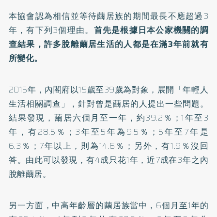
本協會認為相信並等待繭居族的期間最長不應超過3
年，有下列3個理由。
首先是根據日本公家機關的調
查結果，許多脫離繭居生活的人都是在滿3年前就有
所變化。
2015年，內閣府以15歲至39歲為對象，展開「年輕人
生活相關調查」，針對曾是繭居的人提出一些問題。
結果發現，繭居六個月至一年，約39.2％；1年至3
年，有28.5％；3年至5年為9.5％；5年至7年是
6.3％；7年以上，則為14.6％；另外，有1.9％沒回
答。由此可以發現，有4成只花1年，近7成在3年之內
脫離繭居。
另一方面，中高年齡層的繭居族當中，6個月至1年的