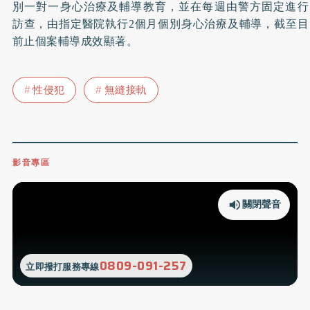
別一對一身心治療及輔導教育
，並在
每週由警方固定進行
訪查，由指定醫院執行
個月個別身心治療及輔導
，截至目
2
前止個案輔導成效顯著
。
性侵犯
無縫接軌
影音專區
關閉聲音
0809-091-257
立即撥打服務專線