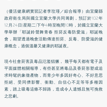
（優活健康網實習記者李玟瑾／綜合報導）由宜蘭縣
政府衛生局與國立宜蘭大學共同籌劃，預訂於102年
12月24日(星期二)下午4時至晚間10時，於國立宜蘭大
學舉辦「耶誕鈴聲舞青春 拒菸反毒防愛滋」耶誕晚
會，期望透過晚會活動傳達拒菸、反毒、防愛滋的健
康概念，過個溫馨又健康的耶誕夜。
現今社會菸害及毒品氾濫猖獗， 幾乎每天都有電子及
平面媒體相關報導，有些甚至將毒品及香菸形塑成追
求時髦的象徵產物，而青少年多因好奇心、不好意思
拒絕、受同儕影響、衝動、自信心不足等等多種因
素，踏上吸毒這條不歸路，造成令人遺憾且無可挽救
之悲劇。