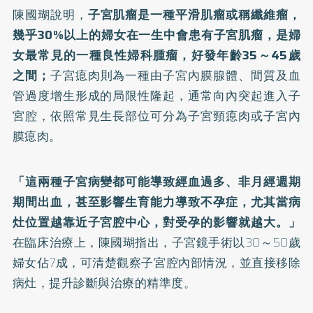
陳國瑚說明，
子宮肌瘤是一種平滑肌瘤或稱纖維瘤，
幾乎30%以上的婦女在一生中會患有子宮肌瘤，是婦
女最常見的一種良性婦科腫瘤，好發年齡35～45歲
之間；
子宮瘜肉則為一種由子宮內膜腺體、間質及血
管過度增生形成的局限性隆起，通常向內突起進入子
宮腔，依照常見生長部位可分為子宮頸瘜肉或子宮內
膜瘜肉。
「這兩種子宮病變都可能導致經血過多、非月經週期
期間出血，甚至影響生育能力導致不孕症，尤其當病
灶位置越靠近子宮腔中心，對受孕的影響就越大。」
在臨床治療上，陳國瑚指出，子宮鏡手術以30～50歲
婦女佔7成，可清楚觀察子宮腔內部情況，並直接移除
病灶，提升診斷與治療的精準度。