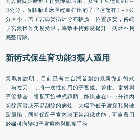
附設醫院婦產部主任吳珮如表示，女性子宮僅長約7～
8公分，而胚胎著床與經血排出的子宮腔僅有3～4公
分大小，若子宮病變病灶分布較廣、位置多變，傳統
子宮鏡操作角度受限，導致手術難度提升、病灶不易
完整清除。
新術式保生育功能3類人適用
吳珮如說明，目前已有由台灣首創的最新微創術式
「赫拉刀」，將一次性使用的子宮鏡、剪鉗、雷射與
導管整合，搭配可旋轉式鏡頭，能快速在1～2分鐘內
切除厚實或不易刮除的病灶、大幅降低子宮穿孔與破
裂風險，同時保留子宮內膜正常組織功能，可自費用
於婦科病變如子宮瘜肉與肌瘤手術。