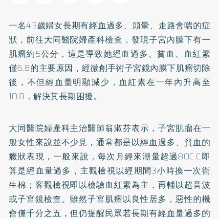
一名43歲婦女長期有經血過多、頭暈、走路會喘的症
狀，前往大同醫院婦產科檢查，發現子宮內膜下有一
肌瘤約5公分，這是導致她經血過多、貧血、血紅素
僅6.8的主要原因，經微創手術子宮鏡內膜下肌瘤切除
後，不但經血量明顯減少，血紅素在一年內升高至
10.8，解決其長期困擾。
大同醫院婦產科主治醫師翁淑芬表示，子宮肌瘤在一
般女性來說並不少見，通常都是以經血過多、貧血的
癥狀表現，一般來說，每次月經來潮量超過80C.C即
算是經血量過多，主觀檢視以經期間3小時換一次衛
生棉；客觀檢視即以檢驗血紅素為主，再輔以超音波
或子宮鏡檢查。雖然子宮肌瘤以良性居多，惡性的機
會僅千分之五，但仍提醒民眾若長期有經血量過多的