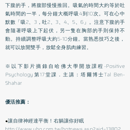
下腹的手，將腹部慢慢推回。吸氣的時間大約等於吐
氣時間的一半，每分鐘大概呼吸4到10次。可在心中
默數「吸2、3，吐2、3、4、5、6」。注意下腹的手
會隨著呼吸上下起伏，另一隻在胸部的手則保持不
動。持續調整呼吸大約5-10分鐘。當熟悉技巧之後，
就可以放開雙手，放鬆全身肌肉練習。
※以下影片摘錄自哈佛大學開放課程-Positive
Psychology第17堂課．主講：塔爾博士Tal Ben-
Shahar
優活推薦：
讓自律神經達平衡！右躺讓你好眠
●
http://www.uho.com.tw/hotnews.asp?aid=13802