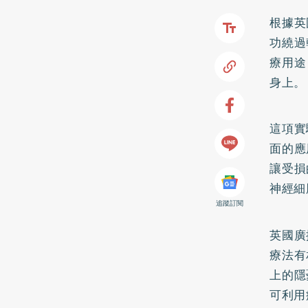
根據英
功繞過
療用途
身上。
這項實
面的應
讓受損
神經細
追蹤訂閱
英國廣
療法有
上的隱
可利用