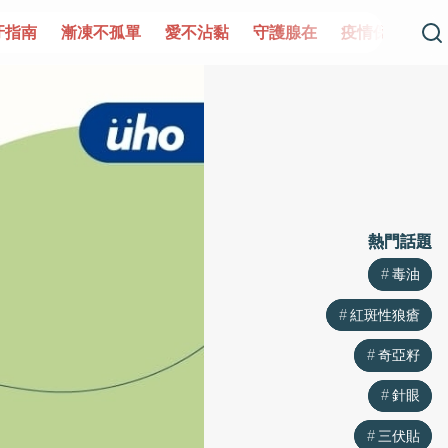
牙指南
漸凍不孤單
愛不沾黏
守護腺在
疫情保衛戰
熱門話題
熱門話題
毒油
毒油
紅斑性狼瘡
紅斑性狼瘡
奇亞籽
奇亞籽
針眼
針眼
三伏貼
三伏貼