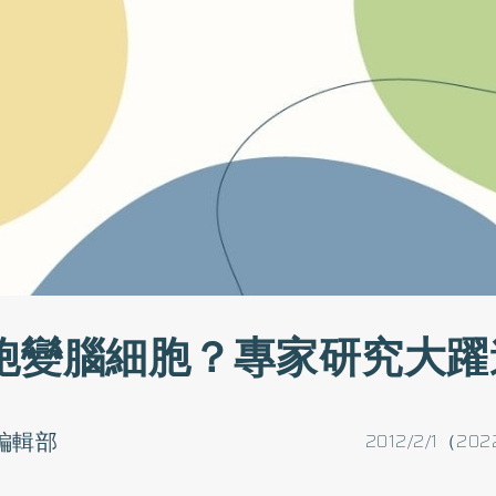
胞變腦細胞？專家研究大躍
o編輯部
2012/2/1（202