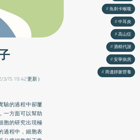
魚刺卡喉嚨
魚刺卡喉嚨
中耳炎
中耳炎
高山症
高山症
酒精代謝
酒精代謝
子
安寧病房
安寧病房
周邊靜脈營養
周邊靜脈營養
2/3/15 19:42更新）
實驗的過程中卻屢
，一方面可以幫助
細胞的研究出現極
的過程中，細胞表