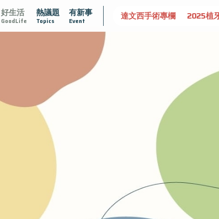
好生活
熱議題
有新事
認識攝護腺肥大
守護骨骼健康
達文西手術專欄
2025植
GoodLife
Topics
Event