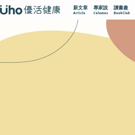
新文章
專家說
讀書趣
沾黏
守護腺在
疫情保衛戰
再生醫學
愛的未來視
Article
Columns
BookClub