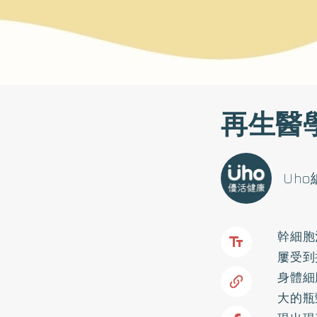
再生醫
Uh
幹細胞
屢受到
身體細
大的瓶