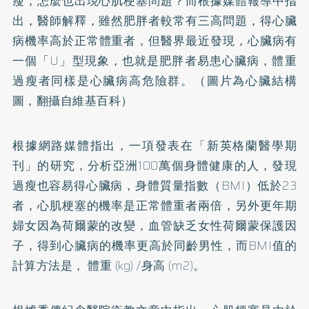
瘦，怎麼也出現心肌梗塞問題？而根據媒體報導中指
出，醫師解釋，雖然
肥胖
者較常有三高問題，得
心臟
病
機率高於正常體重者，但醫界最近發現，心臟病有
一個「U」型現象，也就是肥胖者易患心臟病，體重
過瘦者同樣是心臟病高危險群。（圖片為心臟結構
圖，翻攝自維基百科）
根據網路媒體指出，一項發表在「新英格蘭醫學期
刊」的研究，分析亞洲100萬個身體健康的人，發現
過瘦也容易得心臟病，身體質量指數（BMI）低於23
者，心肌梗塞的機率是正常體重者兩倍，另外更年期
婦女因為荷爾蒙的改變，血管缺乏女性荷爾蒙保護因
子，得到心臟病的機率更高於同齡男性，而BMI值的
計算方法是， 體重 (kg) /身高 (m2)。