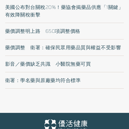
美國公布對台關稅20%！藥協會揭藥品供應「1關鍵」
有效降關稅衝擊
藥價調整明上路 650項調整價格
藥價調整 衛署：確保民眾用藥品質與權益不受影響
影音／藥價缺乏共識 小醫院無藥可買
衛署：學名藥與原廠藥均符合標準