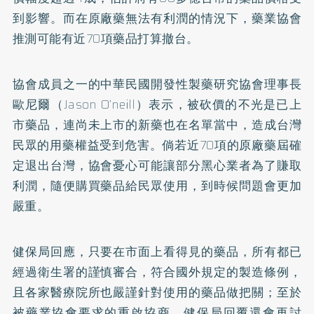
到影響。而在原廠藥無法有利潤的情況下，藥業協會
推測可能有近70項藥品打算撤台。
協會成員之一的中華民國開發性製藥研究協會理事長
歐尼爾（Jason O’neill）表示，被砍價的不光是已上
市藥品，連尚未上市的新藥也在名單當中，造成台灣
民眾的用藥權益受到危害。倘若近70項的原廠藥屆確
定退出台灣，協會憂心可能讓部分黑心業者為了賺取
利潤，隨便購買藥品給民眾使用，到時候問題會更加
嚴重。
健保局回應，只要在市面上看得見的藥品，所有都已
經過衛生署的謹慎審合，符合國外規定的製造條例，
且各家醫療院所也嚴謹針對使用的藥品做把關；至於
被藥業協會要求的重啟協商，健保局回覆還會再討