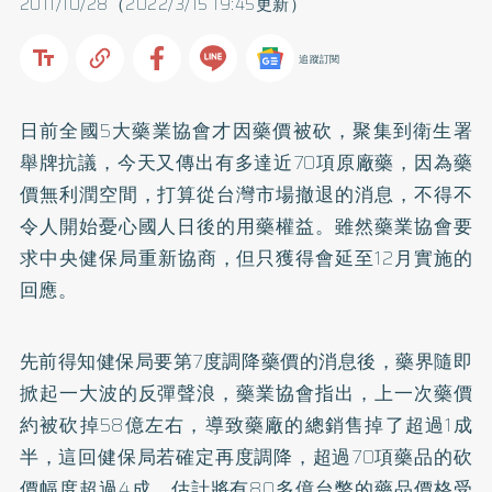
2011/10/28（2022/3/15 19:45更新）
追蹤訂閱
日前全國5大藥業協會才因藥價被砍，聚集到衛生署
舉牌抗議，今天又傳出有多達近70項原廠藥，因為藥
價無利潤空間，打算從台灣市場撤退的消息，不得不
令人開始憂心國人日後的用藥權益。雖然藥業協會要
求中央健保局重新協商，但只獲得會延至12月實施的
回應。
先前得知健保局要第7度調降藥價的消息後，藥界隨即
掀起一大波的反彈聲浪，藥業協會指出，上一次藥價
約被砍掉58億左右，導致藥廠的總銷售掉了超過1成
半，這回健保局若確定再度調降，超過70項藥品的砍
價幅度超過4成，估計將有80多億台幣的藥品價格受