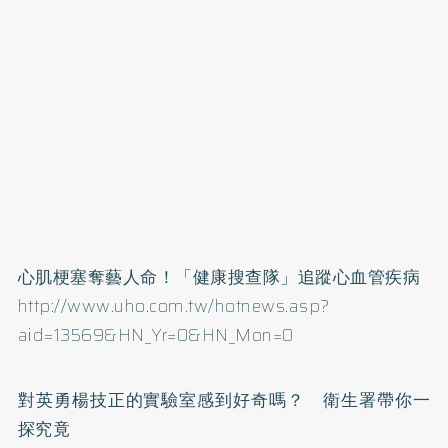
心肌梗塞奪藝人命！「健康搜查隊」追蹤心血管疾病
http://www.uho.com.tw/hotnews.asp?
aid=13569&HN_Yr=0&HN_Mon=0
對英勇楊技正的實驗室感到好奇嗎？ 衛生署帶你一
探究竟