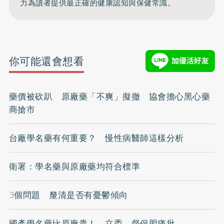
力為讀者提供最正確的健康認知與保健常識。
你可能還會想看
藥價被砍趴 原廠藥「不爽」擬撤 協會擔心黑心藥
商搶市
台廠學名藥有何重要？ 慢性病醫師這樣分析
衛署：學名藥與原廠藥均符合標準
3個問題 釐清是否有憂鬱傾向
國產學名藥比原廠貴！ 立委、督保盟痛批