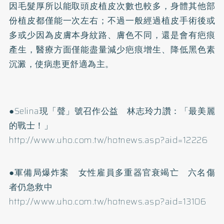
因毛髮厚所以能取頭皮植皮次數也較多，身體其他部
份植皮都僅能一次左右；不過一般經過植皮手術後或
多或少因為皮膚本身紋路、膚色不同，還是會有疤痕
產生，醫療方面僅能盡量減少疤痕增生、降低黑色素
沉澱，使病患更舒適為主。
●Selina現「聲」號召作公益 林志玲力讚：「最美麗
的戰士！」
http://www.uho.com.tw/hotnews.asp?aid=12226
●軍備局爆炸案 女性雇員多重器官衰竭亡 六名傷
者仍急救中
http://www.uho.com.tw/hotnews.asp?aid=13106