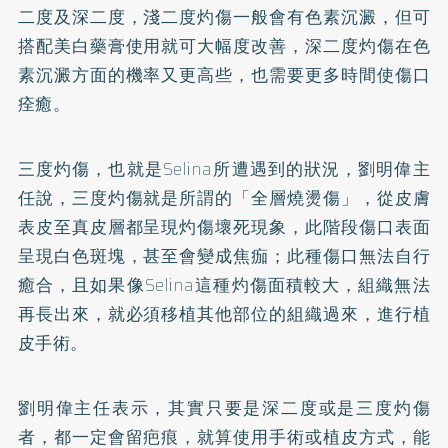
二度及深二度，淺二度灼傷一般會有色素沉澱，但可
搭配美白藥膏使用就可大幅度改善，深二度灼傷在色
素沉澱方面的機率又更高些，也需要更多時間使傷口
痊癒。
三度灼傷，也就是Selina所遭遇到的狀況，劉明偉主
任說，三度灼傷就是所謂的「全層燒燙傷」，從皮膚
表皮至真皮層都呈現灼傷壞死現象，此階段傷口表面
呈現白色斑塊，甚至會變成焦痂；此種傷口無法自行
癒合，且如果像Selina這種灼傷面積較大，組織無法
再長出來，就必須移植其他部位的組織過來，進行植
皮手術。
劉明偉主任表示，其實只要是深二度或是三度灼傷
者，都一定會留疤痕，就算使用手術或植皮方式，能