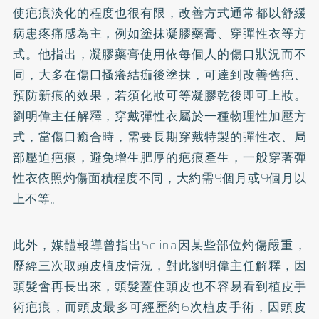
使疤痕淡化的程度也很有限，改善方式通常都以舒緩
病患疼痛感為主，例如塗抹凝膠藥膏、穿彈性衣等方
式。他指出，凝膠藥膏使用依每個人的傷口狀況而不
同，大多在傷口搔癢結痂後塗抹，可達到改善舊疤、
預防新痕的效果，若須化妝可等凝膠乾後即可上妝。
劉明偉主任解釋，穿戴彈性衣屬於一種物理性加壓方
式，當傷口癒合時，需要長期穿戴特製的彈性衣、局
部壓迫疤痕，避免增生肥厚的疤痕產生，一般穿著彈
性衣依照灼傷面積程度不同，大約需9個月或9個月以
上不等。
此外，媒體報導曾指出Selina因某些部位灼傷嚴重，
歷經三次取頭皮植皮情況，對此劉明偉主任解釋，因
頭髮會再長出來，頭髮蓋住頭皮也不容易看到植皮手
術疤痕，而頭皮最多可經歷約6次植皮手術，因頭皮