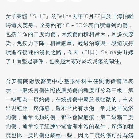
女子團體「S.H.E」的Selina去年10月22日於上海拍戲
時遭火焚身，全身約有40～50％表面積遭到灼傷，
包括41％的三度灼傷，因燒傷面積相當大，且多次感
染，免疫力下降，相當嚴重。經過治療與一段還須持
續進行復健的漫長之路，今天（31日）Selina要出嫁
了！而整起事件，也喚起大家對於燒燙傷的關注。
台安醫院附設醫美中心整形外科主任劉明偉醫師表
示，一般燒燙傷依照皮膚受傷的程度可分為三級，第
一級稱為一度灼傷，在燒燙傷中屬於最輕微的，主要
出現紅腫、疼痛感，還不至於有水泡，常見於日光浴
灼傷，通常此類灼傷，都不會留疤痕；第二級稱二度
灼傷，通常除了紅腫外還會有水泡的產生，疼痛的程
度也比一度灼傷更嚴重一些，因此二度灼傷可分為淺