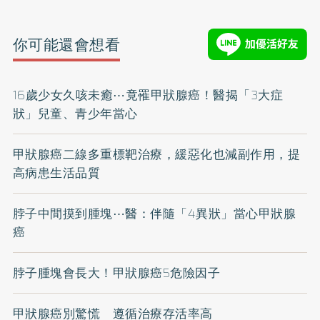
你可能還會想看
16歲少女久咳未癒⋯竟罹甲狀腺癌！醫揭「3大症
狀」兒童、青少年當心
甲狀腺癌二線多重標靶治療，緩惡化也減副作用，提
高病患生活品質
脖子中間摸到腫塊⋯醫：伴隨「4異狀」當心甲狀腺
癌
脖子腫塊會長大！甲狀腺癌5危險因子
甲狀腺癌別驚慌 遵循治療存活率高