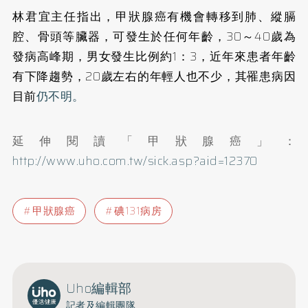
林君宜主任指出，甲狀腺癌有機會轉移到肺、縱膈
腔、骨頭等臟器，可發生於任何年齡，30～40歲為
發病高峰期，男女發生比例約1：3，近年來患者年齡
有下降趨勢，20歲左右的年輕人也不少，其罹患病因
目前
仍不明。
延伸閱讀「甲狀腺癌」：
http://www.uho.com.tw/sick.asp?aid=12370
甲狀腺癌
碘131病房
Uho編輯部
記者及編輯團隊