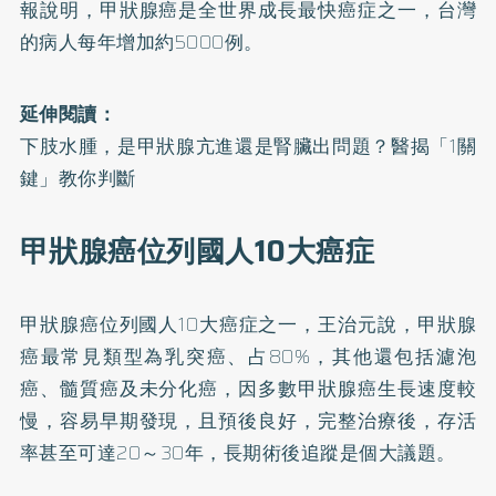
報說明，甲狀腺癌是全世界成長最快癌症之一，台灣
的病人每年增加約5000例。
延伸閱讀：
下肢水腫，是甲狀腺亢進還是腎臟出問題？醫揭「1關
鍵」教你判斷
甲狀腺癌位列國人10大癌症
甲狀腺癌
位列國人10大癌症之一，王治元說，甲狀腺
癌最常見類型為乳突癌、占80%，其他還包括濾泡
癌、髓質癌及未分化癌，因多數甲狀腺癌生長速度較
慢，容易早期發現，且預後良好，完整治療後，存活
率甚至可達20～30年，長期術後追蹤是個大議題。