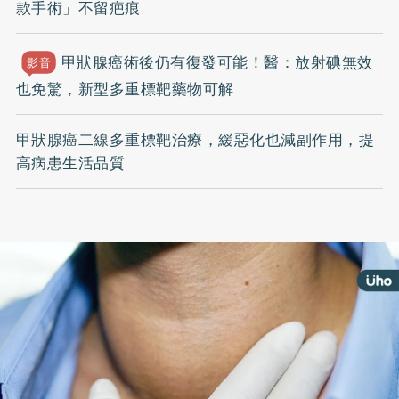
款手術」不留疤痕
甲狀腺癌術後仍有復發可能！醫：放射碘無效
影音
也免驚，新型多重標靶藥物可解
甲狀腺癌二線多重標靶治療，緩惡化也減副作用，提
高病患生活品質