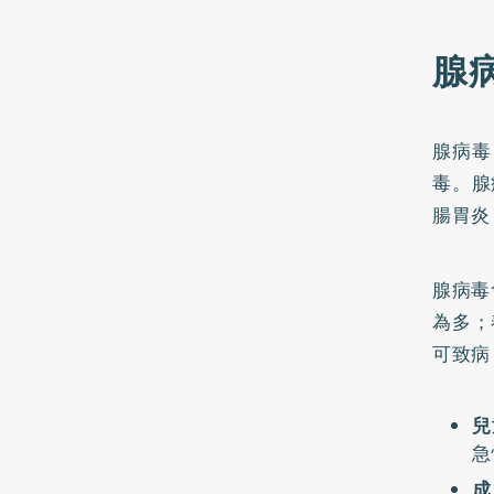
腺
腺病毒
毒。
腺
腸胃炎
腺病毒
為多；
可致病
兒
急
成