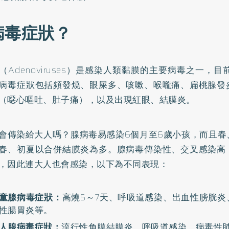
病毒症狀？
（Adenoviruses）是感染人類黏膜的主要病毒之一，目
病毒症狀包括頻發燒、眼屎多
、咳嗽、喉嚨痛、扁桃腺發
（噁心嘔吐、肚子痛），以及出現紅眼、結膜炎。
會傳染給大人嗎？腺病毒易感染6個月至6歲小孩，而且春
春、初夏以合併結膜炎為多。
腺病毒傳染性、交叉感染高
，因此連大人也會感染，以下為不同表現：
童腺病毒症狀：
高燒5～7天、呼吸道感染、出血性膀胱炎
性腸胃炎等。
人腺病毒症狀：
流行性角膜結膜炎、呼吸道感染、病毒性