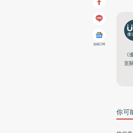
追蹤訂閱
《
至
你可