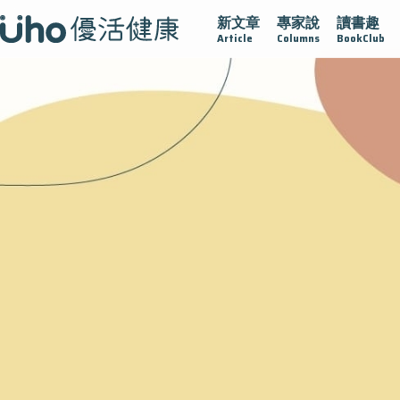
新文章
專家說
讀書趣
沾黏
守護腺在
疫情保衛戰
再生醫學
愛的未來視
Article
Columns
BookClub