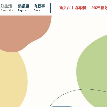
好生活
熱議題
有新事
認識攝護腺肥大
守護骨骼健康
達文西手術專欄
2025植
GoodLife
Topics
Event