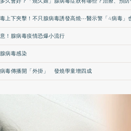
多久會好？「燒久姬」腺病毒症狀有哪些？治療、預防
毒上下夾擊！不只腺病毒誘發高燒⋯醫示警「4病毒」
意！腺病毒疫情恐爆小流行
腺病毒感染
病毒傳播開「外掛」 發燒學童增四成