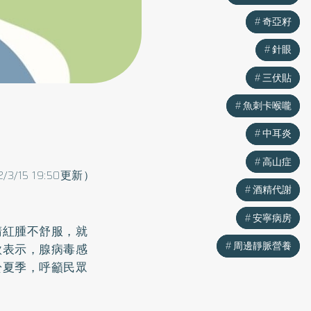
奇亞籽
奇亞籽
針眼
針眼
三伏貼
三伏貼
魚刺卡喉嚨
魚刺卡喉嚨
中耳炎
中耳炎
高山症
高山症
2/3/15 19:50更新）
酒精代謝
酒精代謝
安寧病房
安寧病房
睛紅腫不舒服，就
周邊靜脈營養
周邊靜脈營養
欣表示，腺病毒感
於夏季，呼籲民眾