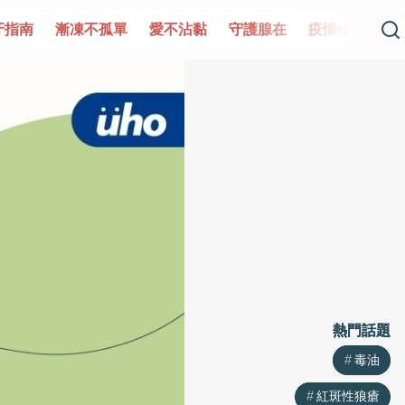
牙指南
漸凍不孤單
愛不沾黏
守護腺在
疫情保衛戰
熱門話題
熱門話題
毒油
毒油
紅斑性狼瘡
紅斑性狼瘡