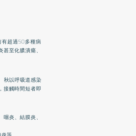
前有超過50多種病
炎甚至化膿潰瘍、
、秋以呼吸道感染
，接觸時間短者即
、咽炎、結膜炎、
肺炎等。