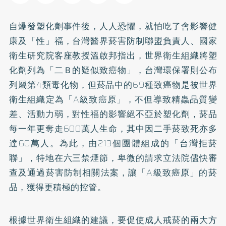
自爆發塑化劑事件後，人人恐懼，就怕吃了會影響健
康及「性」福，台灣醫界菸害防制聯盟負責人、國家
衛生研究院客座教授溫啟邦指出，世界衛生組織將塑
化劑列為「二Ｂ的疑似致癌物」，台灣環保署則公布
列屬第4類毒化物，但菸品中的69種致癌物是被世界
衛生組織定為「A級致癌原」，不但導致精蟲品質變
差、活動力弱，對性福的影響絕不亞於塑化劑，菸品
每一年更奪走600萬人生命，其中因二手菸致死亦多
達60萬人。為此，由213個團體組成的「台灣拒菸
聯」，特地在六三禁煙節，卑微的請求立法院儘快審
查及通過菸害防制相關法案，讓「A級致癌原」的菸
品，獲得更積極的控管。
根據世界衛生組織的建議，要促使成人
戒菸
的兩大方