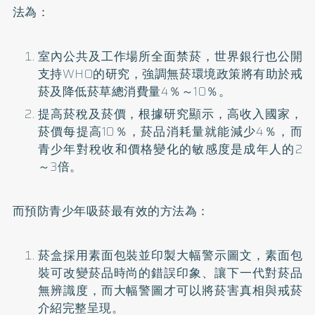
法為：
室內公共及工作場所全面禁菸，世界銀行也公開
支持WHO的研究，強調無菸環境政策將有助於戒
菸及降低菸草總消費量4％～10％。
提高菸稅及菸價，根據研究顯示，高收入國家，
菸價每提高10％，菸品消耗量就能減少4％，而
青少年對稅收和價格變化的敏感度是成年人的2
～3倍。
而預防青少年吸菸最有效的方法為：
菸盒採用素面包裝並印製大幅警示圖文，素面包
裝可改變菸品時尚的錯誤印象、讓下一代對菸品
無辨識度，而大幅警圖才可以將菸害真相與戒菸
介紹完整呈現。