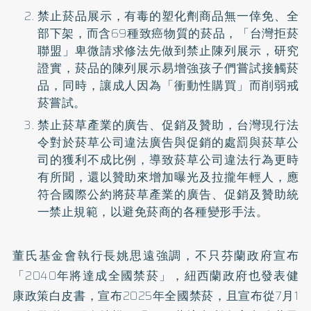
禁止菸品展示，有毒的塑化劑商品無一倖免、全
部下架，而含69種致癌物質的菸品，「台灣拒菸
聯盟」卑微請求修法先做到禁止陳列展示，研究
證實，菸品的陳列展示易增強孩子們嘗試接觸菸
品，同時，讓成人因為「衝動性購買」而削弱戒
菸嘗試。
禁止菸草產業的廣告、促銷及贊助，台灣現行法
令對於菸草公司違法廣告與促銷的處罰與菸草公
司的獲利不成比例，導致菸草公司違法行為更時
有所聞，還以贊助來增加曝光及拉攏年輕人，應
符合國際公約將菸草產業的廣告、促銷及贊助統
一禁止規範，以避免菸商的各種變形手法。
董氏基金會執行長姚思遠強調，不只芬蘭政府宣布
「2040年將達成全國禁菸」，紐西蘭政府也發表健
康政策白皮書，宣布2025年全國禁菸，且宣布從7月1