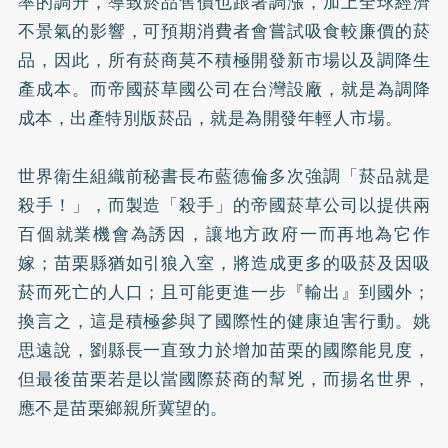
率的調升，導致菸品售價也跟著調漲，加上全球經濟
不景氣的影響，可預期消費者會嘗試吸食較廉價的菸
品，因此，所有菸商莫不積極開發新市場以及調降生
產成本。而帝國菸草國公司在台灣設廠，就是為調降
成本，出產特別版菸品，就是為開發年輕人市場。
世界衛生組織前秘書長布藍德倫多次強調「菸品就是
殺手！」，而製造「殺手」的帝國菸草公司以提供兩
百個就業機會為誘因，讓地方政府一而再地為它作
嫁；苗栗縣猶如引狼入室，將造成更多的吸菸及因吸
菸而死亡的人口；且可能更進一步『輸出』到國外；
換言之，這是積極參與了國際性的健康迫害行動。姚
思遠說，劉縣長一直致力於增加苗栗的國際能見度，
但最後苗栗若是以當國際菸商的幫兇，而揚名世界，
應不是苗栗鄉親所冀望的。