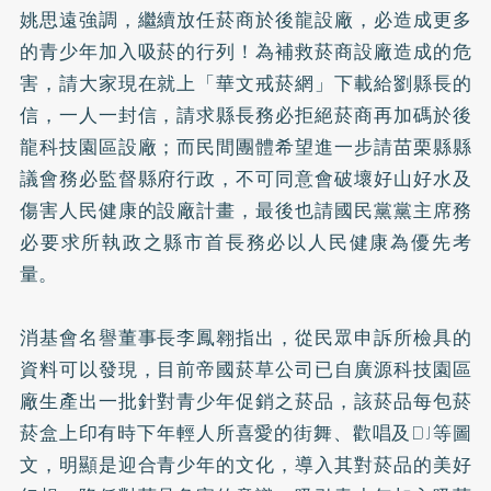
姚思遠強調，繼續放任菸商於後龍設廠，必造成更多
的青少年加入吸菸的行列！為補救菸商設廠造成的危
害，請大家現在就上「華文
戒菸
網」下載給劉縣長的
信，一人一封信，請求縣長務必拒絕菸商再加碼於後
龍科技園區設廠；而民間團體希望進一步請苗栗縣縣
議會務必監督縣府行政，不可同意會破壞好山好水及
傷害人民健康的設廠計畫，最後也請國民黨黨主席務
必要求所執政之縣市首長務必以人民健康為優先考
量。
消基會名譽董事長李鳳翱指出，從民眾申訴所檢具的
資料可以發現，目前帝國菸草公司已自廣源科技園區
廠生產出一批針對青少年促銷之菸品，該菸品每包菸
菸盒上印有時下年輕人所喜愛的街舞、歡唱及DJ等圖
文，明顯是迎合青少年的文化，導入其對菸品的美好