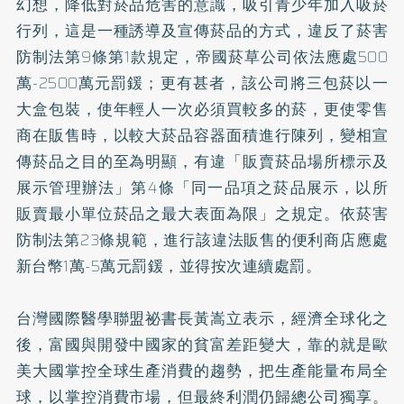
幻想，降低對菸品危害的意識，吸引青少年加入吸菸
行列，這是一種誘導及宣傳菸品的方式，違反了菸害
防制法第9條第1款規定，帝國菸草公司依法應處500
萬-2500萬元罰鍰；更有甚者，該公司將三包菸以一
大盒包裝，使年輕人一次必須買較多的菸，更使零售
商在販售時，以較大菸品容器面積進行陳列，變相宣
傳菸品之目的至為明顯，有違「販賣菸品場所標示及
展示管理辦法」第4條「同一品項之菸品展示，以所
販賣最小單位菸品之最大表面為限」之規定。依菸害
防制法第23條規範，進行該違法販售的便利商店應處
新台幣1萬-5萬元罰鍰，並得按次連續處罰。
台灣國際醫學聯盟祕書長黃嵩立表示，經濟全球化之
後，富國與開發中國家的貧富差距變大，靠的就是歐
美大國掌控全球生產消費的趨勢，把生產能量布局全
球，以掌控消費市場，但最終利潤仍歸總公司獨享。