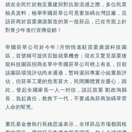
就在全民忙於救災重建與對抗新流感之際，多位民眾
檢具資料，檢舉帝國菸草公司竟要加碼台灣設廠，且
該菸商於苗栗廣源製造的第一批菸品，已在市面上針
對青少年進行宣傳促銷！
帝國菸草公司於今年3月悄悄進駐苗栗廣源科技園
區，並號稱可提供百餘就業機會；現在又驚見苗栗後
龍科技園區招商名單中帝國菸草公司榜上有名，目前
該園區環境評估尚未通過，暫時退回專案小組重新評
估，但菸草工業的危害甚大，民間團體實在憂心，因
此，發起全國家長一人一封信，請託苗栗 劉政鴻縣
長，負起責任，救救下一代，不要成為菸商加碼草菅
人命的幫兇。
董氏基金會執行長姚思遠表示，全球菸品市場都因稅