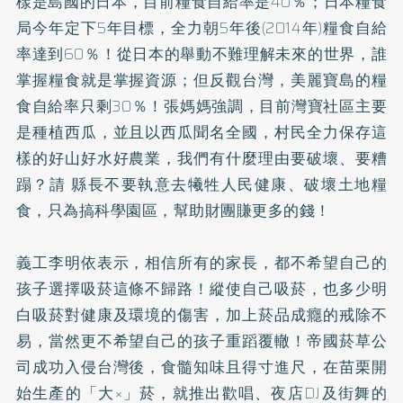
樣是島國的日本，目前糧食自給率是40％；日本糧食
局今年定下5年目標，全力朝5年後(2014年)糧食自給
率達到60％！從日本的舉動不難理解未來的世界，誰
掌握糧食就是掌握資源；但反觀台灣，美麗寶島的糧
食自給率只剩30％！張媽媽強調，目前灣寶社區主要
是種植西瓜，並且以西瓜聞名全國，村民全力保存這
樣的好山好水好農業，我們有什麼理由要破壞、要糟
蹋？請 縣長不要執意去犧牲人民健康、破壞土地糧
食，只為搞科學園區，幫助財團賺更多的錢！
義工李明依表示，相信所有的家長，都不希望自己的
孩子選擇吸菸這條不歸路！縱使自己吸菸，也多少明
白吸菸對健康及環境的傷害，加上菸品成癮的戒除不
易，當然更不希望自己的孩子重蹈覆轍！帝國菸草公
司成功入侵台灣後，食髓知味且得寸進尺，在苗栗開
始生產的「大×」菸，就推出歡唱、夜店DJ及街舞的